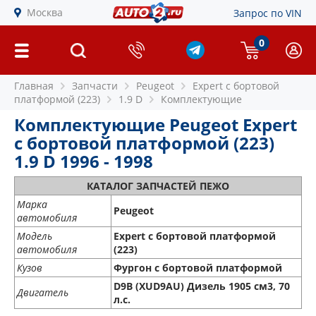
Москва
Запрос по VIN
0
Главная
Запчасти
Peugeot
Expert c бортовой
платформой (223)
1.9 D
Комплектующие
Комплектующие Peugeot Expert
c бортовой платформой (223)
1.9 D 1996 - 1998
КАТАЛОГ ЗАПЧАСТЕЙ ПЕЖО
Марка
Peugeot
автомобиля
Модель
Expert c бортовой платформой
автомобиля
(223)
Кузов
Фургон с бортовой платформой
D9B (XUD9AU) Дизель 1905 см3, 70
Двигатель
л.с.