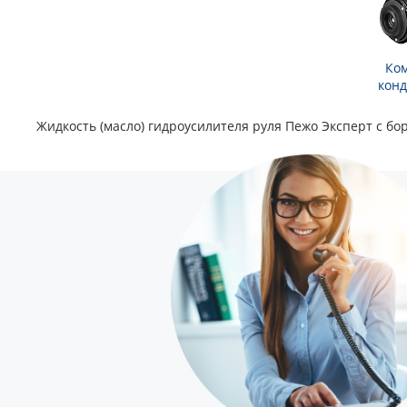
Ко
кон
Жидкость (масло) гидроусилителя руля Пежо Эксперт c бо