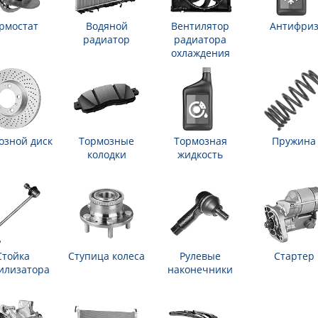
рмостат
Водяной
Вентилятор
Антифри
радиатор
радиатора
охлаждения
озной диск
Тормозные
Тормозная
Пружина
колодки
жидкость
Стойка
Ступица колеса
Рулевые
Стартер
илизатора
наконечники