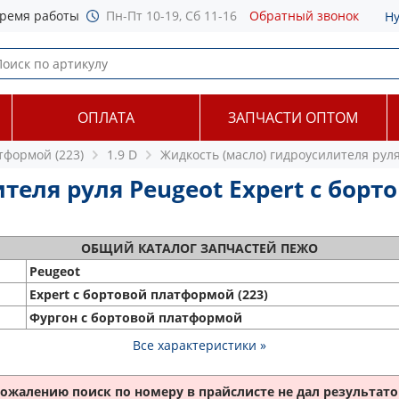
ремя работы
Пн-Пт 10-19, Сб 11-16
Обратный звонок
Н
ОПЛАТА
ЗАПЧАСТИ ОПТОМ
тформой (223)
1.9 D
Жидкость (масло) гидроусилителя рул
еля руля Peugeot Expert c борто
ОБЩИЙ
КАТАЛОГ ЗАПЧАСТЕЙ ПЕЖО
Peugeot
Expert c бортовой платформой (223)
Фургон с бортовой платформой
Все характеристики »
сожалению поиск по номеру
в прайслисте не дал результатов