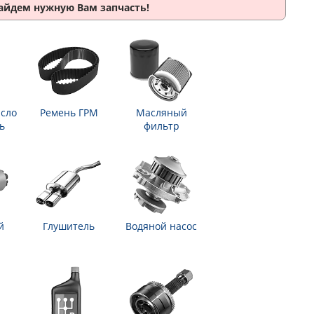
найдем нужную Вам запчасть!
сло
Ремень ГРМ
Масляный
ь
фильтр
й
Глушитель
Водяной насос