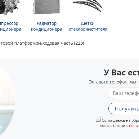
мпрессор
Радиатор
Щетки
диционера
кондиционера
стеклоочистителя
ртовой платформой/ходовая часть (223)
У Вас е
Оставьте телефон, мы 
Получить
Соглашаюсь на обра
соответствии с
поли