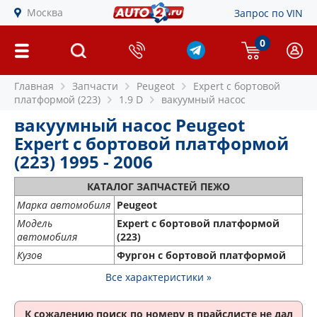
Москва
Запрос по VIN
0
Главная
Запчасти
Peugeot
Expert c бортовой
платформой (223)
1.9 D
вакуумный насос
вакуумный насос Peugeot
Expert c бортовой платформой
(223) 1995 - 2006
КАТАЛОГ ЗАПЧАСТЕЙ ПЕЖО
Марка автомобиля
Peugeot
Модель
Expert c бортовой платформой
автомобиля
(223)
Кузов
Фургон с бортовой платформой
Все характеристики »
К сожалению поиск по номеру
в прайслисте не дал