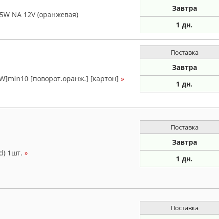
Завтра
5W NA 12V (оранжевая)
1 дн.
Поставка
Завтра
1W]min10 [поворот.оранж.] [картон]
»
1 дн.
Поставка
Завтра
d) 1шт.
»
1 дн.
Поставка