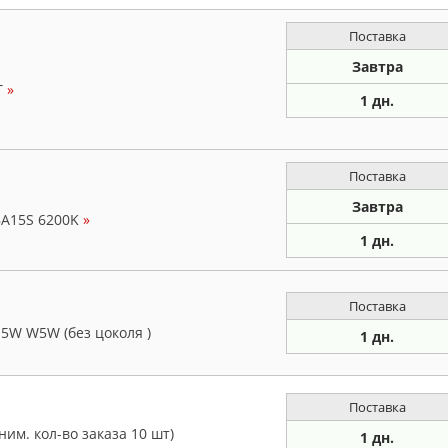
Поставка
Завтра
Т
»
1 дн.
Поставка
Завтра
BA15S 6200K
»
1 дн.
Поставка
5W W5W (без цоколя )
1 дн.
Поставка
им. кол-во заказа 10 шт)
1 дн.