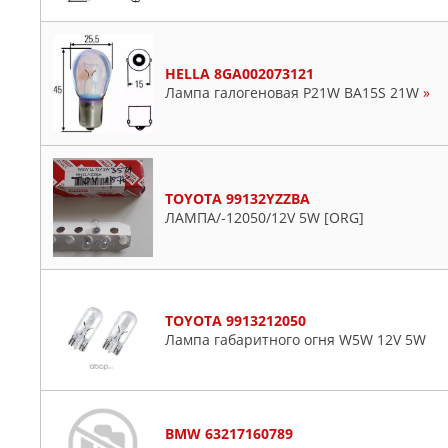
HELLA 8GA002073121
Лампа галогеновая P21W BA15S 21W
»
TOYOTA 99132YZZBA
ЛАМПА/-12050/12V 5W [ORG]
TOYOTA 9913212050
Лампа габаритного огня W5W 12V 5W
BMW 63217160789