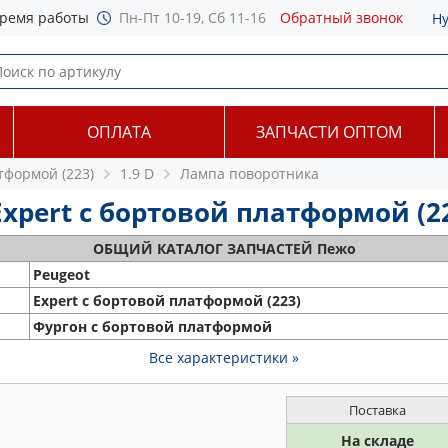
ремя работы
Пн-Пт 10-19, Сб 11-16
Обратный звонок
Н
ОПЛАТА
ЗАПЧАСТИ ОПТОМ
тформой (223)
1.9 D
Лампа поворотника
pert c бортовой платформой (223
ОБЩИЙ
КАТАЛОГ ЗАПЧАСТЕЙ Пежо
Peugeot
Expert c бортовой платформой (223)
Фургон с бортовой платформой
Все характеристики »
Поставка
На складе