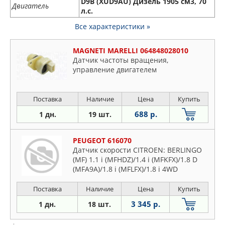
D9B (XUD9AU) Дизель 1905 см3, 70
Двигатель
л.с.
Все характеристики »
MAGNETI MARELLI 064848028010
Датчик частоты вращения,
управление двигателем
Поставка
Наличие
Цена
Купить
688 р.
1 дн.
19 шт.
PEUGEOT 616070
Датчик скорости CITROEN: BERLINGO
(MF) 1.1 i (MFHDZ)/1.4 i (MFKFX)/1.8 D
(MFA9A)/1.8 i (MFLFX)/1.8 i 4WD
(MFLFX)/1.9 D (MFDJY)/1.9 D (MFWJZ)/1.9
D 4WD (MFWJZ)/2.
Поставка
Наличие
Цена
Купить
3 345 р.
1 дн.
18 шт.