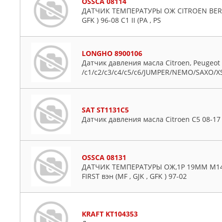
OSSCA 08114
ДАТЧИК ТЕМПЕРАТУРЫ ОЖ CITROEN BERLIN
GFK ) 96-08 C1 II (PA , PS
LONGHO 8900106
Датчик давления масла Citroen, Peugeo
/c1/c2/c3/c4/c5/c6/JUMPER/NEMO/SAXO/X
SAT ST1131C5
Датчик давления масла Citroen C5 08-17 
OSSCA 08131
ДАТЧИК ТЕМПЕРАТУРЫ ОЖ,1P 19MM M14x
FIRST вэн (MF , GJK , GFK ) 97-02
KRAFT KT104353