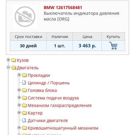
BMW 12617568481
Bыключaтeль индикaтopa дaвлeния
мacлa [ORG]
Срок поставки
Наличие
Цена
Купить
3 463 р.
30 дней
1 шт.
Кузов
Двигатель
Прокладки
Цилиндр / Поршень
Головка блока
Система подачи воздуха
Механизм газораспределения
Картер
Датчики двигателя
Кривошипношатунный механизм