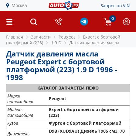
Москва
Запрос по VIN
0
Главная
Запчасти
Peugeot
Expert c бортовой
платформой (223)
1.9 D
Датчик давления масла
Датчик давления масла
Peugeot Expert c бортовой
платформой (223) 1.9 D 1996 -
1998
КАТАЛОГ ЗАПЧАСТЕЙ ПЕЖО
Марка
Peugeot
автомобиля
Модель
Expert c бортовой платформой
автомобиля
(223)
Кузов
Фургон с бортовой платформой
D9B (XUD9AU) Дизель 1905 см3, 70
Двигатель