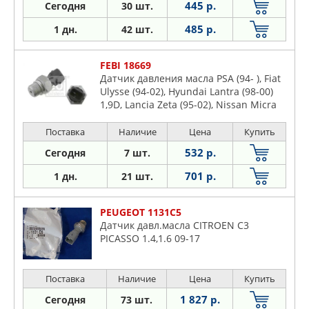
445 р.
Сегодня
30 шт.
485 р.
1 дн.
42 шт.
FEBI 18669
Датчик давления масла PSA (94- ), Fiat
Ulysse (94-02), Hyundai Lantra (98-00)
1,9D, Lancia Zeta (95-02), Nissan Micra
(98-03) 1,5D
Поставка
Наличие
Цена
Купить
532 р.
Сегодня
7 шт.
701 р.
1 дн.
21 шт.
PEUGEOT 1131C5
Датчик давл.масла CITROEN С3
PICASSO 1.4,1.6 09-17
Поставка
Наличие
Цена
Купить
1 827 р.
Сегодня
73 шт.