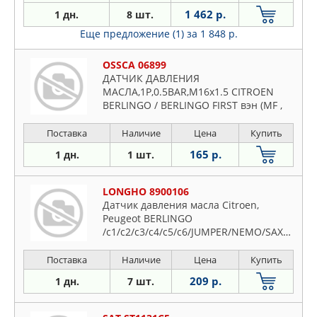
1 462 р.
1 дн.
8 шт.
Еще предложение (1)
за 1 848 р.
OSSCA 06899
ДАТЧИК ДАВЛЕНИЯ
МАСЛА,1P,0.5BAR,M16x1.5 CITROEN
BERLINGO / BERLINGO FIRST вэн (MF ,
GJK , GFK ) 96-0
Поставка
Наличие
Цена
Купить
165 р.
1 дн.
1 шт.
LONGHO 8900106
Датчик давления масла Citroen,
Peugeot BERLINGO
/c1/c2/c3/c4/c5/c6/JUMPER/NEMO/SAXO/XSA
1131C5
Поставка
Наличие
Цена
Купить
209 р.
1 дн.
7 шт.