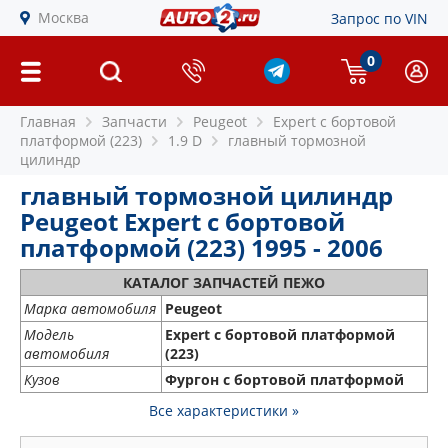
Москва
Запрос по VIN
0
Главная
Запчасти
Peugeot
Expert c бортовой
платформой (223)
1.9 D
главный тормозной
цилиндр
главный тормозной цилиндр
Peugeot Expert c бортовой
платформой (223) 1995 - 2006
КАТАЛОГ ЗАПЧАСТЕЙ ПЕЖО
Марка автомобиля
Peugeot
Модель
Expert c бортовой платформой
автомобиля
(223)
Кузов
Фургон с бортовой платформой
Все характеристики »