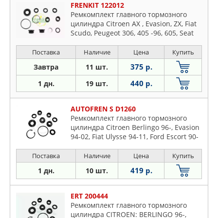
FRENKIT 122012
Ремкомплект главного тормозного
цилиндра Citroen AX , Evasion, ZX, Fiat
Scudo, Peugeot 306, 405 -96, 605, Seat
Arosa, Toledo 94-, Cordoba 93-, VW
Caddy 95-, Transporter 90-, Vento 94-
Поставка
Наличие
Цена
Купить
Bendix (diam. 22.2)
375 р.
Завтра
11 шт.
440 р.
1 дн.
19 шт.
AUTOFREN S D1260
Ремкомплект главного тормозного
цилиндра Citroen Berlingo 96-, Evasion
94-02, Fiat Ulysse 94-11, Ford Escort 90-
95, Mersedes Sprinter 95-, Vito 96-03,
Peugeot 306, 405, 406, 806, Partner 96-,
Поставка
Наличие
Цена
Купить
Renault laguna 95-, Safrane 92-00
419 р.
1 дн.
10 шт.
ERT 200444
Ремкомплект главного тормозного
цилиндра CITROEN: BERLINGO 96-,