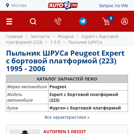
Москва
Запрос по VIN
0
Главная
Запчасти
Peugeot
Expert c бортовой
платформой (223)
1.9 D
Пыльник ШРУСа
Пыльник ШРУСа Peugeot Expert
c бортовой платформой (223)
1995 - 2006
КАТАЛОГ ЗАПЧАСТЕЙ ПЕЖО
Марка автомобиля
Peugeot
Модель
Expert c бортовой платформой
автомобиля
(223)
Кузов
Фургон с бортовой платформой
Все характеристики »
AUTOFREN S D8333T