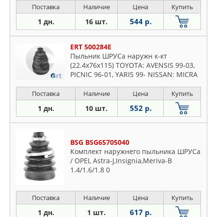
Поставка
Наличие
Цена
Купить
544 р.
1 дн.
16 шт.
ERT 500284E
Пыльник ШРУСа наружн к-кт
(22.4x76x115) TOYOTA: AVENSIS 99-03,
PICNIC 96-01, YARIS 99- NISSAN: MICRA
1.6RS/1.5DCI 05-, NOTE 1.4/1.6 06-
Поставка
Наличие
Цена
Купить
552 р.
1 дн.
10 шт.
BSG BSG65705040
Комплект наружнего пыльника ШРУСа
/ OPEL Astra-J,Insignia,Meriva-B
1.4/1.6/1.8 0
Поставка
Наличие
Цена
Купить
617 р.
1 дн.
1 шт.