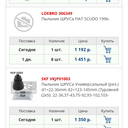
LOEBRO 306349
Пыльник ШРУСа FIAT SCUDO 1996-
Поставка
Наличие
Цена
Купить
1 192 р.
Сегодня
1 шт.
1 451 р.
1 дн.
8 шт.
SKF VKJP01003
Пыльник ШРУСа Универсальный (рез.)
d1=22-36mm d2=123-145mm (7уровней
(2к5): 22-36,37-43,75-92,93-102,103-
112,113-122,123-145mm), 2 хомута в к-
те
Поставка
Наличие
Цена
Купить
1 350 р.
Сегодня
1 шт.