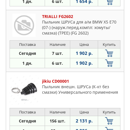
1 654 р.
1 дн.
6 шт.
TRIALLI FG2602
Пыльник ШРУСа для а/м BMW X5 E70
(07-) (наруж.перед.компл: хомуты/
смазка) (TPEE) (FG 2602)
Поставка
Наличие
Цена
Купить
1 902 р.
Сегодня
7 шт.
1 902 р.
1 дн.
6 шт.
jikiu CD00001
Пыльник внешн. ШРУСа (К-кт без
смазки) Универсального применения
Поставка
Наличие
Цена
Купить
2 131 р.
Сегодня
156 шт.