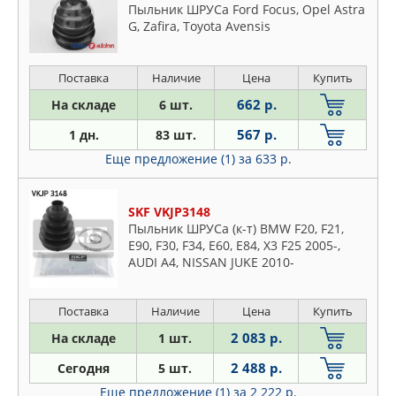
Пыльник ШРУСа Ford Focus, Opel Astra
G, Zafira, Toyota Avensis
Поставка
Наличие
Цена
Купить
662 р.
На складе
6 шт.
567 р.
1 дн.
83 шт.
Еще предложение (1)
за 633 р.
SKF VKJP3148
Пыльник ШРУСа (к-т) BMW F20, F21,
E90, F30, F34, E60, E84, X3 F25 2005-,
AUDI A4, NISSAN JUKE 2010-
Поставка
Наличие
Цена
Купить
2 083 р.
На складе
1 шт.
2 488 р.
Сегодня
5 шт.
Еще предложение (1)
за 2 222 р.