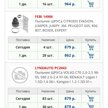
964 р.
1 дн.
16 шт.
FEBI 14906
Пыльник ШРУСа CITROEN EVASION,
JUMPER, JUMPY, XM, PEUGEOT 605, 806,
807, BOXER, EXPERT
Поставка
Наличие
Цена
Купить
879 р.
Сегодня
4 шт.
862 р.
1 дн.
28 шт.
LYNXAUTO PC2043
Пыльник ШРУСа VOLVO C70 2.0-2.5 98-
05, S80 2.0-2.4 97-06, RENAULT Logan I
1.5D-1.6 06>, Kangoo I 1.2-1.5D 01>,
Sandero I 1.5D 10>, Clio III 1.6 05>,
Megane II 1.4-1.9D 03>, Scenic I 1.6-1.9D
Поставка
Наличие
Цена
Купить
99-03
879 р.
Сегодня
83 шт.
879 р.
1 дн.
30 шт.