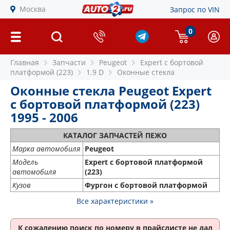
Москва
Запрос по VIN
0
Главная
Запчасти
Peugeot
Expert c бортовой
платформой (223)
1.9 D
Оконные стекла
Оконные стекла Peugeot Expert
c бортовой платформой (223)
1995 - 2006
КАТАЛОГ ЗАПЧАСТЕЙ ПЕЖО
Марка автомобиля
Peugeot
Модель
Expert c бортовой платформой
автомобиля
(223)
Кузов
Фургон с бортовой платформой
Все характеристики »
К сожалению поиск по номеру
в прайслисте не дал