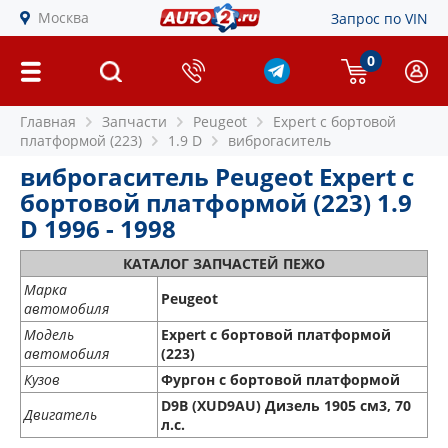
Москва
Запрос по VIN
0
Главная
Запчасти
Peugeot
Expert c бортовой
платформой (223)
1.9 D
виброгаситель
виброгаситель Peugeot Expert c
бортовой платформой (223) 1.9
D 1996 - 1998
КАТАЛОГ ЗАПЧАСТЕЙ ПЕЖО
Марка
Peugeot
автомобиля
Модель
Expert c бортовой платформой
автомобиля
(223)
Кузов
Фургон с бортовой платформой
D9B (XUD9AU) Дизель 1905 см3, 70
Двигатель
л.с.