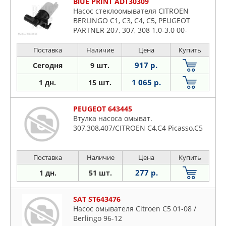
BlUE PRINT ADT30309
Насос стеклоомывателя CITROEN
BERLINGO C1, C3, C4, C5, PEUGEOT
PARTNER 207, 307, 308 1.0-3.0 00-
Поставка
Наличие
Цена
Купить
917 р.
Сегодня
9 шт.
1 065 р.
1 дн.
15 шт.
PEUGEOT 643445
Втулка насоса омыват.
307,308,407/CITROEN C4,C4 Picasso,C5
Поставка
Наличие
Цена
Купить
277 р.
1 дн.
51 шт.
SAT ST643476
Насос омывателя Citroen C5 01-08 /
Berlingo 96-12