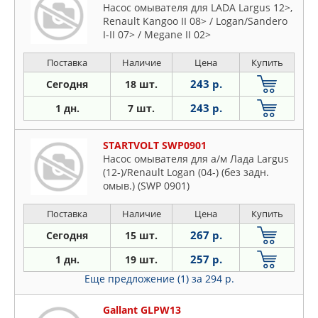
Насос омывателя для LADA Largus 12>,
Renault Kangoo II 08> / Logan/Sandero
I-II 07> / Megane II 02>
Поставка
Наличие
Цена
Купить
243 р.
Сегодня
18 шт.
243 р.
1 дн.
7 шт.
STARTVOLT SWP0901
Насос омывателя для а/м Лада Largus
(12-)/Renault Logan (04-) (без задн.
омыв.) (SWP 0901)
Поставка
Наличие
Цена
Купить
267 р.
Сегодня
15 шт.
257 р.
1 дн.
19 шт.
Еще предложение (1)
за 294 р.
Gallant GLPW13