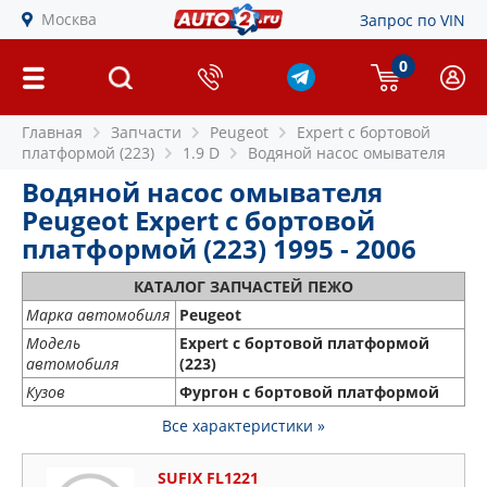
Москва
Запрос по VIN
0
Главная
Запчасти
Peugeot
Expert c бортовой
платформой (223)
1.9 D
Водяной насос омывателя
Водяной насос омывателя
Peugeot Expert c бортовой
платформой (223) 1995 - 2006
КАТАЛОГ ЗАПЧАСТЕЙ ПЕЖО
Марка автомобиля
Peugeot
Модель
Expert c бортовой платформой
автомобиля
(223)
Кузов
Фургон с бортовой платформой
Все характеристики »
SUFIX FL1221