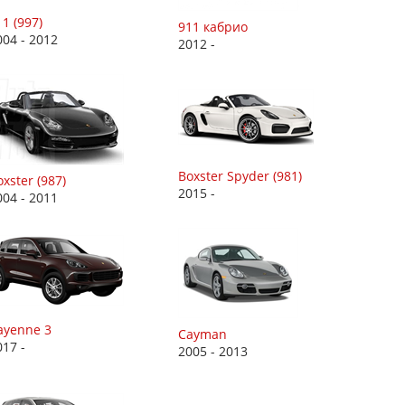
1 (997)
911 кабрио
004 - 2012
2012 -
Boxster Spyder (981)
xster (987)
2015 -
004 - 2011
ayenne 3
Cayman
017 -
2005 - 2013