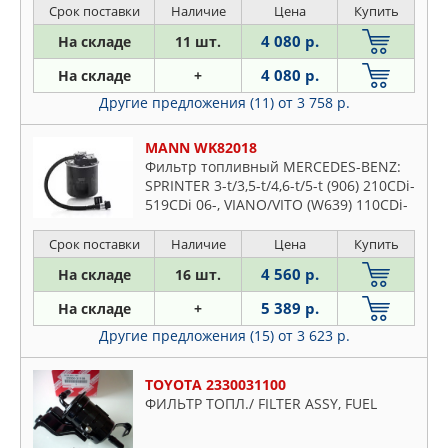
Срок поставки
Наличие
Цена
Купить
4 080 р.
На складе
11 шт.
4 080 р.
На складе
+
Другие предложения (11)
от 3 758 р.
MANN WK82018
Фильтр топливный MERCEDES-BENZ:
SPRINTER 3-t/3,5-t/4,6-t/5-t (906) 210CDi-
519CDi 06-, VIANO/VITO (W639) 110CDi-
119CDi 10-, V-CLASS (W447) V200CDi-
V250CDi 14-
Срок поставки
Наличие
Цена
Купить
4 560 р.
На складе
16 шт.
5 389 р.
На складе
+
Другие предложения (15)
от 3 623 р.
TOYOTA 2330031100
ФИЛЬТР ТОПЛ./ FILTER ASSY, FUEL