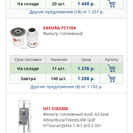
Skoda
1 440 р.
На складе
20 шт.
FORTECH
Ssangyong
Другие предложения (18)
от 1 257 р.
FRAM
Subaru
GALLANT
Suzuki
SAKURA FC1104
GANZ
Фильтр топливный
Toyota
GM
VW
GOODWILL
Volvo
GP
Срок поставки
Наличие
Цена
Купить
GREEN FILTER
1 236 р.
На складе
11 шт.
GSP
1 208 р.
Завтра
140 шт.
HENGST
Другие предложения (8)
от 1 102 р.
HOLA
HONDA
HYUNDAI-KIA
UFI 3183300
ISUZU
Фильтр топливный Audi A3,Seat
IVECO
Altea/Ibiza/Toledo,VW Golf
V/Touran/Jetta 1.4/1.6/3.2 03>
JAGUAR