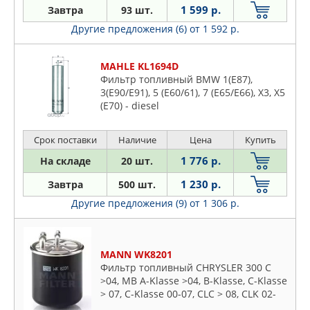
NEVSKY FILTER
1 599 р.
Завтра
93 шт.
NIPPARTS
Другие предложения (6)
от 1 592 р.
NISSAN
NSP
MAHLE KL1694D
NTY
Фильтр топливный BMW 1(E87),
3(E90/E91), 5 (E60/61), 7 (E65/E66), X3, X5
ONNURI
(E70) - diesel
OPEL
OSSCA
Срок поставки
Наличие
Цена
Купить
PART-ONE
1 776 р.
На складе
20 шт.
PARTS MALL
1 230 р.
Завтра
500 шт.
PATRON
Другие предложения (9)
от 1 306 р.
PEUGEOT
PILENGA
POLCAR
MANN WK8201
PORSCHE
Фильтр топливный CHRYSLER 300 C
>04, MB A-Klasse >04, B-Klasse, C-Klasse
PURFLUX
> 07, C-Klasse 00-07, CLC > 08, CLK 02-
QML
09, CLS >04, E-Klasse 02-09, G-Klasse