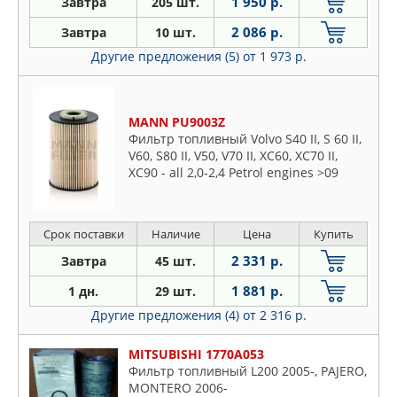
1 950 р.
Завтра
205 шт.
2 086 р.
Завтра
10 шт.
Другие предложения (5)
от 1 973 р.
MANN PU9003Z
Фильтр топливный Volvo S40 II, S 60 II,
V60, S80 II, V50, V70 II, XC60, XC70 II,
XC90 - all 2,0-2,4 Petrol engines >09
Срок поставки
Наличие
Цена
Купить
2 331 р.
Завтра
45 шт.
1 881 р.
1 дн.
29 шт.
Другие предложения (4)
от 2 316 р.
MITSUBISHI 1770A053
Фильтр топливный L200 2005-, PAJERO,
MONTERO 2006-