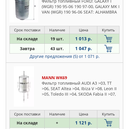
Фильтр топливный FORD: GALAXY I
CROWN
(WGR) 190 95-06 190 97-00, GALAXY MK I
Lexus
CWORKS
VAN (WGR) 190 96-06 SEAT: ALHAMBRA
Lincoln
(7V8, 7V9) 190 96-10 190 96-00,
DAEWHA
Mazda
ALHAMBRA VAN (7V8, 7V9) 19
DAF
Срок поставки
Наличие
Цена
Купить
Mercedes
DELPHI
Mitsubishi
1 013 р.
На складе
19 шт.
DENCKERMAN
Nissan
1 047 р.
Завтра
43 шт.
DOMINANT
Opel
Другие предложения (5)
от 1 071 р.
DOUBLE FORCE
Peugeot
EKOFIL
Plymouth
EUROREPAR
Pontiac
MANN WK69
FEBEST
Фильтр топливный AUDI A3 >03, TT
Porsche
>06, SEAT Altea >04, Ibiza V >08, Leon II
FEBI
Proton
>05, Toledo III >04, SKODA Fabia II >07,
FIAT
Octavia II >04, Roomster >06, Superb II
Renault
FILTRON
>08, Yeti > 09, VW Eos > 06, Golf V 03-09,
Rover
Golf VI >08, Jetta III >05, Polo V >09,
FINWHALE
Срок поставки
Наличие
Цена
Купить
Scirocco III
Saab
FLEETGUARD
1 121 р.
На складе
+
Seat
FORD