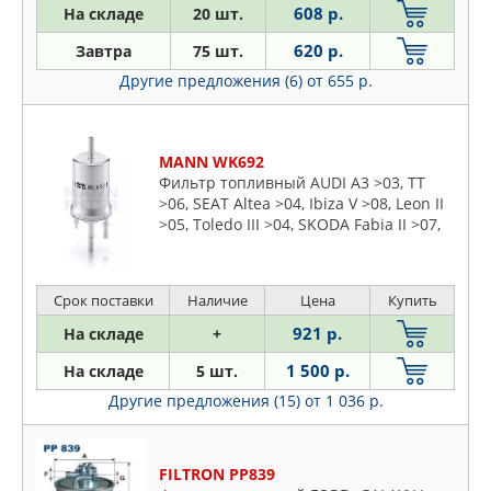
ASPARTS
608 р.
На складе
20 шт.
Citroen
AUTOMEGA
Daewoo
620 р.
Завтра
75 шт.
AVANTECH
Daihatsu
Другие предложения (6)
от 655 р.
AZUMI
Dodge
BIG FILTER
Fiat
BLUE PRINT
MANN WK692
Ford
BM MOTORSPORT
Фильтр топливный AUDI A3 >03, TT
Honda
>06, SEAT Altea >04, Ibiza V >08, Leon II
BMW
Hummer
>05, Toledo III >04, SKODA Fabia II >07,
BORSEHUNG
Octavia II >04, Roomster >06, Superb II
Hyundai
>08, Yeti > 09, VW Eos > 06, Golf V 03-09,
BOSCH
Infiniti
Golf VI >08, Jetta III >05, Polo V >09,
BRONCO
Срок поставки
Наличие
Цена
Купить
Scirocco III
Isuzu
BSG
921 р.
На складе
+
Iveco
CARVILLE RACING
1 500 р.
Jaguar
На складе
5 шт.
CHAMPION
Jeep
Другие предложения (15)
от 1 036 р.
CHRYSLER
KIA
CLEAN FILTERS
Lancia
FILTRON PP839
COMLINE
Land Rover