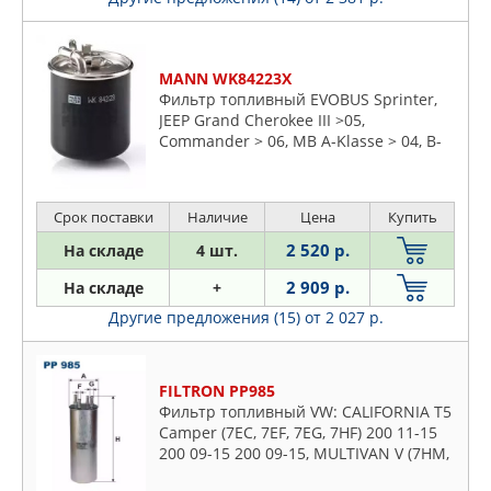
ZENTPARTS
ZIKMAR
ZOMMER
MANN WK84223X
ЛАДА
Фильтр топливный EVOBUS Sprinter,
JEEP Grand Cherokee III >05,
Commander > 06, MB A-Klasse > 04, B-
Klasse >05, C-Klasse > 07, C-Klasse 00-
07, CLC > 08, CLK 02-09, CLS
Срок поставки
Наличие
Цена
Купить
2 520 р.
На складе
4 шт.
2 909 р.
На складе
+
Другие предложения (15)
от 2 027 р.
FILTRON PP985
Фильтр топливный VW: CALIFORNIA T5
Camper (7EC, 7EF, 7EG, 7HF) 200 11-15
200 09-15 200 09-15, MULTIVAN V (7HM,
7HN, 7HF, 7EF, 7EM, 7EN) 200 10-15 200