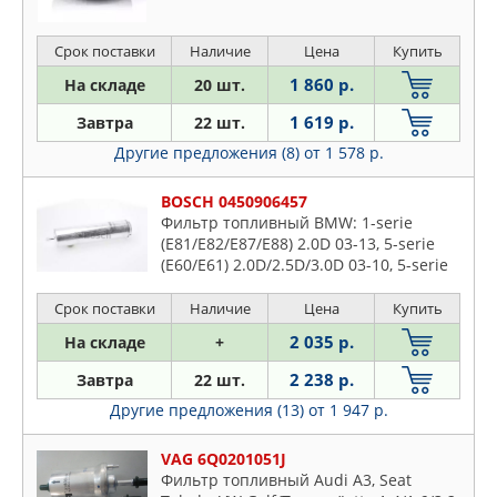
QUATTRO FRENI
>89, GL >06, GLK
RENAULT
Срок поставки
Наличие
Цена
Купить
RUEI
1 860 р.
На складе
20 шт.
SAKURA
1 619 р.
Завтра
22 шт.
SAMPA
Другие предложения (8)
от 1 578 р.
SAT
SCT
BOSCH 0450906457
Фильтр топливный BMW: 1-serie
SHINKO
(E81/E82/E87/E88) 2.0D 03-13, 5-serie
SOFIMA
(E60/E61) 2.0D/2.5D/3.0D 03-10, 5-serie
SSANGYONG
(F07/F10/F11) 2.0D/3.0D 09-, X5
(E70/F15/F85) 2.0D/3.0D 07-
Срок поставки
Наличие
Цена
Купить
STARTVOLT
2 035 р.
На складе
+
STELLOX
SUBARU
2 238 р.
Завтра
22 шт.
SUFIX
Другие предложения (13)
от 1 947 р.
SUZUKI
VAG 6Q0201051J
TATSUMI
Фильтр топливный Audi A3, Seat
TOTACHI