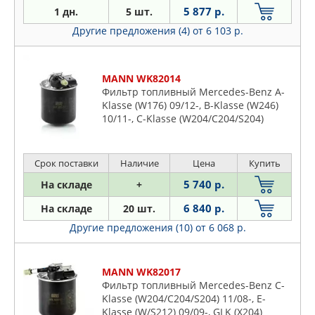
5 877 р.
1 дн.
5 шт.
Другие предложения (4)
от 6 103 р.
MANN WK82014
Фильтр топливный Mercedes-Benz A-
Klasse (W176) 09/12-, B-Klasse (W246)
10/11-, C-Klasse (W204/C204/S204)
05/11-, E-Klasse (W/S212) 08/10- - all TD
Срок поставки
Наличие
Цена
Купить
5 740 р.
На складе
+
6 840 р.
На складе
20 шт.
Другие предложения (10)
от 6 068 р.
MANN WK82017
Фильтр топливный Mercedes-Benz C-
Klasse (W204/C204/S204) 11/08-, E-
Klasse (W/S212) 09/09-, GLK (X204)