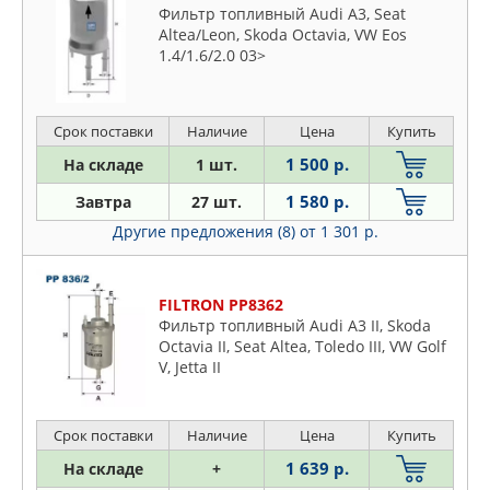
Фильтр топливный Audi A3, Seat
MANN
Altea/Leon, Skoda Octavia, VW Eos
MAPCO
1.4/1.6/2.0 03>
MASTERKIT
MASUMA
Срок поставки
Наличие
Цена
Купить
MAZDA
1 500 р.
На складе
1 шт.
MEAT & DORIA
MECAFILTER
1 580 р.
Завтра
27 шт.
MERCEDES
Другие предложения (8)
от 1 301 р.
METACO
METALCAUCHO
FILTRON PP8362
MEYLE
Фильтр топливный Audi A3 II, Skoda
MFILTER
Octavia II, Seat Altea, Toledo III, VW Golf
V, Jetta II
MILES
MITSUBISHI
NAC
Срок поставки
Наличие
Цена
Купить
NAKAYAMA
1 639 р.
На складе
+