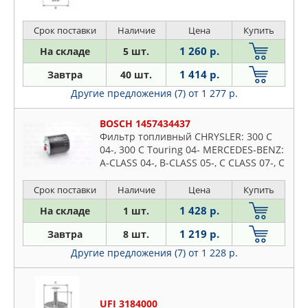
JAPANPARTS
JAPKO
Срок поставки
Наличие
Цена
Купить
JP GROUP
1 260 р.
На складе
5 шт.
JS ASAKASHI
1 414 р.
Завтра
40 шт.
KIA
Другие предложения (7)
от 1 277 р.
KOLBENSCHMIDT
KORTEX
BOSCH 1457434437
KRAUF
Фильтр топливный CHRYSLER: 300 C
04-, 300 C Touring 04- MERCEDES-BENZ:
KYOSAN
A-CLASS 04-, B-CLASS 05-, C CLASS 07-, C
LAND ROVER
CLASS T-Model 07-, C-CLASS 00-, C-
CLASS T-Model
Срок поставки
Наличие
Цена
Купить
LEDO
LONGHO
1 428 р.
На складе
1 шт.
LYNXAUTO
1 219 р.
Завтра
8 шт.
MAGNETI MARELLI
Другие предложения (7)
от 1 228 р.
MAHLE
MAN
MANDO
UFI 3184000