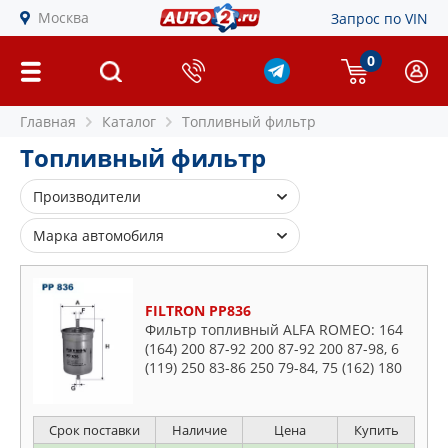
Москва
Запрос по VIN
0
Главная
Каталог
Топливный фильтр
Топливный фильтр
Производители
ACHR
Марка автомобиля
AIKO
Alfa Romeo
ALCO FILTER
Audi
FILTRON PP836
AMC FILTER
BMW
Фильтр топливный ALFA ROMEO: 164
AMD
(164) 200 87-92 200 87-92 200 87-98, 6
Buick
(119) 250 83-86 250 79-84, 75 (162) 180
AMIWA
Cadillac
88-92 180 89-92 200 87-92 250 85-86
ASAM S.A.
300 87-92 300 90-9
Chevrolet
ASHIKA
Срок поставки
Наличие
Цена
Купить
Chrysler