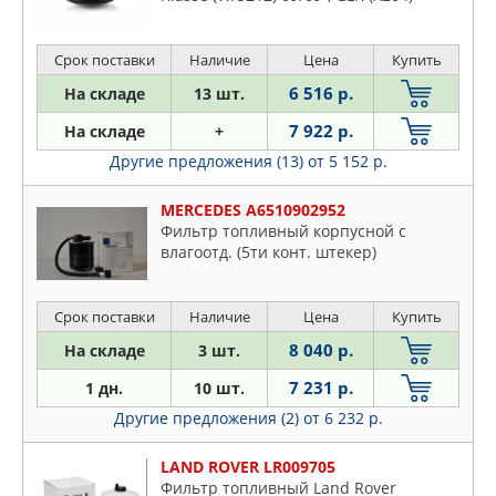
04/09-, M-Klasse (W166) 09/11-, - all TD
Срок поставки
Наличие
Цена
Купить
6 516 р.
На складе
13 шт.
7 922 р.
На складе
+
Другие предложения (13)
от 5 152 р.
MERCEDES A6510902952
Фильтр топливный корпусной с
влагоотд. (5ти конт. штекер)
Срок поставки
Наличие
Цена
Купить
8 040 р.
На складе
3 шт.
7 231 р.
1 дн.
10 шт.
Другие предложения (2)
от 6 232 р.
LAND ROVER LR009705
Фильтр топливный Land Rover