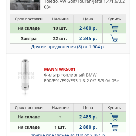
Toledo, VW Golf/Touran/Jetta 1.4/1.6/3.2
03>
TOYOTA
TRUCKTEC AUTOMOTIVE
Срок поставки
Наличие
Цена
Купить
TSN
2 400 р.
На складе
10 шт.
UFI
2 345 р.
Завтра
22 шт.
UTM
Другие предложения (8)
от 1 904 р.
VAG
VALEO
VALEO PHC
MANN WK5001
VIC
Фильтр топливный BMW
E90/E91/E92/E93 1.6-2.0/2.5/3.0d 05>
VIKA
VOLVO
WEEN
WINKOD
Срок поставки
Наличие
Цена
Купить
YUIL
2 485 р.
На складе
+
YUNXIN
2 880 р.
На складе
1 шт.
ZEKKERT
Другие предложения (14)
от 2 381 р.