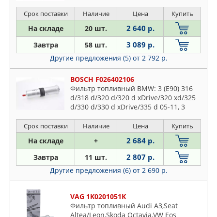
10-15 250 03-09
Срок поставки
Наличие
Цена
Купить
2 640 р.
На складе
20 шт.
3 089 р.
Завтра
58 шт.
Другие предложения (5)
от 2 792 р.
BOSCH F026402106
Фильтр топливный BMW: 3 (E90) 316
d/318 d/320 d/320 d xDrive/320 xd/325
d/330 d/330 d xDrive/335 d 05-11, 3
Touring (E91) 316 d/318 d/320 d/320 d
xDrive/320 xd/325
Срок поставки
Наличие
Цена
Купить
2 684 р.
На складе
+
2 807 р.
Завтра
11 шт.
Другие предложения (6)
от 2 690 р.
VAG 1K0201051K
Фильтр топливный Audi A3,Seat
Altea/Leon,Skoda Octavia,VW Eos