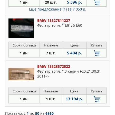
5 396 р.
1 дн.
20 шт.
Еще предложение (1)
за 7 050 р.
BMW 13327811227
Фильтр топл. 1 E81, 5 E60
Срок поставки
Наличие
Цена
Купить
5 404 р.
1 дн.
7 шт.
BMW 13328572522
Фильтр топл. 1,3-серии F20.21.30.31
2011=>
Срок поставки
Наличие
Цена
Купить
13 194 р.
1 дн.
1 шт.
Показано: c
1
по
50
из
6860