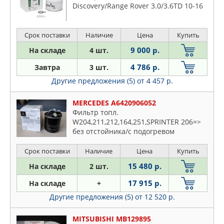
Discovery/Range Rover 3.0/3.6TD 10-16
Срок поставки
Наличие
Цена
Купить
9 000 р.
На складе
4 шт.
4 786 р.
Завтра
3 шт.
Другие предложения (5)
от 4 457 р.
MERCEDES A6420906052
Фильтр топл.
W204,211,212,164,251,SPRINTER 206=>
без отстойника/с подогревом
Срок поставки
Наличие
Цена
Купить
15 480 р.
На складе
2 шт.
17 915 р.
На складе
+
Другие предложения (5)
от 12 520 р.
MITSUBISHI MB129895