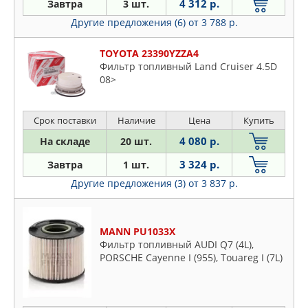
4 312 р.
Завтра
3 шт.
Другие предложения (6)
от 3 788 р.
TOYOTA 23390YZZA4
Фильтр топливный Land Cruiser 4.5D
08>
Срок поставки
Наличие
Цена
Купить
4 080 р.
На складе
20 шт.
3 324 р.
Завтра
1 шт.
Другие предложения (3)
от 3 837 р.
MANN PU1033X
Фильтр топливный AUDI Q7 (4L),
PORSCHE Cayenne I (955), Touareg I (7L)