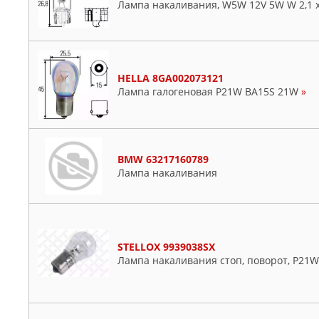
Лампа накаливания, W5W 12V 5W W 2,1 x
HELLA 8GA002073121
Лампа галогеновая P21W BA15S 21W
»
BMW 63217160789
Лампа накаливания
STELLOX 9939038SX
Лампа накаливания cтоп, поворот, P21W