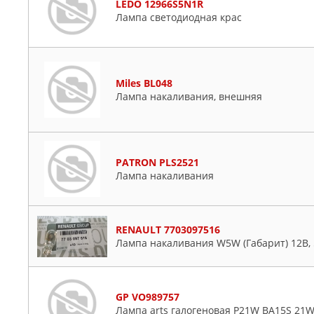
LEDO 12966S5N1R
Лампа светодиодная крас
Miles BL048
Лампа накаливания, внешняя
PATRON PLS2521
Лампа накаливания
RENAULT 7703097516
Лампа накаливания W5W (Габарит) 12В, 
GP VO989757
Лампа arts галогеновая P21W BA15S 21