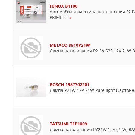
FENOX B1100
Автомобильная лампа накаливания P21W
PRIME.LT
»
METACO 9510P21W
Лампа накаливания P21W S25 12V 21W 
BOSCH 1987302201
Лампа P21W 12V 21W Pure light (картонна
TATSUMI TFP1009
Лампа накаливания PY21W 12V (21W) BA