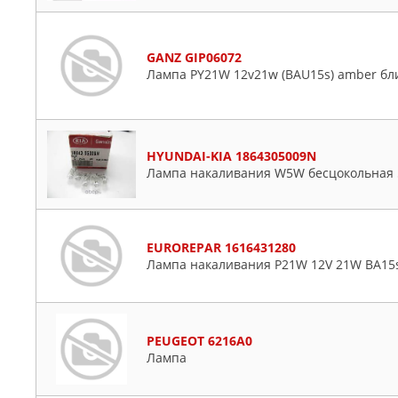
GANZ GIP06072
Лампа PY21W 12v21w (BAU15s) amber бли
HYUNDAI-KIA 1864305009N
Лампа накаливания W5W бесцокольная
EUROREPAR 1616431280
Лампа накаливания P21W 12V 21W BA15
PEUGEOT 6216A0
Лампа