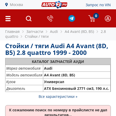
Москва
Запрос по VIN
0
Главная
Запчасти
Audi
A4 Avant (8D, B5)
2.8
quattro
Стойки / тяги
Стойки / тяги Audi A4 Avant (8D,
B5) 2.8 quattro 1999 - 2000
КАТАЛОГ ЗАПЧАСТЕЙ АУДИ
Марка автомобиля
Audi
Модель автомобиля
A4 Avant (8D, B5)
Кузов
Универсал
Двигатель
ATX Бензиновый 2771 см3, 190 л.с.
Все характеристики »
К сожалению поиск по номеру
в прайслисте не дал
результатов...