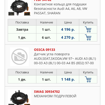
Контактное кольцо для подушки
безопасности Audi A4, A6, A8, VW
PASSAT, SHARAN
Поставка
Наличие
Цена
Купить
4 196 р.
Завтра
1 шт.
4 270 р.
1 дн.
6 шт.
OSSCA 09133
Датчик угла поворота
AUDI,SEAT,SKODA,VW 97~ AUDI A3 (8L1)
00-03 A3 (8L1) 00-03 A4 B5 (8D2) 97-00
Поставка
Наличие
Цена
Купить
1 148 р.
1 дн.
1 шт.
SWAG 30934702
МЕХАНИЗМ ПОДРУЛЕВОЙ