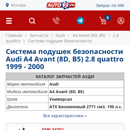
Москва
Запрос по VIN
0
Главная
Запчасти
Audi
A4 Avant (8D, B5)
2.8
quattro
Система подушек безопасности
Система подушек безопасности
Audi A4 Avant (8D, B5) 2.8 quattro
1999 - 2000
КАТАЛОГ ЗАПЧАСТЕЙ АУДИ
Марка автомобиля
Audi
Модель автомобиля
A4 Avant (8D, B5)
Кузов
Универсал
Двигатель
ATX Бензиновый 2771 см3, 190 л.с.
Все характеристики »
FEBI 34702