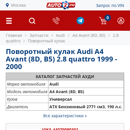
Москва
Запрос по VIN
0
Главная
Запчасти
Audi
A4 Avant (8D, B5)
2.8
quattro
Поворотный кулак
Поворотный кулак Audi A4
Avant (8D, B5) 2.8 quattro 1999 -
2000
КАТАЛОГ ЗАПЧАСТЕЙ АУДИ
Марка автомобиля
Audi
Модель автомобиля
A4 Avant (8D, B5)
Кузов
Универсал
Двигатель
ATX Бензиновый 2771 см3, 190 л.с.
Все характеристики »
VIKA 44070090301