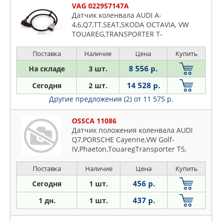
VAG 022957147A
Датчик коленвала AUDI A-
4,6,Q7,TT,SEAT,SKODA OCTAVIA, VW
TOUAREG,TRANSPORTER T-
5,PHAETON,PASSAT, P
Поставка
Наличие
Цена
Купить
8 556 р.
На складе
3 шт.
14 528 р.
Сегодня
2 шт.
Другие предложения (2)
от 11 575 р.
OSSCA 11086
Датчик положения коленвала AUDI
Q7,PORSCHE Cayenne,VW Golf-
IV,Phaeton,TouaregTransporter T5,
3.2/3.6
Поставка
Наличие
Цена
Купить
456 р.
Сегодня
1 шт.
437 р.
1 дн.
1 шт.