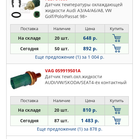
Датчик температуры охлаждающей
жидкости Audi A3/A4/A6/A8, VW
Golf/Polo/Passat 98>
Поставка
Наличие
Цена
Купить
648 р.
На складе
20 шт.
892 р.
Сегодня
50 шт.
Еще предложение (1)
за 1 004 р.
VAG 059919501A
Датчик темп.охл.жидкости
AUDI/VW/SKODA/SEAT4-ёх контактный
Поставка
Наличие
Цена
Купить
810 р.
На складе
20 шт.
1 483 р.
Сегодня
87 шт.
Еще предложение (1)
за 878 р.