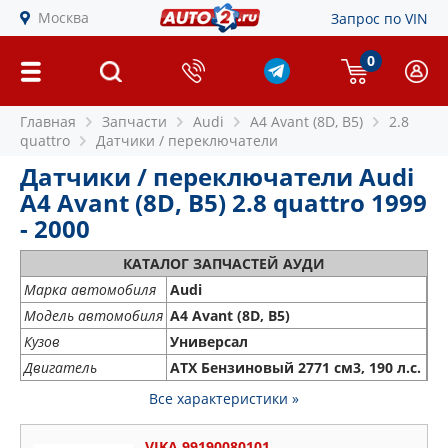
Москва
Запрос по VIN
0
Главная
Запчасти
Audi
A4 Avant (8D, B5)
2.8
quattro
Датчики / переключатели
Датчики / переключатели Audi
A4 Avant (8D, B5) 2.8 quattro 1999
- 2000
КАТАЛОГ ЗАПЧАСТЕЙ АУДИ
Марка автомобиля
Audi
Модель автомобиля
A4 Avant (8D, B5)
Кузов
Универсал
Двигатель
ATX Бензиновый 2771 см3, 190 л.с.
Все характеристики »
VIKA 99190080101