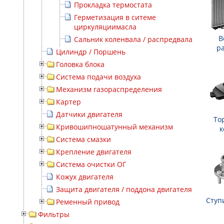
Прокладка термостата
Герметизация в ситеме
циркуляциимасла
В
Сальник коленвала / распредвала
р
Цилиндр / Поршень
Головка блока
Система подачи воздуха
Механизм газораспределения
Картер
Датчики двигателя
То
Кривошипношатунный механизм
к
Система смазки
Крепление двигателя
Система очистки ОГ
Кожух двигателя
Защита двигателя / поддона двигателя
Ступ
Ременный привод
Фильтры