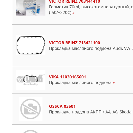
VICTOR REINZ 703141410
Герметик 70ml, высокотемпературный, 
(-50/+320C)
»
VICTOR REINZ 713421100
Прокладка масляного поддона Audi, VW 2
VIKA 11030165601
Прокладка масляного поддона
»
OSSCA 03501
Прокладка поддона АКПП / A4, A6, Skoda 