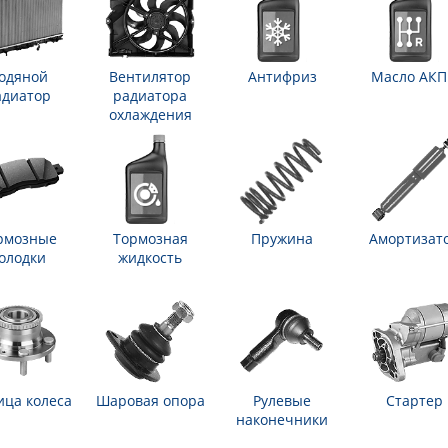
одяной
Вентилятор
Антифриз
Масло АК
адиатор
радиатора
охлаждения
рмозные
Тормозная
Пружина
Амортизат
олодки
жидкость
ица колеса
Шаровая опора
Рулевые
Стартер
наконечники