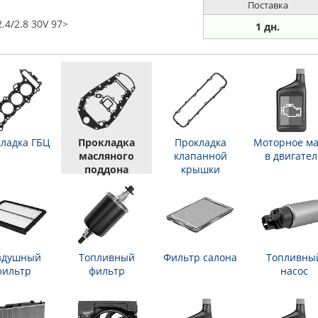
Поставка
.4/2.8 30V 97>
1 дн.
ладка ГБЦ
Прокладка
Прокладка
Моторное ма
масляного
клапанной
в двигател
поддона
крышки
здушный
Топливный
Фильтр салона
Топливны
фильтр
фильтр
насос