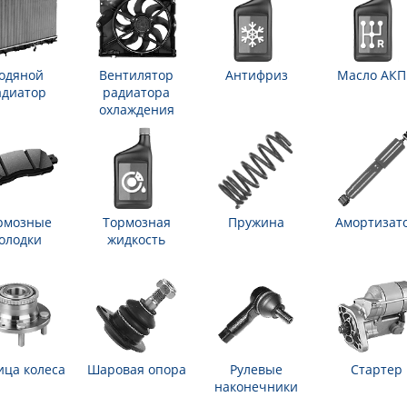
одяной
Вентилятор
Антифриз
Масло АК
адиатор
радиатора
охлаждения
рмозные
Тормозная
Пружина
Амортизат
олодки
жидкость
ица колеса
Шаровая опора
Рулевые
Стартер
наконечники