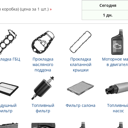
Сегодня
коробка) (цена за 1 шт.)
»
1 дн.
ладка ГБЦ
Прокладка
Прокладка
Моторное ма
масляного
клапанной
в двигател
поддона
крышки
здушный
Топливный
Фильтр салона
Топливны
фильтр
фильтр
насос