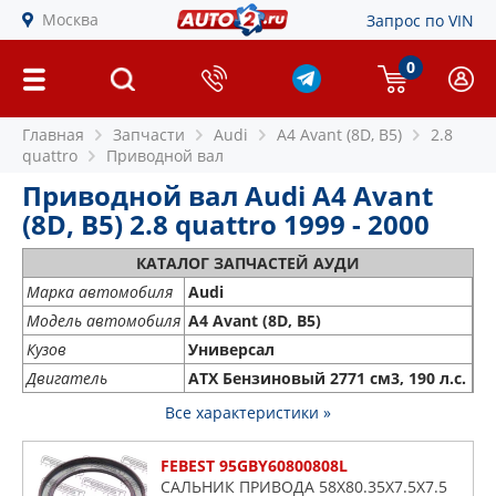
Москва
Запрос по VIN
0
Главная
Запчасти
Audi
A4 Avant (8D, B5)
2.8
quattro
Приводной вал
Приводной вал Audi A4 Avant
(8D, B5) 2.8 quattro 1999 - 2000
КАТАЛОГ ЗАПЧАСТЕЙ АУДИ
Марка автомобиля
Audi
Модель автомобиля
A4 Avant (8D, B5)
Кузов
Универсал
Двигатель
ATX Бензиновый 2771 см3, 190 л.с.
Все характеристики »
FEBEST 95GBY60800808L
САЛЬНИК ПРИВОДА 58X80.35X7.5X7.5