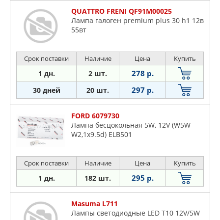
QUATTRO FRENI QF91M00025
Лампа галоген premium plus 30 h1 12в
55вт
Срок поставки
Наличие
Цена
Купить
278 р.
1 дн.
2 шт.
297 р.
30 дней
20 шт.
FORD 6079730
Лампа бесцокольная 5W, 12V (W5W
W2,1x9.5d) ELB501
Срок поставки
Наличие
Цена
Купить
295 р.
1 дн.
182 шт.
Masuma L711
Лампы светодиодные LED T10 12V/5W