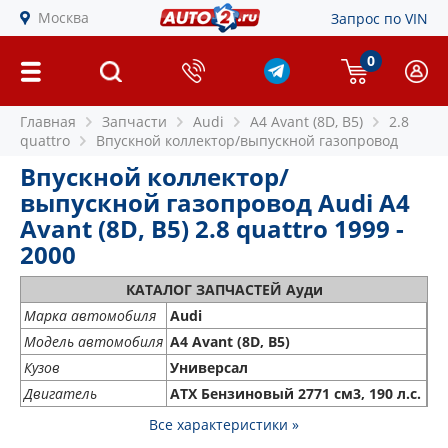
Москва
Запрос по VIN
0
Главная
Запчасти
Audi
A4 Avant (8D, B5)
2.8
quattro
Впускной коллектор/выпускной газопровод
Впускной коллектор/
выпускной газопровод Audi A4
Avant (8D, B5) 2.8 quattro 1999 -
2000
КАТАЛОГ ЗАПЧАСТЕЙ Ауди
Марка автомобиля
Audi
Модель автомобиля
A4 Avant (8D, B5)
Кузов
Универсал
Двигатель
ATX Бензиновый 2771 см3, 190 л.с.
Все характеристики »