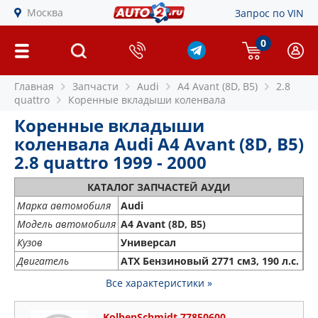
Москва
Запрос по VIN
0
Главная
Запчасти
Audi
A4 Avant (8D, B5)
2.8
quattro
Коренные вкладыши коленвала
Коренные вкладыши
коленвала Audi A4 Avant (8D, B5)
2.8 quattro 1999 - 2000
КАТАЛОГ ЗАПЧАСТЕЙ АУДИ
Марка автомобиля
Audi
Модель автомобиля
A4 Avant (8D, B5)
Кузов
Универсал
Двигатель
ATX Бензиновый 2771 см3, 190 л.с.
Все характеристики »
KolbenSchmidt 77850600