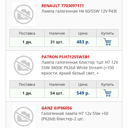
RENAULT 7703097171
Лампа галогенная H4 60/55W 12V P43t
Поставка
Наличие
Цена
Купить
483 р.
1 дн.
31 шт.
PATRON PLH71255WSB1
Лампа галогенная блистер 1шт H7 12V
55W 3800K PX26d White Stream (+100
яркости, яркий белый свет, +
Поставка
Наличие
Цена
Купить
549 р.
1 дн.
54 шт.
GANZ GIP06056
Галогенная лампа H7 12v 55w +50
(PX26d) блистер-2 шт.