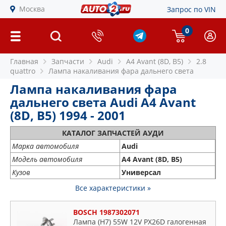
Москва
Запрос по VIN
0
Главная
Запчасти
Audi
A4 Avant (8D, B5)
2.8
quattro
Лампа накаливания фара дальнего света
Лампа накаливания фара
дальнего света Audi A4 Avant
(8D, B5) 1994 - 2001
КАТАЛОГ ЗАПЧАСТЕЙ АУДИ
Марка автомобиля
Audi
Модель автомобиля
A4 Avant (8D, B5)
Кузов
Универсал
Все характеристики »
BOSCH 1987302071
Лампа (H7) 55W 12V PX26D галогенная