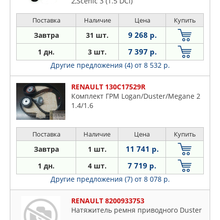
2,Scenic 3 (1.5 DCI)
Поставка
Наличие
Цена
Купить
9 268 р.
Завтра
31 шт.
7 397 р.
1 дн.
3 шт.
Другие предложения (4)
от 8 532 р.
RENAULT 130C17529R
Комплект ГРМ Logan/Duster/Megane 2
1.4/1.6
Поставка
Наличие
Цена
Купить
11 741 р.
Завтра
1 шт.
7 719 р.
1 дн.
4 шт.
Другие предложения (7)
от 8 078 р.
RENAULT 8200933753
Натяжитель ремня приводного Duster