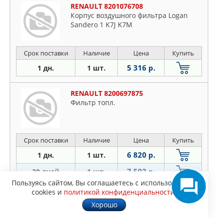
RENAULT 8201076708
Корпус воздушного фильтра Logan
Sandero 1 K7J K7M
Срок поставки
Наличие
Цена
Купить
5 316 р.
1 дн.
1 шт.
RENAULT 8200697875
Фильтр топл.
Срок поставки
Наличие
Цена
Купить
6 820 р.
1 дн.
1 шт.
7 502 р.
30 дней
1 шт.
Пользуясь сайтом, Вы соглашаетесь с использованием
cookies и
политикой конфиденциальности
.
RENAULT 7701473120
Хорошо
Ремень ГРМ + 1 ролик К9К 7701477012