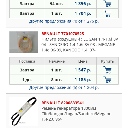
1 356 р.
Завтра
94 шт.
1 704 р.
Завтра
1 шт.
Другие предложения (4)
от 1 276 р.
RENAULT 7701070525
Фильтр воздушный : LOGAN 1.4-1.6i 8V
04-, SANDERO 1.4-1.6i 8V 08-, MEGANE
1.4e 96-99, KANGOO 1.4i 97-
Поставка
Наличие
Цена
Купить
1 547 р.
Завтра
1 шт.
1 185 р.
1 дн.
8 шт.
Другие предложения (5)
от 1 204 р.
RENAULT 8200833541
Ремень генератора 1800мм
Clio/Kangoo/Logan/Sandero/Megane
1.4-2.0 96>