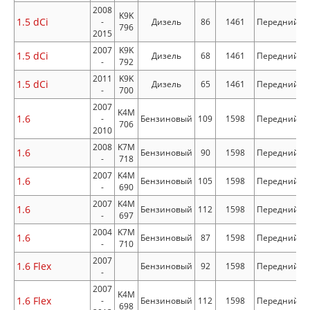
2008
K9K
1.5 dCi
-
Дизель
86
1461
Передний
796
2015
2007
K9K
1.5 dCi
Дизель
68
1461
Передний
-
792
2011
K9K
1.5 dCi
Дизель
65
1461
Передний
-
700
2007
K4M
1.6
-
Бензиновый
109
1598
Передний
706
2010
2008
K7M
1.6
Бензиновый
90
1598
Передний
-
718
2007
K4M
1.6
Бензиновый
105
1598
Передний
-
690
2007
K4M
1.6
Бензиновый
112
1598
Передний
-
697
2004
K7M
1.6
Бензиновый
87
1598
Передний
-
710
2007
1.6 Flex
Бензиновый
92
1598
Передний
-
2007
K4M
1.6 Flex
-
Бензиновый
112
1598
Передний
698