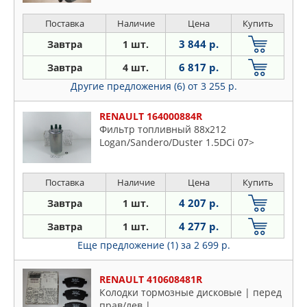
Поставка
Наличие
Цена
Купить
3 844 р.
Завтра
1 шт.
6 817 р.
Завтра
4 шт.
Другие предложения (6)
от 3 255 р.
RENAULT 164000884R
Фильтр топливный 88x212
Logan/Sandero/Duster 1.5DCi 07>
Поставка
Наличие
Цена
Купить
4 207 р.
Завтра
1 шт.
4 277 р.
Завтра
1 шт.
Еще предложение (1)
за 2 699 р.
RENAULT 410608481R
Колодки тормозные дисковые | перед
прав/лев |