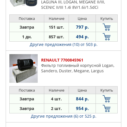
LAGUNA III, LOGAN, MEGANE II/III,
SCENIC II/III 1.4i 8V/1.6i/1.5dCi
(K7J/K7M/K4M/K9K) 03-
Поставка
Наличие
Цена
Купить
797 р.
Завтра
151 шт.
494 р.
1 дн.
857 шт.
Другие предложения (10)
от 503 р.
RENAULT 7700845961
Фильтр топливный корпусной Logan,
Sandero, Duster, Megane, Largus
Поставка
Наличие
Цена
Купить
844 р.
Завтра
4 шт.
954 р.
Завтра
2 шт.
Другие предложения (6)
от 525 р.