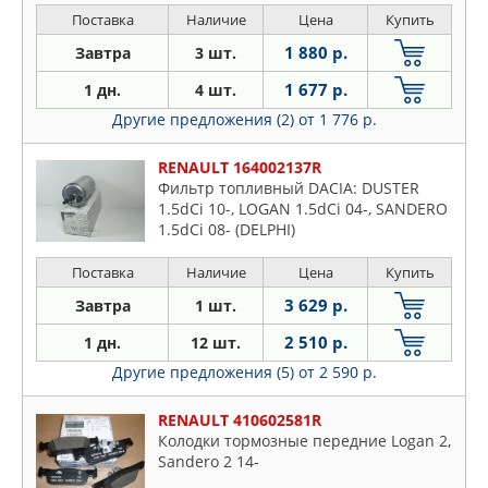
Поставка
Наличие
Цена
Купить
1 880 р.
Завтра
3 шт.
1 677 р.
1 дн.
4 шт.
Другие предложения (2)
от 1 776 р.
RENAULT 164002137R
Фильтр топливный DACIA: DUSTER
1.5dCi 10-, LOGAN 1.5dCi 04-, SANDERO
1.5dCi 08- (DELPHI)
Поставка
Наличие
Цена
Купить
3 629 р.
Завтра
1 шт.
2 510 р.
1 дн.
12 шт.
Другие предложения (5)
от 2 590 р.
RENAULT 410602581R
Колодки тормозные передние Logan 2,
Sandero 2 14-