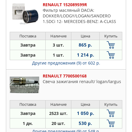
RENAULT 152089599R
Фильтр масляный DACIA:
DOKKER/LODGY/LOGAN/SANDERO
1.5DCi 12- MERCEDES-BENZ: A-CLASS
(W176) 1.5CDi 12-, B-CLASS (W242/W246)
1.5CDi 13- : CLIO IV 1.5DCi 08-
Поставка
Наличие
Цена
Купить
865 р.
Завтра
3 шт.
1 214 р.
Завтра
1 шт.
Другие предложения (9)
от 602 р.
RENAULT 7700500168
Свеча зажигания renault/ logan/largus
Поставка
Наличие
Цена
Купить
1 050 р.
Завтра
2523 шт.
530 р.
1 дн.
20 шт.
Другие предложения (9)
от 548 р.