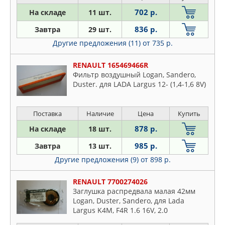
702 р.
На складе
11 шт.
836 р.
Завтра
29 шт.
Другие предложения (11)
от 735 р.
RENAULT 165469466R
Фильтр воздушный Logan, Sandero,
Duster. для LADA Largus 12- (1,4-1,6 8V)
Поставка
Наличие
Цена
Купить
878 р.
На складе
18 шт.
985 р.
Завтра
13 шт.
Другие предложения (9)
от 898 р.
RENAULT 7700274026
Заглушка распредвала малая 42мм
Logan, Duster, Sandero, для Lada
Largus K4M, F4R 1.6 16V, 2.0