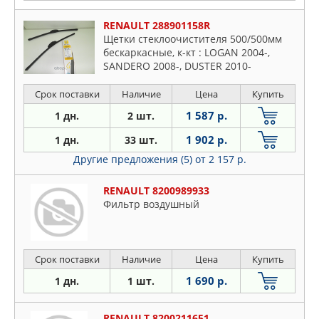
RENAULT 288901158R
Щетки стеклоочистителя 500/500мм
бескаркасные, к-кт : LOGAN 2004-,
SANDERO 2008-, DUSTER 2010-
Срок поставки
Наличие
Цена
Купить
1 587 р.
1 дн.
2 шт.
1 902 р.
1 дн.
33 шт.
Другие предложения (5)
от 2 157 р.
RENAULT 8200989933
Фильтр воздушный
Срок поставки
Наличие
Цена
Купить
1 690 р.
1 дн.
1 шт.
RENAULT 8200211651