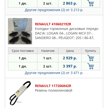
2 863 р.
1 дн.
2 шт.
Другие предложения (2)
от 3 213 р.
RENAULT 410602192R
Колодки тормозные дисковые передн
DACIA: LOGAN 04-, LOGAN MCV 07-,
SANDERO 08-, PEUGEOT: 205 I 86-87,
205 I кабрио 87-94, 205 II 87-98, 309 I
85-89, 309 II 89-93
Срок поставки
Наличие
Цена
Купить
2 929 р.
1 дн.
1 шт.
3 397 р.
1 дн.
2 шт.
Другие предложения (2)
от 3 471 р.
RENAULT 117206842R
Ремень поликлиновой