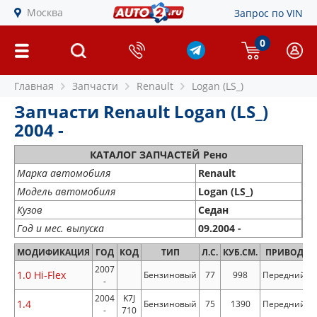
Москва
Запрос по VIN
0
Главная
Запчасти
Renault
Logan (LS_)
Запчасти Renault Logan (LS_)
2004 -
КАТАЛОГ ЗАПЧАСТЕЙ Рено
Марка автомобиля
Renault
Модель автомобиля
Logan (LS_)
Кузов
Седан
Год и мес. выпуска
09.2004 -
МОДИФИКАЦИЯ
ГОД
КОД
ТИП
Л.С.
КУБ.СМ.
ПРИВОД
2007
1.0 Hi-Flex
Бензиновый
77
998
Передний
-
2004
K7J
1.4
Бензиновый
75
1390
Передний
-
710