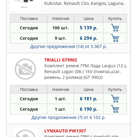
Kubistar, Renault Clio, Kangoo, Laguna,
Logan, Megane I,II,III, Scenic, Symbol
1.4,1.6 16V (97-)
Поставка
Наличие
Цена
Купить
5 139 р.
Сегодня
100 шт.
6 294 р.
Сегодня
9 шт.
Другие предложения (14)
от 5 067 р.
TRIALLI GT9902
Комплект ремня ГРМ Лада Largus (12-),
Renault Logan (08-) 16V (помпаLuzar,
ремень, 2 ролика) (GT 9902)
Поставка
Наличие
Цена
Купить
6 181 р.
Сегодня
1 шт.
6 190 р.
Сегодня
1 шт.
Другие предложения (7)
от 6 102 р.
LYNXAUTO PW1357
Комплект ремня ГРМ с помпой для