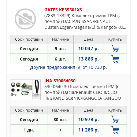
GATES KP35501XS
(7883-13329) Комплект ремня ГРМ (с
помпой) DACIA/NISSAN/RENAULT
Duster/Logan/Magane/Clio/Kangoo/Kubistar
1,4/1,6 97-,10-
(5501XS+T43064+T41237+SET124+WP0016)
Срок поставки
Наличие
Цена
Купить
10 037 р.
Сегодня
9 шт.
13 866 р.
Сегодня
6 шт.
Другие предложения (9)
от 10 733 р.
INA 530064030
530 0640 30 Комплект ремня ГРМ (с
помпой) Dacia/Renault CLIO II/CLIO
III/GRAND SCeNIC/KANGOO/KANGOO
BE BOP/LAGUNA II
Срок поставки
Наличие
Цена
Купить
10 979 р.
Сегодня
30 шт.
11 266 р.
1 дн.
+