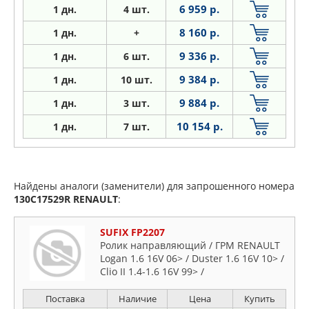
6 959 р.
1 дн.
4 шт.
8 160 р.
1
дн.
+
9 336 р.
1
дн.
6 шт.
9 384 р.
1
дн.
10 шт.
9 884 р.
1
дн.
3 шт.
10 154 р.
1
дн.
7 шт.
Найдены аналоги (заменители) для запрошенного номера
130C17529R
RENAULT
:
SUFIX FP2207
Ролик направляющий / ГРМ RENAULT
Logan 1.6 16V 06> / Duster 1.6 16V 10> /
Clio II 1.4-1.6 16V 99> /
Поставка
Наличие
Цена
Купить