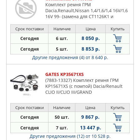
Комплект ремня ГРМ
Dacia,Renault,Nissan 1,4/1,6/1,4 16V/1,6
16V 99- (замена для CT1126K1 и
CT1179K1)
Срок поставки
Наличие
Цена
Купить
8 050 р.
Сегодня
6 шт.
8 853 р.
Сегодня
5 шт.
Другие предложения (4)
от 8 640 р.
GATES KP35671XS
(7883-13327) Комплект ремня ГРМ
KP15671XS (с помпой) Dacia/Renault
CLIO II/CLIO III/GRAND
SCeNIC/KANGOO/KANGOO BE
BOP/LAGUNA II (BG0/1 /KG0/1
Срок поставки
Наличие
Цена
Купить
)/LOGAN/MEGANE I/MEGANE II/MEGANE
III/MODUS/SCeNIC I/SCeNIC
9 867 р.
Сегодня
50 шт.
II/THALIA/TWINGO 08/1995->
13 447 р.
Сегодня
7 шт.
Другие предложения (12)
от 10 528 р.