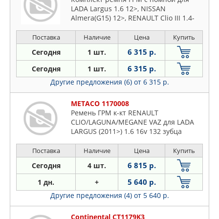
LADA Largus 1.6 12>, NISSAN
Almera(G15) 12>, RENAULT Clio III 1.4-
1.6 10>,Duster I 1.6 11>,Kangoo II 1.6
10>,Logan,Sandero I-II 1.6 10>,Megane
Поставка
Наличие
Цена
Купить
III 1.6 10>
6 315 р.
Сегодня
1 шт.
6 315 р.
Сегодня
1 шт.
Другие предложения (6)
от 6 315 р.
METACO 1170008
Ремень ГРМ к-кт RENAULT
CLIO/LAGUNA/MEGANE VAZ для LADA
LARGUS (2011>) 1.6 16v 132 зубца
Поставка
Наличие
Цена
Купить
6 815 р.
Сегодня
4 шт.
5 640 р.
1 дн.
+
Другие предложения (4)
от 5 640 р.
Continental CT1179K3