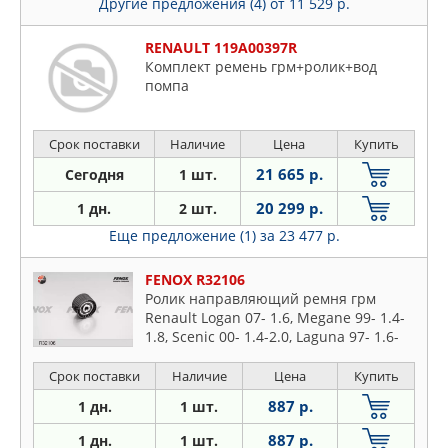
Другие предложения (4)
от 11 529 р.
RENAULT 119A00397R
Комплект ремень грм+ролик+вод
помпа
Срок поставки
Наличие
Цена
Купить
21 665 р.
Сегодня
1 шт.
20 299 р.
1 дн.
2 шт.
Еще предложение (1)
за 23 477 р.
FENOX R32106
Ролик направляющий ремня грм
Renault Logan 07- 1.6, Megane 99- 1.4-
1.8, Scenic 00- 1.4-2.0, Laguna 97- 1.6-
2.0, Clio 08- 1.4-2.0, Duster 10- 1.6
Срок поставки
Наличие
Цена
Купить
887 р.
1 дн.
1 шт.
887 р.
1 дн.
1 шт.