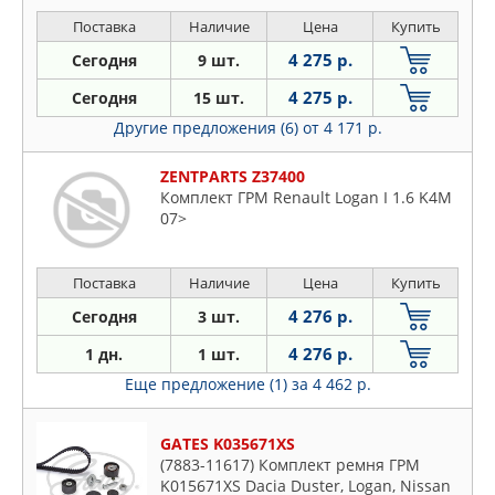
11>,Kangoo II 1.6 10>,Logan,Sandero I-II
1.6 10>,Megane III 1.6 10>
Поставка
Наличие
Цена
Купить
4 275 р.
Сегодня
9 шт.
4 275 р.
Сегодня
15 шт.
Другие предложения (6)
от 4 171 р.
ZENTPARTS Z37400
Комплект ГРМ Renault Logan I 1.6 K4M
07>
Поставка
Наличие
Цена
Купить
4 276 р.
Сегодня
3 шт.
4 276 р.
1 дн.
1 шт.
Еще предложение (1)
за 4 462 р.
GATES K035671XS
(7883-11617) Комплект ремня ГРМ
K015671XS Dacia Duster, Logan, Nissan