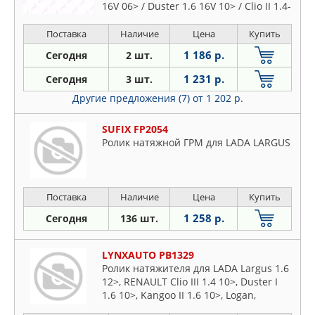
16V 06> / Duster 1.6 16V 10> / Clio II 1.4-
1.6 16V 99> / Fluence 1.6 16V 10> /
Kangoo 1.6 16V 01> / Laguna I-II 1.6 16V
Поставка
Наличие
Цена
Купить
97> / Megane I-III 1.4-1.6 16V 99>,
1 186 р.
Сегодня
2 шт.
1 231 р.
Сегодня
3 шт.
Другие предложения (7)
от 1 202 р.
SUFIX FP2054
Ролик натяжной ГРМ для LADA LARGUS
Поставка
Наличие
Цена
Купить
1 258 р.
Сегодня
136 шт.
LYNXAUTO PB1329
Ролик натяжителя для LADA Largus 1.6
12>, RENAULT Clio III 1.4 10>, Duster I
1.6 10>, Kangoo II 1.6 10>, Logan,
Sandero I-II 1.6 10>, Megane III 1.6 10>