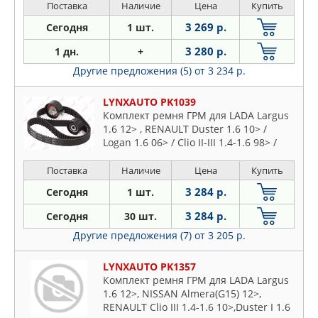
Поставка
Наличие
Цена
Купить
3 269 р.
Сегодня
1 шт.
3 280 р.
1 дн.
+
Другие предложения (5)
от 3 234 р.
LYNXAUTO PK1039
Комплект ремня ГРМ для LADA Largus
1.6 12> , RENAULT Duster 1.6 10> /
Logan 1.6 06> / Clio II-III 1.4-1.6 98> /
Kangoo 1.6 01> / Laguna I 1.6 97-01 /
Megane I-III 1.4-1.6 99> / Scenic I-II 1.4-
Поставка
Наличие
Цена
Купить
1.6 99>, NISSAN Kubistar 1.6 03> 16V
3 284 р.
Сегодня
1 шт.
3 284 р.
Сегодня
30 шт.
Другие предложения (7)
от 3 205 р.
LYNXAUTO PK1357
Комплект ремня ГРМ для LADA Largus
1.6 12>, NISSAN Almera(G15) 12>,
RENAULT Clio III 1.4-1.6 10>,Duster I 1.6