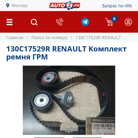
Москва
Запрос по VIN
0
Главная
Поиск по номеру
130C17529R RENAULT
130C17529R RENAULT Комплект
ремня ГРМ