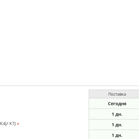
Поставка
Сегодня
1 дн.
К4J/ K7J
»
1
дн.
1
дн.