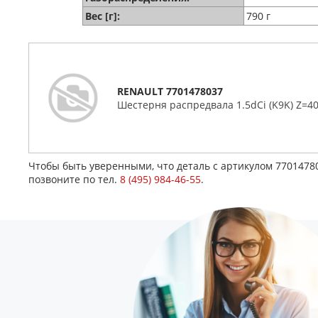
Вес [г]:
790 г
RENAULT 7701478037
Шестерня распредвала 1.5dCi (K9K) Z=4
Чтобы быть уверенными, что деталь с артикулом 770147
позвоните по тел.
8 (495) 984-46-55
.