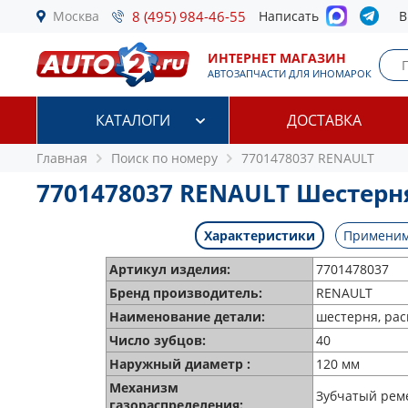
Москва
8 (495) 984-46-55
Написать
В
ИНТЕРНЕТ МАГАЗИН
АВТОЗАПЧАСТИ ДЛЯ ИНОМАРОК
КАТАЛОГИ
ДОСТАВКА
Главная
Поиск по номеру
7701478037 RENAULT
7701478037 RENAULT Шестерн
Характеристики
Применим
Артикул изделия:
7701478037
Бренд производитель:
RENAULT
Наименование детали:
шестерня, ра
Число зубцов:
40
Наружный диаметр :
120 мм
Механизм
Зубчатый рем
газораспределения: