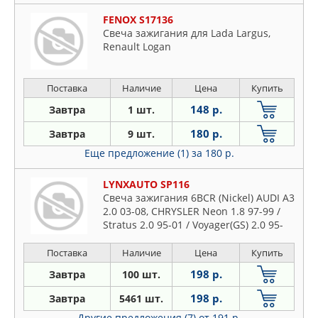
FENOX S17136
Свеча зажигания для Lada Largus,
Renault Logan
Поставка
Наличие
Цена
Купить
148 р.
Завтра
1 шт.
180 р.
Завтра
9 шт.
Еще предложение (1)
за 180 р.
LYNXAUTO SP116
Свеча зажигания 6BCR (Nickel) AUDI A3
2.0 03-08, CHRYSLER Neon 1.8 97-99 /
Stratus 2.0 95-01 / Voyager(GS) 2.0 95-
01, KIA Carens I 1.8 00-02 / Rio I 1.5 00-
05 / Shuma 1.6-1.8 00-05
Поставка
Наличие
Цена
Купить
198 р.
Завтра
100 шт.
198 р.
Завтра
5461 шт.
Другие предложения (7)
от 191 р.