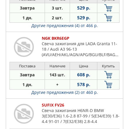
529 р.
Завтра
3 шт.
529 р.
1 дн.
2 шт.
Другие предложения (4)
от 466 р.
NGK BKR6EGP
Свеча зажигания для LADA Granta 11-
18 / Audi A3 96-13
(AVU/AEH/AKL/AGN/APG/BGU/BLF/BAG/BBJ/BBK/ALZ)
Поставка
Наличие
Цена
Купить
608 р.
Завтра
143 шт.
578 р.
1 дн.
+
Другие предложения (2)
от 460 р.
SUFIX FV26
Свеча зажигания H6NR-D BMW
3(E30/E36) 1.6-2.8 87-99 / 5(E34/E39) 1.8-
4.4 91-01 / 7(E32/E38) 2.8-4.4