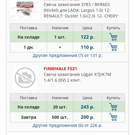
Свеча зажигания 3783 / BKR6ES
(Nickel) для LADA: Largus 1.6i 12-
RENAULT: Duster 1.6i/2.0i 12- CHERY:
Tiggo 1.6i/2.0i 06- PEUGEOT: 207 1.4i 06-
Поставка
Наличие
Цена
Купить
122 р.
На складе
1 шт.
110 р.
1 дн.
+
Другие предложения (7)
от 131 р.
FINWHALE FS21
Свеча зажигания Logan K7J/K7M
1.4/1.6 (8V) 2 конт.
Поставка
Наличие
Цена
Купить
243 р.
На складе
20 шт.
200 р.
Завтра
500 шт.
Другие предложения (6)
от 226 р.