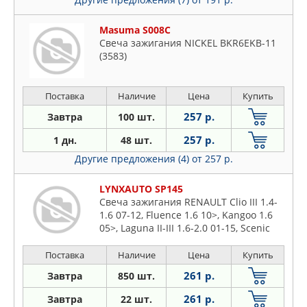
Masuma S008C
Свеча зажигания NICKEL BKR6EKB-11
(3583)
Поставка
Наличие
Цена
Купить
257 р.
Завтра
100 шт.
257 р.
1 дн.
48 шт.
Другие предложения (4)
от 257 р.
LYNXAUTO SP145
Свеча зажигания RENAULT Clio III 1.4-
1.6 07-12, Fluence 1.6 10>, Kangoo 1.6
05>, Laguna II-III 1.6-2.0 01-15, Scenic
1.6 09>, Logan(LS) 1.4-16 04>, VW
Touran 2.0 03-09, Passat 2.0 05-10,
Поставка
Наличие
Цена
Купить
Caddy III 2.0 06-15, Golf V 2.0 04-08,
261 р.
Завтра
850 шт.
Nissan Primera(P11) 1.6 98
261 р.
Завтра
22 шт.