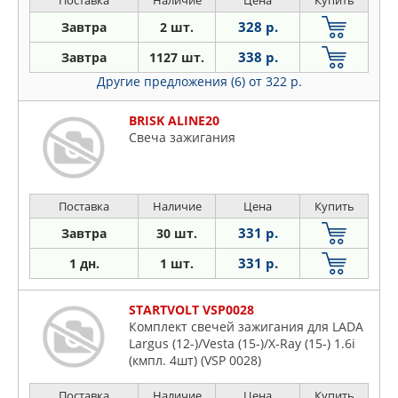
Поставка
Наличие
Цена
Купить
328 р.
Завтра
2 шт.
338 р.
Завтра
1127 шт.
Другие предложения (6)
от 322 р.
BRISK ALINE20
Свеча зажигания
Поставка
Наличие
Цена
Купить
331 р.
Завтра
30 шт.
331 р.
1 дн.
1 шт.
STARTVOLT VSP0028
Комплект свечей зажигания для LADA
Largus (12-)/Vesta (15-)/X-Ray (15-) 1.6i
(кмпл. 4шт) (VSP 0028)
Поставка
Наличие
Цена
Купить