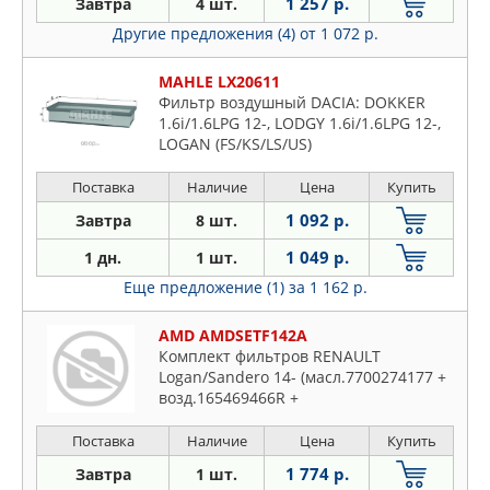
1 257 р.
Завтра
4 шт.
Другие предложения (4)
от 1 072 р.
MAHLE LX20611
Фильтр воздушный DACIA: DOKKER
1.6i/1.6LPG 12-, LODGY 1.6i/1.6LPG 12-,
LOGAN (FS/KS/LS/US)
1.4i/LPG/MPi/1.6i/MPi 12-, LOGAN II 1.6i
16V 13- для LADA: LARGUS 1.6i 12-
Поставка
Наличие
Цена
Купить
1 092 р.
Завтра
8 шт.
1 049 р.
1 дн.
1 шт.
Еще предложение (1)
за 1 162 р.
AMD AMDSETF142A
Комплект фильтров RENAULT
Logan/Sandero 14- (масл.7700274177 +
возд.165469466R +
салон.антибак.уг.272773016R)
Поставка
Наличие
Цена
Купить
1 774 р.
Завтра
1 шт.