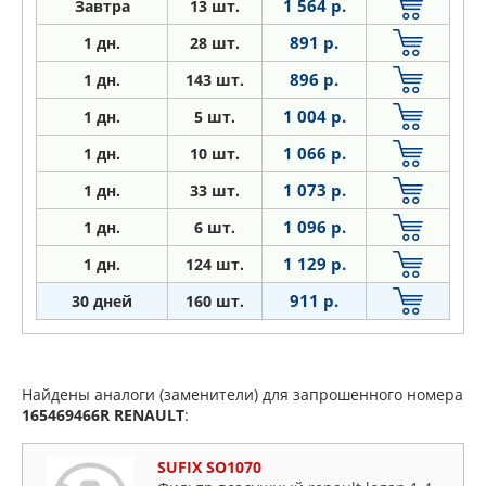
1 564 р.
Завтра
13 шт.
891 р.
1
дн.
28 шт.
896 р.
1
дн.
143 шт.
1 004 р.
1
дн.
5 шт.
1 066 р.
1
дн.
10 шт.
1 073 р.
1
дн.
33 шт.
1 096 р.
1
дн.
6 шт.
1 129 р.
1
дн.
124 шт.
911 р.
30 дней
160 шт.
Найдены аналоги (заменители) для запрошенного номера
165469466R
RENAULT
:
SUFIX SO1070