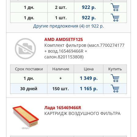
(2009-...)/ Logan Sandero I BS16/B90
922 р.
1 дн.
2 шт.
BS12 (2008-2014)/ Sandero
BS11/B8MV/B8JB (2009-...)
922 р.
1 дн.
1 шт.
Другие предложения (4)
от 922 р.
AMD AMDSETF125
Комплект фильтров (масл.7700274177
+ возд.165469466R +
салон.8201153808)
Срок поставки
Наличие
Цена
Купить
1 349 р.
1 дн.
+
1 165 р.
30 дней
150 шт.
Лада 165469466R
КАРТРИДЖ ВОЗДУШНОГО ФИЛЬТРА