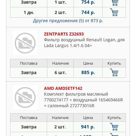
754 р.
Завтра
1 шт.
744 р.
1 дн.
2 шт.
Другие предложения (5)
от 873 р.
ZENTPARTS Z32693
Фильтр воздушный Renault Logan, для
Lada Largus 1.4/1.6 04>
Поставка
Наличие
Цена
Купить
885 р.
Завтра
6 шт.
AMD AMDSETF142
Комплект фильтров масляный
7700274177 + воздушный 165469466R
+ салонный 272773016R
Поставка
Наличие
Цена
Купить
941 р.
Завтра
2 шт.