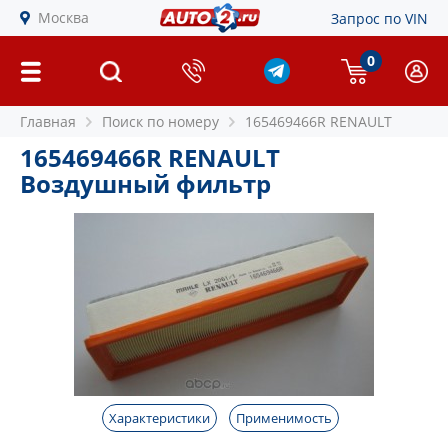
Москва
Запрос по VIN
0
Главная
Поиск по номеру
165469466R RENAULT
165469466R RENAULT
Воздушный фильтр
Характеристики
Применимость