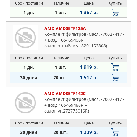
Срок поставки
Наличие
Цена
Купить
1 367 р.
1 дн.
1 шт.
AMD AMDSETF125A
Комплект фильтров (масл.7700274177
+ возд.165469466R +
салон.антибак.уг.8201153808)
Срок поставки
Наличие
Цена
Купить
1 919 р.
1 дн.
1 шт.
1 512 р.
30 дней
70 шт.
AMD AMDSETF142C
Комплект фильтров (масл.7700274177
+ возд.165469466R +
салон.уг.272773016R)
Срок поставки
Наличие
Цена
Купить
1 339 р.
30 дней
20 шт.