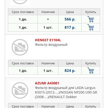
Срок поставки
Наличие
Цена
Купить
566 р.
1 дн.
+
817 р.
1 дн.
1 шт.
HENGST E1104L
Фильтр воздушный
Срок поставки
Наличие
Цена
Купить
824 р.
1 дн.
1 шт.
AZUMI A43001
Фильтр воздушный для LADA Largus
KS015 (2012-...)/NISSAN NP200 U90 GR
(2008-...)/RENAULT Dokker
K67/FEJB/KEMV RUS/FEJB VAN (2012-...)/
Logan LS11/LS12/L8MV/L8JB LHD
Срок поставки
Наличие
Цена
Купить