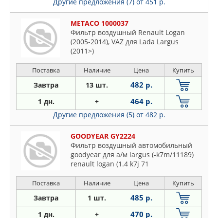
Другие предложения (7)
от 451 р.
METACO 1000037
Фильтр воздушный Renault Logan
(2005-2014), VAZ для Lada Largus
(2011>)
Поставка
Наличие
Цена
Купить
482 р.
Завтра
13 шт.
464 р.
1 дн.
+
Другие предложения (5)
от 482 р.
GOODYEAR GY2224
Фильтр воздушный автомобильный
goodyear для а/м largus (-k7m/11189)
renault logan (1.4 k7j 71
Поставка
Наличие
Цена
Купить
485 р.
Завтра
1 шт.
470 р.
1 дн.
+