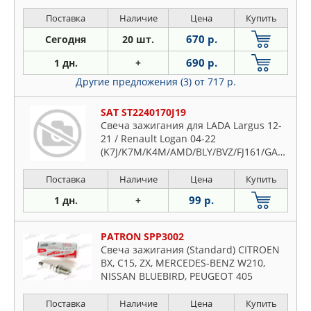
Поставка
Наличие
Цена
Купить
670 р.
Сегодня
20 шт.
690 р.
1 дн.
+
Другие предложения (3)
от 717 р.
SAT ST2240170J19
Свеча зажигания для LADA Largus 12-
21 / Renault Logan 04-22
(K7J/K7M/K4M/AMD/BLY/BVZ/FJ161/GA14DE/GA16DE
Поставка
Наличие
Цена
Купить
99 р.
1 дн.
+
PATRON SPP3002
Свеча зажигания (Standard) CITROEN
BX, C15, ZX, MERCEDES-BENZ W210,
NISSAN BLUEBIRD, PEUGEOT 405
Поставка
Наличие
Цена
Купить