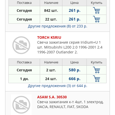
Touran 2.0 03-09, Passat 2.0 05-10,
Поставка
Наличие
Цена
Купить
Caddy III 2.0 06-15, Golf V 2.0 04-08,
261 р.
Сегодня
842 шт.
Nissan Primera(P11) 1.6 98
261 р.
Сегодня
22 шт.
Другие предложения (8)
от 233 р.
TORCH K5RIU
Свеча зажигания серия Iridium+U 1
шт. Mitsubishi L200 2.0 1996-2001 2.4
1996-2007 Outlander 2.
Поставка
Наличие
Цена
Купить
580 р.
Сегодня
2 шт.
666 р.
1 дн.
24 шт.
Другие предложения (3)
от 644 р.
ASAM S.A. 30530
Свеча зажигания к-т 4шт, 1 электрод,
DACIA, RENAULT, FIAT, SKODA