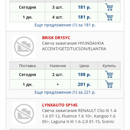
181 р.
Сегодня
3 шт.
181 р.
1 дн.
4 шт.
Еще предложение (1)
за 181 р.
BRISK DR15YC
Свеча зажигания HYUNDAI/KIA
ACCENT/GETZ/TUCSON/ELANTRA
Поставка
Наличие
Цена
Купить
188 р.
Сегодня
2 шт.
201 р.
1 дн.
+
Еще предложение (1)
за 221 р.
LYNXAUTO SP145
Свеча зажигания RENAULT Clio III 1.4-
1.6 07-12, Fluence 1.6 10>, Kangoo 1.6
05>, Laguna II-III 1.6-2.0 01-15, Scenic
1.6 09>, Logan(LS) 1.4-16 04>, VW