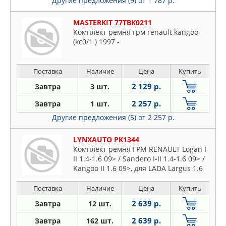
Другие предложения (9)
от 1 787 р.
MASTERKIT 77TBK0211
Комплект ремня грм renault kangoo
(kc0/1 ) 1997 -
Поставка
Наличие
Цена
Купить
2 129 р.
Завтра
3 шт.
2 257 р.
Завтра
1 шт.
Другие предложения (5)
от 2 257 р.
LYNXAUTO PK1344
Комплект ремня ГРМ RENAULT Logan I-
II 1.4-1.6 09> / Sandero I-II 1.4-1.6 09> /
Kangoo II 1.6 09>, для LADA Largus 1.6
8V 12>
Поставка
Наличие
Цена
Купить
2 639 р.
Завтра
12 шт.
2 639 р.
Завтра
162 шт.