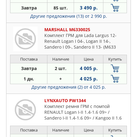
3 490 р.
Завтра
85 шт.
Другие предложения (13)
от 2 990 р.
MARSHALL M6330025
Комплект ГРМ для Lada Largus 12-
Renault Logan I 04-, Logan II 14-,
Sandero I 09-, Sandero II 13- (M633
Поставка
Наличие
Цена
Купить
4 005 р.
Завтра
2 шт.
4 025 р.
1 дн.
+
Другие предложения (2)
от 4 025 р.
LYNXAUTO PW1344
Комплект ремня ГРМ с помпой
RENAULT Logan I-II 1.4-1.6 09> /
Sandero I-II 1.4-1.6 09> / Kangoo II 1.6
09>, для LADA Largus 1.6 8V 12>
Поставка
Наличие
Цена
Купить