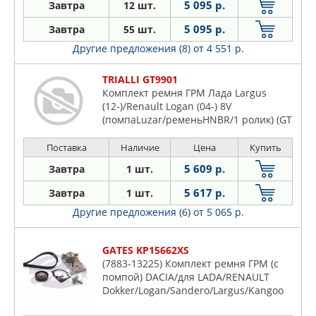
5 095 р.
Завтра
12 шт.
5 095 р.
Завтра
55 шт.
Другие предложения (8)
от 4 551 р.
TRIALLI GT9901
Комплект ремня ГРМ Лада Largus
(12-)/Renault Logan (04-) 8V
(помпаLuzar/ременьHNBR/1 ролик) (GT
9901)
Поставка
Наличие
Цена
Купить
5 609 р.
Завтра
1 шт.
5 617 р.
Завтра
1 шт.
Другие предложения (6)
от 5 065 р.
GATES KP15662XS
(7883-13225) Комплект ремня ГРМ (с
помпой) DACIA/для LADA/RENAULT
Dokker/Logan/Sandero/Largus/Kangoo
1,4/1,6 08- (5662XS+T43225+24-1043)