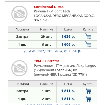
Continental CT988
Ремень ГРМ ContiTech
LOGAN,SANDERO,MEGANE,KANGOO,CLIO
98- 1.4-1.6
Поставка
Наличие
Цена
Купить
1 626 р.
Завтра
29 шт.
1 606 р.
1 дн.
6 шт.
Другие предложения (4)
от 1 696 р.
TRIALLI GD7701
Ремкомплект ГРМ для а/м Лада Largus
(12-)/Renault Logan (04-) 8V
(ременьHNBR/1 ролик) (GD 7701)
Поставка
Наличие
Цена
Купить
1 811 р.
Завтра
1 шт.
1 811 р.
1 дн.
2 шт.