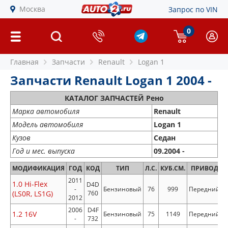
Москва
Запрос по VIN
0
Главная
Запчасти
Renault
Logan 1
Запчасти Renault Logan 1 2004 -
КАТАЛОГ ЗАПЧАСТЕЙ Рено
Марка автомобиля
Renault
Модель автомобиля
Logan 1
Кузов
Седан
Год и мес. выпуска
09.2004 -
МОДИФИКАЦИЯ
ГОД
КОД
ТИП
Л.С.
КУБ.СМ.
ПРИВОД
2011
1.0 Hi-Flex
D4D
-
Бензиновый
76
999
Передний
(LS0R, LS1G)
760
2012
2006
D4F
1.2 16V
Бензиновый
75
1149
Передний
-
732