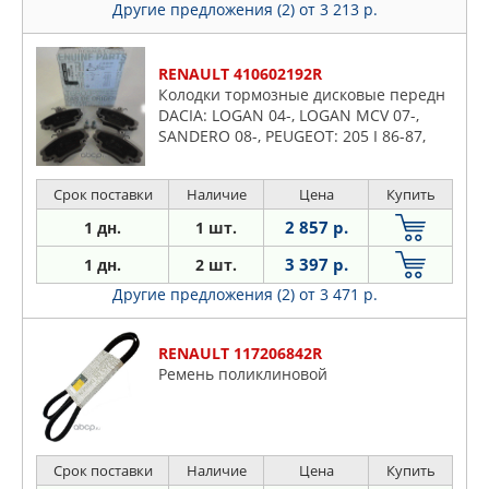
Другие предложения (2)
от 3 213 р.
RENAULT 410602192R
Колодки тормозные дисковые передн
DACIA: LOGAN 04-, LOGAN MCV 07-,
SANDERO 08-, PEUGEOT: 205 I 86-87,
205 I кабрио 87-94, 205 II 87-98, 309 I
85-89, 309 II 89-93
Срок поставки
Наличие
Цена
Купить
2 857 р.
1 дн.
1 шт.
3 397 р.
1 дн.
2 шт.
Другие предложения (2)
от 3 471 р.
RENAULT 117206842R
Ремень поликлиновой
Срок поставки
Наличие
Цена
Купить