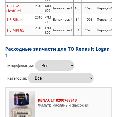
1.6 16V
2010
K4M
Бензиновый
105
1598
Передний
Flexifuel
-
696
2010
K7M
1.6 Bifuel
Бензиновый
84
1598
Передний
-
718
2010
K7M
1.6 MPI 85
Бензиновый
84
1598
Передний
-
800
Расходные запчасти для ТО Renault Logan
1
Модификация:
Категория:
RENAULT 8200768913
Фильтр масляный (высокий)