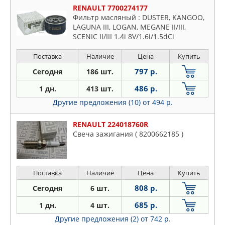
RENAULT 7700274177
Фильтр масляный : DUSTER, KANGOO,
LAGUNA III, LOGAN, MEGANE II/III,
SCENIC II/III 1.4i 8V/1.6i/1.5dCi
(K7J/K7M/K4M/K9K) 03-
Поставка
Наличие
Цена
Купить
797 р.
Сегодня
186 шт.
486 р.
1 дн.
413 шт.
Другие предложения (10)
от 494 р.
RENAULT 224018760R
Свеча зажигания ( 8200662185 )
Поставка
Наличие
Цена
Купить
808 р.
Сегодня
6 шт.
685 р.
1 дн.
4 шт.
Другие предложения (2)
от 742 р.