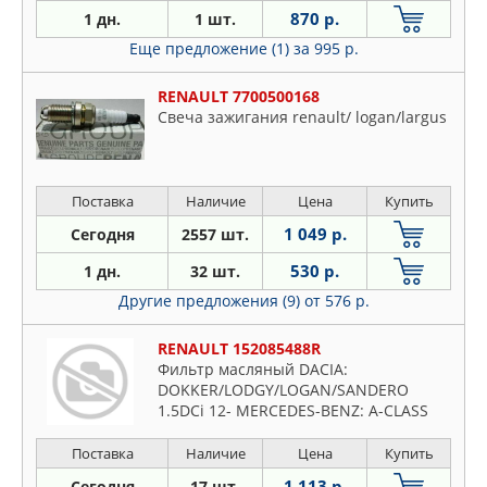
870 р.
1 дн.
1 шт.
Еще предложение (1)
за 995 р.
RENAULT 7700500168
Свеча зажигания renault/ logan/largus
Поставка
Наличие
Цена
Купить
1 049 р.
Сегодня
2557 шт.
530 р.
1 дн.
32 шт.
Другие предложения (9)
от 576 р.
RENAULT 152085488R
Фильтр масляный DACIA:
DOKKER/LODGY/LOGAN/SANDERO
1.5DCi 12- MERCEDES-BENZ: A-CLASS
(W176) 1.5CDi 12-, B-CLASS (W242/W246)
1.5CDi 13- : CLIO IV 1.5DCi 08-
Поставка
Наличие
Цена
Купить
1 113 р.
Сегодня
17 шт.