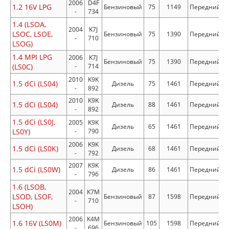
2006
D4F
1.2 16V LPG
Бензиновый
75
1149
Передний
-
734
1.4 (LSOA,
2004
K7J
LSOC, LSOE,
Бензиновый
75
1390
Передний
-
710
LSOG)
1.4 MPI LPG
2006
K7J
Бензиновый
75
1390
Передний
(LS0C)
-
714
2010
K9K
1.5 dCi (LS04)
Дизель
75
1461
Передний
-
892
2010
K9K
1.5 dCi (LS04)
Дизель
88
1461
Передний
-
892
1.5 dCi (LS0J,
2005
K9K
Дизель
65
1461
Передний
LS0Y)
-
790
2006
K9K
1.5 dCi (LS0K)
Дизель
68
1461
Передний
-
792
2007
K9K
1.5 dCi (LS0W)
Дизель
86
1461
Передний
-
796
1.6 (LSOB,
2004
K7M
LSOD, LSOF,
Бензиновый
87
1598
Передний
-
710
LSOH)
2006
K4M
1.6 16V (LS0M)
Бензиновый
105
1598
Передний
-
696