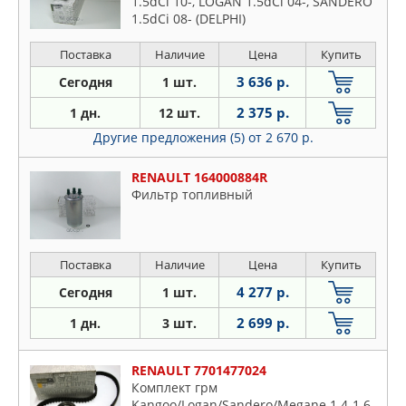
1.5dCi 10-, LOGAN 1.5dCi 04-, SANDERO
1.5dCi 08- (DELPHI)
Поставка
Наличие
Цена
Купить
3 636 р.
Сегодня
1 шт.
2 375 р.
1 дн.
12 шт.
Другие предложения (5)
от 2 670 р.
RENAULT 164000884R
Фильтр топливный
Поставка
Наличие
Цена
Купить
4 277 р.
Сегодня
1 шт.
2 699 р.
1 дн.
3 шт.
RENAULT 7701477024
Комплект грм
Kangoo/Logan/Sandero/Megane 1.4-1.6