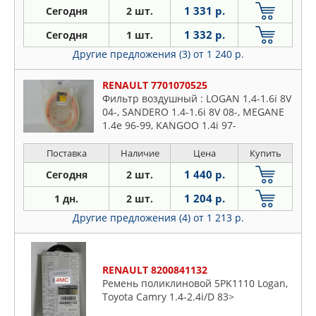
1 331 р.
Сегодня
2 шт.
1 332 р.
Сегодня
1 шт.
Другие предложения (3)
от 1 240 р.
RENAULT 7701070525
Фильтр воздушный : LOGAN 1.4-1.6i 8V
04-, SANDERO 1.4-1.6i 8V 08-, MEGANE
1.4e 96-99, KANGOO 1.4i 97-
Поставка
Наличие
Цена
Купить
1 440 р.
Сегодня
2 шт.
1 204 р.
1 дн.
2 шт.
Другие предложения (4)
от 1 213 р.
RENAULT 8200841132
Ремень поликлиновой 5PK1110 Logan,
Toyota Camry 1.4-2.4i/D 83>