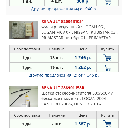
860 р.
1 дн.
4 шт.
Другие предложения (4)
от 946 р.
RENAULT 8200431051
Фильтр воздушный : LOGAN 06-,
LOGAN MCV 07-, NISSAN: KUBISTAR 03-,
PRIMASTAR автобус 01-, PRIMASTAR
фургон 03-, OPEL: VIVARO Combi 01-
Срок поставки
Наличие
Цена
Купить
1 246 р.
1 дн.
33 шт.
1 262 р.
1 дн.
19 шт.
Другие предложения (2)
от 1 345 р.
RENAULT 288901158R
Щетки стеклоочистителя 500/500мм
бескаркасные, к-кт : LOGAN 2004-,
SANDERO 2008-, DUSTER 2010-
Срок поставки
Наличие
Цена
Купить
1 587 р.
1 дн.
2 шт.