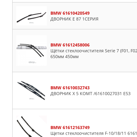
SUFIX
BMW 61610420549
SUZUKI
ДВОРНИК E 87 1СЕРИЯ
SWF
TATSUMI
TOYOTA
BMW 61612458006
TRICO
Щётки стеклоочистителя Serie 7 (F01, F02, 
TRUCKTEC AUTOMOTIVE
650мм 450мм
TSN
UTM
VAG
BMW 61610032743
VALEO
ДВОРНИК Х 5 КОМТ /61610027031 E53
VOLVO
WEEN
ZIKMAR
ZZVF
BMW 61612163749
Щетки стеклоочистителя F-10/18/11 616