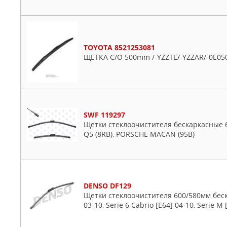
NAKAYAMA
NISSAN
NTY
NWB
TOYOTA 8521253081
ЩЕТКА С/О 500mm /-YZZTE/-YZZAR/-0E05
OPEL
OSSCA
PATRON
PEUGEOT
PILENGA
SWF 119297
Щетки стеклоочистителя бескаркасные 6
POLCAR
Q5 (8RB), PORSCHE MACAN (95B)
PORSCHE
QUATTRO FRENI
RENAULT
SAT
DENSO DF129
Щетки стеклоочистителя 600/580мм беска
SSANGYONG
03-10, Serie 6 Cabrio [E64] 04-10, Serie M 
STELLOX
SUBARU