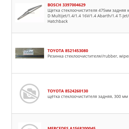
BMW
Chrysler
BOSCH 3397004629
BOSCH
Citroen
Щетка стеклоочистителя 475мм задняя к
D Multijet/1.4/1.4 16V/1.4 Abarth/1.4 T-Jet
BSG
Daewoo
Hatchback
CARBERRY
Daihatsu
CHAMPION
Dodge
CHRYSLER
Fiat
CWORKS
Ford
TOYOTA 8521453080
DENSO
Honda
Резинка стеклоочистителя//rubber, wipe
DOMINANT
Hummer
DOUBLE FORCE
Hyundai
ENDUROVISION
Infiniti
EUROREPAR
Isuzu
TOYOTA 8524260130
FENOX
Iveco
щётка стеклоочистителя задняя, 300 мм 
FIAT
Jaguar
FINWHALE
Jeep
FORD
KIA
GANZ
Lancia
MERCEDES A1568200045