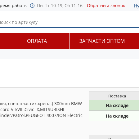
ремя работы
Пн-Пт 10-19, Сб 11-16
Обратный звонок
Н
ОПЛАТА
ЗАПЧАСТИ ОПТОМ
Поставка
няя, спец.пластик.крепл.) 300mm BMW
На складе
d VII/VIII,Civic IX,MITSUBISHI
finder/Patrol,PEUGEOT 4007/ION Electric
На складе