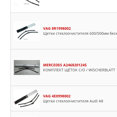
VAG 8R1998002
Щетки стеклоочистителя 600/500мм беск
MERCEDES A2468201245
КОМПЛЕКТ ЩЁТОК С/О / WISCHERBLATT
VAG 4E0998002
Щетки стеклоочистителя Audi A8