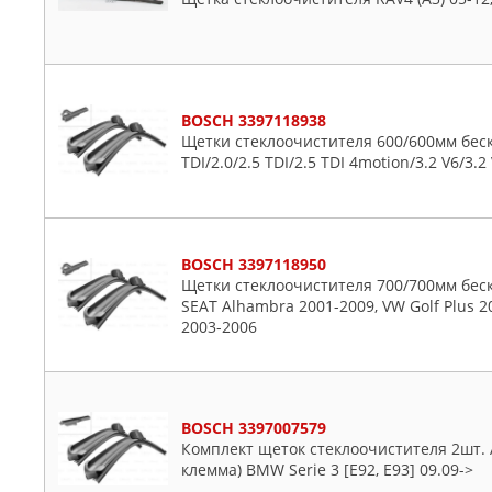
LAND ROVER
Skoda
LEX
Ssangyong
LYNXAUTO
Subaru
MAGNETI MARELLI
Suzuki
BOSCH 3397118938
Щетки стеклоочистителя 600/600мм беск
MANDO
Toyota
TDI/2.0/2.5 TDI/2.5 TDI 4motion/3.2 V6/3.
MAPCO
VW
MARSHALL
Volvo
MASUMA
BOSCH 3397118950
MAZDA
Щетки стеклоочистителя 700/700мм беска
MERCEDES
SEAT Alhambra 2001-2009, VW Golf Plus 2
METACO
2003-2006
METALCAUCHO
MEYLE
MICHELIN
BOSCH 3397007579
MILES
Комплект щеток стеклоочистителя 2шт. 
клемма) BMW Serie 3 [E92, E93] 09.09->
MITSUBISHI