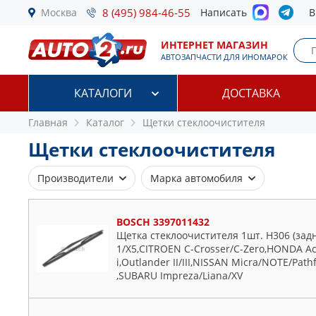
Москва
8 (495) 984-46-55
Написать
В
ИНТЕРНЕТ МАГАЗИН
АВТОЗАПЧАСТИ ДЛЯ ИНОМАРОК
КАТАЛОГИ
ДОСТАВКА
Главная
Каталог
Щетки стеклоочистителя
Щетки стеклоочистителя
Производители
Марка автомобиля
AC DELCO
Alfa Romeo
BOSCH 3397011432
AD
Audi
Щетка стеклоочистителя 1шт. H306 (зад
AIRLINE
BMW
1/X5,CITROEN C-Crosser/C-Zero,HONDA Accor
AMIWA
Buick
i,Outlander II/III,NISSAN Micra/NOTE/Path
,SUBARU Impreza/Liana/XV
ASHIKA
Cadillac
AVANTECH
Chevrolet