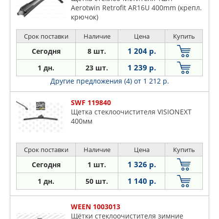
Aerotwin Retrofit AR16U 400mm (крепл.
крючок)
Срок поставки
Наличие
Цена
Купить
1 204 р.
Сегодня
8 шт.
1 239 р.
1 дн.
23 шт.
Другие предложения (4)
от 1 212 р.
SWF 119840
Щетка стеклоочистителя VISIONEXT
400мм
Срок поставки
Наличие
Цена
Купить
1 326 р.
Сегодня
1 шт.
1 140 р.
1 дн.
50 шт.
WEEN 1003013
Щётки стеклоочистителя зимние