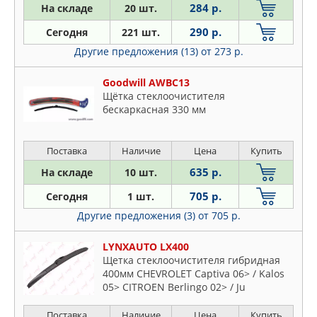
284 р.
На складе
20 шт.
WEEN
290 р.
Сегодня
221 шт.
Другие предложения (13)
от 273 р.
Goodwill AWBC13
Щётка стеклоочистителя
бескаркасная 330 мм
Поставка
Наличие
Цена
Купить
635 р.
На складе
10 шт.
705 р.
Сегодня
1 шт.
Другие предложения (3)
от 705 р.
LYNXAUTO LX400
Щетка стеклоочистителя гибридная
400мм CHEVROLET Captiva 06> / Kalos
05> CITROEN Berlingo 02> / Ju
Поставка
Наличие
Цена
Купить