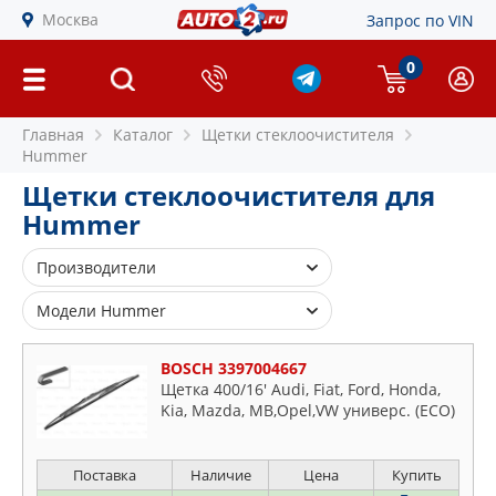
Москва
Запрос по VIN
0
Главная
Каталог
Щетки стеклоочистителя
Hummer
Щетки стеклоочистителя для
Hummer
Производители
BOSCH
Модели Hummer
CHAMPION
H1
GOODWILL
BOSCH 3397004667
H2
Щетка 400/16' Audi, Fiat, Ford, Honda,
LYNXAUTO
Kia, Mazda, MB,Opel,VW универс. (ECO)
H3
SWF
TRICO
Поставка
Наличие
Цена
Купить
VALEO