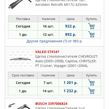
Aerotwin Retrofit AR17U 425mm
Поставка
Наличие
Цена
Купить
922 р.
Сегодня
16 шт.
892 р.
1 дн.
12 шт.
Другие предложения (7)
от 983 р.
VALEO 574147
Щетка стеклоочистителя CHEVROLET:
Aveo (2005>2008), Captiva, CHRYSLER:
PT Cruiser, Voyager (2001>2004),
DODGE: Caliber, SUBARU: Impreza (G12)
(2007>)
Срок поставки
Наличие
Цена
Купить
1 201 р.
Сегодня
7 шт.
1 232 р.
1 дн.
14 шт.
BOSCH 3397006824
Щетка стеклоочистителя 1шт.