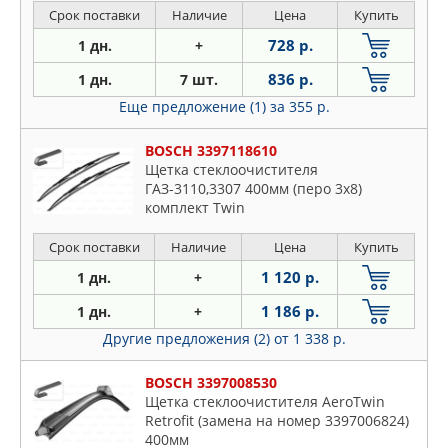
Срок поставки
Наличие
Цена
Купить
728 р.
1 дн.
+
836 р.
1 дн.
7 шт.
Еще предложение (1)
за 355 р.
BOSCH 3397118610
Щетка стеклоочистителя
ГАЗ-3110,3307 400мм (перо 3х8)
комплект Twin
Срок поставки
Наличие
Цена
Купить
1 120 р.
1 дн.
+
1 186 р.
1 дн.
+
Другие предложения (2)
от 1 338 р.
BOSCH 3397008530
Щетка стеклоочистителя AeroTwin
Retrofit (замена на номер 3397006824)
400мм