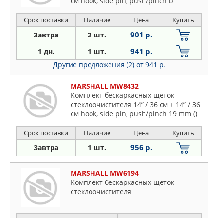
см hook, side pin, push/pinch b
Срок поставки
Наличие
Цена
Купить
901 р.
Завтра
2 шт.
941 р.
1 дн.
1 шт.
Другие предложения (2)
от 941 р.
MARSHALL MW8432
Комплект бескаркасных щеток
стеклоочистителя 14” / 36 см + 14” / 36
см hook, side pin, push/pinch 19 mm ()
Срок поставки
Наличие
Цена
Купить
956 р.
Завтра
1 шт.
MARSHALL MW6194
Комплект бескаркасных щеток
стеклоочистителя