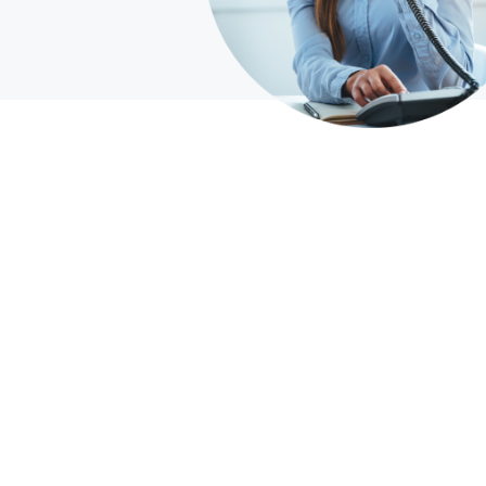
Hyundai
Jeep
Lancia
Land Rover
Mazda
Mitsubishi
Nissan
Opel
Peugeot
Porsche
Renault
Seat
Subaru
Suzuki
VW