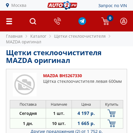
Москва
Запрос по VIN
0
Главная
Каталог
Щетки стеклоочистителя
MAZDA оригинал
Щетки стеклоочистителя
MAZDA оригинал
MAZDA BHS267330
Щётка стеклоочистителя левая 600мм
Поставка
Наличие
Цена
Купить
4 197 р.
Сегодня
1 шт.
1 665 р.
1 дн.
10 шт.
Другие предложения (2)
от 1 752 р.