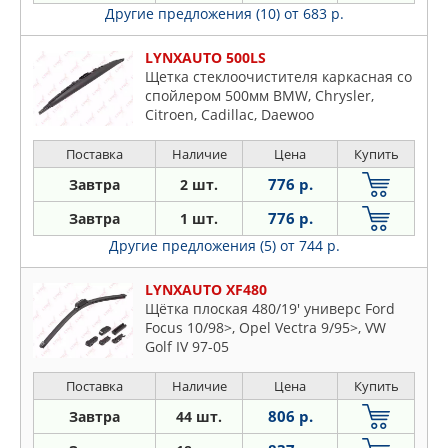
Другие предложения (10)
от 683 р.
LYNXAUTO 500LS
Щетка стеклоочистителя каркасная со
спойлером 500мм BMW, Chrysler,
Citroen, Cadillac, Daewoo
Поставка
Наличие
Цена
Купить
776 р.
Завтра
2 шт.
776 р.
Завтра
1 шт.
Другие предложения (5)
от 744 р.
LYNXAUTO XF480
Щётка плоская 480/19' универс Ford
Focus 10/98>, Opel Vectra 9/95>, VW
Golf IV 97-05
Поставка
Наличие
Цена
Купить
806 р.
Завтра
44 шт.