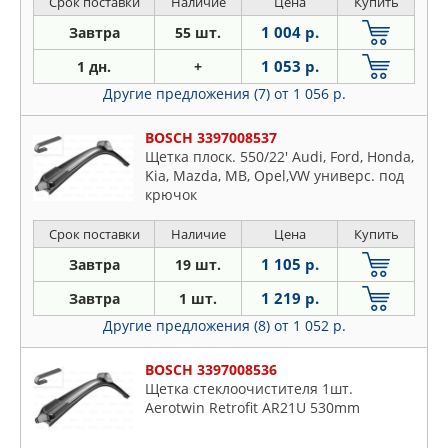
Срок поставки
Наличие
Цена
Купить
1 004 р.
Завтра
55 шт.
1 053 р.
1 дн.
+
Другие предложения (7)
от 1 056 р.
BOSCH 3397008537
Щетка плоск. 550/22' Audi, Ford, Honda,
Kia, Mazda, MB, Opel,VW универс. под
крючок
Срок поставки
Наличие
Цена
Купить
1 105 р.
Завтра
19 шт.
1 219 р.
Завтра
1 шт.
Другие предложения (8)
от 1 052 р.
BOSCH 3397008536
Щетка стеклоочистителя 1шт.
Aerotwin Retrofit AR21U 530mm