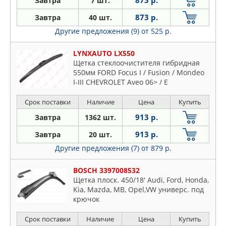
873 р.
Завтра
7 шт.
873 р.
Завтра
40 шт.
Другие предложения (9)
от 525 р.
LYNXAUTO LX550
Щетка стеклоочистителя гибридная
550мм FORD Focus I / Fusion / Mondeo
I-III CHEVROLET Aveo 06> / E
Срок поставки
Наличие
Цена
Купить
913 р.
Завтра
1362 шт.
913 р.
Завтра
20 шт.
Другие предложения (7)
от 879 р.
BOSCH 3397008532
Щетка плоск. 450/18' Audi, Ford, Honda,
Kia, Mazda, MB, Opel,VW универс. под
крючок
Срок поставки
Наличие
Цена
Купить