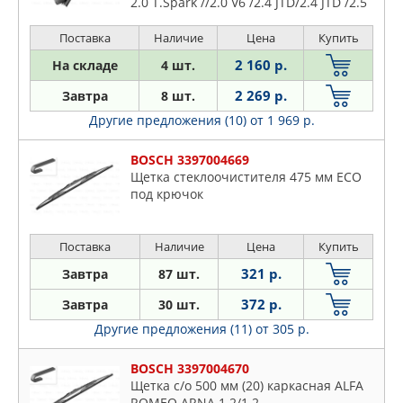
2.0 T.Spark //2.0 V6 /2.4 JTD/2.4 JTD /2.5
V6 24V /3.0 V6 24V /3.0 V6 24V /3.2 V6
24V 98- AUDI
Поставка
Наличие
Цена
Купить
2 160 р.
На складе
4 шт.
2 269 р.
Завтра
8 шт.
Другие предложения (10)
от 1 969 р.
BOSCH 3397004669
Щетка стеклоочистителя 475 мм ECO
под крючок
Поставка
Наличие
Цена
Купить
321 р.
Завтра
87 шт.
372 р.
Завтра
30 шт.
Другие предложения (11)
от 305 р.
BOSCH 3397004670
Щетка с/о 500 мм (20) каркасная ALFA
ROMEO ARNA 1.2/1.2