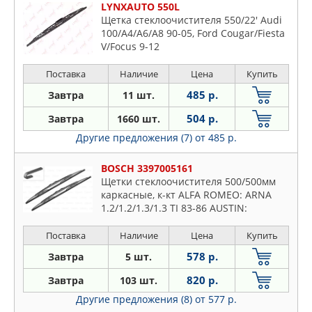
LYNXAUTO 550L
Щетка стеклоочистителя 550/22' Audi
100/A4/A6/A8 90-05, Ford Cougar/Fiesta
V/Focus 9-12
Поставка
Наличие
Цена
Купить
485 р.
Завтра
11 шт.
504 р.
Завтра
1660 шт.
Другие предложения (7)
от 485 р.
BOSCH 3397005161
Щетки стеклоочистителя 500/500мм
каркасные, к-кт ALFA ROMEO: ARNA
1.2/1.2/1.3/1.3 TI 83-86 AUSTIN:
MAESTRO 1.3/1.3 LS/1.6/1.6 MG/1.6
Mayfair HLS/2.0 EFi 83-90, MONTEGO
Поставка
Наличие
Цена
Купить
578 р.
Завтра
5 шт.
820 р.
Завтра
103 шт.
Другие предложения (8)
от 577 р.