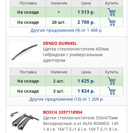
Поставка
Наличие
Цена
Купить
1 513 р.
На складе
+
2 700 р.
На складе
20 шт.
Другие предложения (9)
от 1 408 р.
DENSO DUR045L
Щетка стеклоочистителя 450мм
гибридная с универсальным
адаптером
Поставка
Наличие
Цена
Купить
1 625 р.
На складе
2 шт.
1 824 р.
На складе
3 шт.
Другие предложения (10)
от 1 209 р.
BOSCH 3397118904
Щетки стеклоочистителя 550/475мм
бескаркасные, к-кт ALFA ROMEO: 145
1.4 i.e. 16V T.S./1.6 i.e. 16V T.S./1.8 i.e.