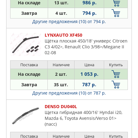
986 р.
На складе
13 шт.
794 р.
Завтра
4 шт.
Другие предложения (10)
от 794 р.
LYNXAUTO XF450
Щётка плоская 450/18' универс Citroen
C3 4/02>, Renault Clio 3/98>/Megane II
02-08
Поставка
Наличие
Цена
Купить
1 053 р.
На складе
2 шт.
787 р.
Завтра
35 шт.
Другие предложения (10)
от 787 р.
DENSO DU040L
Щетка гибридная 400/16' Hyndai i20,
Mazda 6, Toyota Avensis/Verso 01>
(пасс)
Поставка
Наличие
Цена
Купить