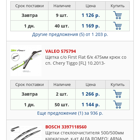
Срок поставки
Наличие
Цена
Купить
1 126 р.
Завтра
9 шт.
1 169 р.
1 дн.
40 шт.
Другие предложения (5)
от 1 203 р.
VALEO 575794
Щетка с/о First Flat б/к 475мм крюк со
сп. Chery Tiggo [FL] 10.2013-
Срок поставки
Наличие
Цена
Купить
1 266 р.
Завтра
2 шт.
1 144 р.
1 дн.
50 шт.
Еще предложение (1)
за 936 р.
BOSCH 3397118560
Щетки стеклоочистителя 500/500мм
каркасные, к-кт ALFA ROMEO: ARNA