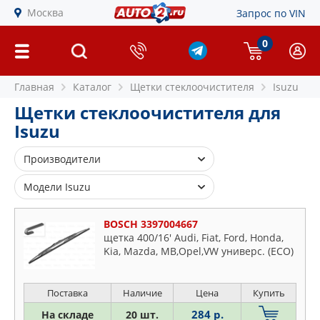
Москва
Запрос по VIN
0
Главная
Каталог
Щетки стеклоочистителя
Isuzu
Щетки стеклоочистителя для
Isuzu
Производители
BOSCH
Модели Isuzu
BSG
Ascender
CHAMPION
BOSCH 3397004667
D-max
щетка 400/16' Audi, Fiat, Ford, Honda,
DENSO
Kia, Mazda, MB,Opel,VW универс. (ECO)
Gemini
HELLA
Impulse
JAPANPARTS
Kb
Поставка
Наличие
Цена
Купить
JAPKO
Midi
284 р.
На складе
20 шт.