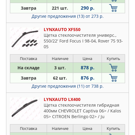
LYNXAUTO
Piazza
290 р.
Завтра
221 шт.
MAPCO
Rodeo
Другие предложения (13)
от 273 р.
STELLOX
Trooper
SWF
LYNXAUTO XF550
TRICO
Щетка стеклоочистителя универс.,
VALEO
550/22' Ford Focus I 98-04, Rover 75 93-
05
WEEN
Поставка
Наличие
Цена
Купить
878 р.
На складе
3 шт.
876 р.
Завтра
62 шт.
Другие предложения (11)
от 738 р.
LYNXAUTO LX400
Щетка стеклоочистителя гибридная
400мм CHEVROLET Captiva 06> / Kalos
05> CITROEN Berlingo 02> / Ju
Поставка
Наличие
Цена
Купить