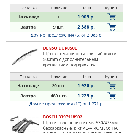
16V/1.8 i.e. 16V T.S./1.9 JTD/1.9 TD/2.0
16V 94-01 BMW:
Поставка
Наличие
Цена
Купить
1 909 р.
На складе
+
2 388 р.
Завтра
9 шт.
Другие предложения (6)
от 2 083 р.
DENSO DUR050L
Щётка стеклоочистителя гибридная
500mm c дополнительным
креплением под крюк 9x4
Поставка
Наличие
Цена
Купить
1 920 р.
На складе
20 шт.
1 229 р.
Завтра
489 шт.
Другие предложения (10)
от 1 271 р.
BOSCH 3397118902
Щетки стеклоочистителя 530/475мм
бескаркасные, к-кт ALFA ROMEO: 166