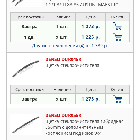
1.2/1.3/ TI 83-86 AUSTIN: MAESTRO
1.3/1.3 LS/1.6/1.6 MG/1.6 Mayfair
HLS/2.0 EFi 83-90, MONTEGO 1.3/1.6 LS
Срок поставки
Наличие
Цена
Купить
1 273 р.
Завтра
1 шт.
1 225 р.
1 дн.
9 шт.
Другие предложения (4)
от 1 339 р.
DENSO DUR045R
Щетка стеклоочистителя
Срок поставки
Наличие
Цена
Купить
1 275 р.
Завтра
9 шт.
DENSO DUR055R
Щётка стеклоочистителя гибридная
550mm c дополнительным
креплением под крюк 9x4