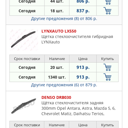
806 р.
Сегодня
44 шт.
837 р.
Сегодня
18 шт.
Другие предложения (8)
от 806 р.
LYNXAUTO LX550
Щетка стеклоочистителя гибридная
LYNXauto
Срок поставки
Наличие
Цена
Купить
913 р.
Сегодня
20 шт.
913 р.
Сегодня
1340 шт.
Другие предложения (6)
от 879 р.
DENSO DRB030
Щётка стеклочистителя задняя
300mm Opel Antara, Astra, Mazda 5, 6,
Chevrolet Matiz, Daihatsu Terios,
Hyundai-, Kia, Suzuki Grand Vitara,
Toyota Auris, Avensis, Land Cruiser,
Срок поставки
Наличие
Цена
Купить