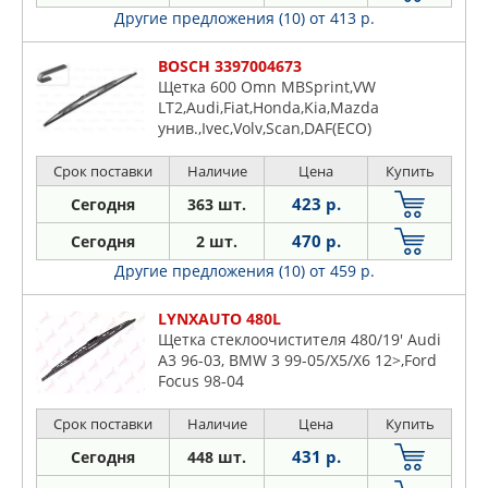
Другие предложения (10)
от 413 р.
BOSCH 3397004673
Щетка 600 Omn MBSprint,VW
LT2,Audi,Fiat,Honda,Kia,Mazda
унив.,Ivec,Volv,Scan,DAF(ECO)
Срок поставки
Наличие
Цена
Купить
423 р.
Сегодня
363 шт.
470 р.
Сегодня
2 шт.
Другие предложения (10)
от 459 р.
LYNXAUTO 480L
Щетка стеклоочистителя 480/19' Audi
A3 96-03, BMW 3 99-05/X5/X6 12>,Ford
Focus 98-04
Срок поставки
Наличие
Цена
Купить
431 р.
Сегодня
448 шт.