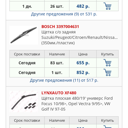
482 р.
1 дн.
26 шт.
Другие предложения (9)
от 531 р.
BOSCH 3397004631
Щетка с/о задняя
Suzuki/Peugeot/Citroen/Renault/Nissan/GM
(350мм./пластик)
Срок поставки
Наличие
Цена
Купить
655 р.
Сегодня
83 шт.
852 р.
Сегодня
1 шт.
Другие предложения (11)
от 517 р.
LYNXAUTO XF480
Щётка плоская 480/19' универс Ford
Focus 10/98>, Opel Vectra 9/95>, VW
Golf IV 97-05
Срок поставки
Наличие
Цена
Купить