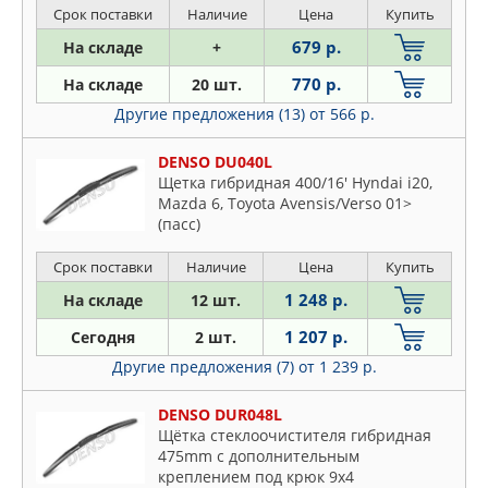
HONDA: CIVIC VI Hatchback
Срок поставки
Наличие
Цена
Купить
679 р.
На складе
+
770 р.
На складе
20 шт.
Другие предложения (13)
от 566 р.
DENSO DU040L
Щетка гибридная 400/16' Hyndai i20,
Mazda 6, Toyota Avensis/Verso 01>
(пасс)
Срок поставки
Наличие
Цена
Купить
1 248 р.
На складе
12 шт.
1 207 р.
Сегодня
2 шт.
Другие предложения (7)
от 1 239 р.
DENSO DUR048L
Щётка стеклоочистителя гибридная
475mm c дополнительным
креплением под крюк 9x4