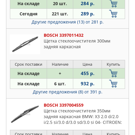
C-crosser
284 р.
На складе
20 шт.
JAPKO
C-elysee
289 р.
Сегодня
221 шт.
LYNXAUTO
C-zero
Другие предложения (13)
от 281 р.
MAPCO
C1
METALCAUCHO
C15
BOSCH 3397011432
MEYLE
Щетка стеклоочистителя 300мм
C2
NWB
задняя каркасная
C25
STELLOX
C3
SWF
Срок поставки
Наличие
Цена
Купить
C35
TRICO
455 р.
На складе
+
C4
TRUCKTEC AUTOMOTIVE
C5
932 р.
На складе
6 шт.
VALEO
C6
Другие предложения (8)
от 391 р.
WEEN
C8
BOSCH 3397004559
Cx
Щетка стеклоочистителя 350мм
Ds3
задняя каркасная BMW: X3 2.0 d/2.0
i/2.5 si/3.0 d/3.0 sd/3.0 si 04- CITROEN:
Ds4
C4 Grand Picasso 1.6 HDi/1.8 i 16V/2.0
Ds5
HDi/2.0 i, C4 Picasso
Срок поставки
Наличие
Цена
Купить