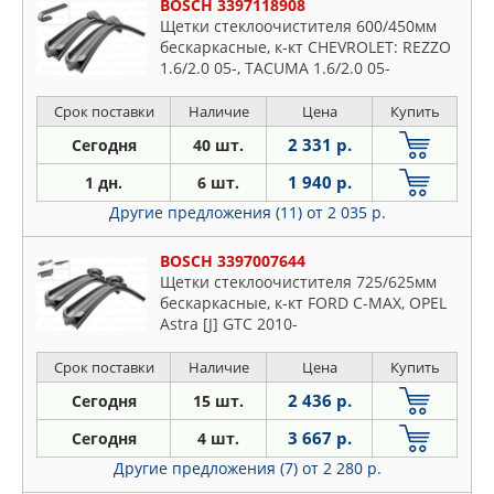
BOSCH 3397118908
Щетки стеклоочистителя 600/450мм
бескаркасные, к-кт CHEVROLET: REZZO
1.6/2.0 05-, TACUMA 1.6/2.0 05-
CITROEN: C2 1.1/1.4/1.4 16V/1.4
HDi/1.6/1.6 HDi/1.6 VTS 03-, C3 1.1 i
Срок поставки
Наличие
Цена
Купить
2 331 р.
Сегодня
40 шт.
1 940 р.
1 дн.
6 шт.
Другие предложения (11)
от 2 035 р.
BOSCH 3397007644
Щетки стеклоочистителя 725/625мм
бескаркасные, к-кт FORD C-MAX, OPEL
Astra [J] GTC 2010-
Срок поставки
Наличие
Цена
Купить
2 436 р.
Сегодня
15 шт.
3 667 р.
Сегодня
4 шт.
Другие предложения (7)
от 2 280 р.