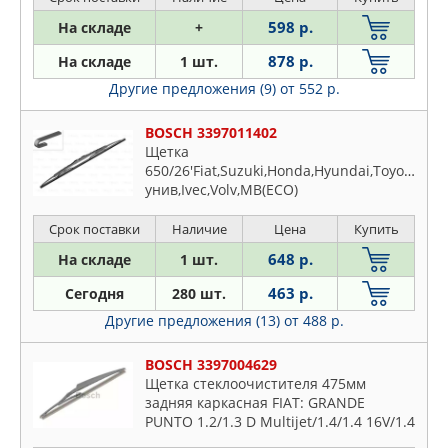
Evasion
598 р.
На складе
+
Gs
878 р.
На складе
1 шт.
Jumper
Другие предложения (9)
от 552 р.
Jumpy
Lna
BOSCH 3397011402
Mehari
Щетка
650/26'Fiat,Suzuki,Honda,Hyundai,Toyota,Mit
Nemo
унив,Ivec,Volv,MB(ECO)
Oltcit
Срок поставки
Наличие
Цена
Купить
Saxo
Spacetourer
648 р.
На складе
1 шт.
Visa
463 р.
Сегодня
280 шт.
Xantia
Другие предложения (13)
от 488 р.
Xm
BOSCH 3397004629
Xsara
Щетка стеклоочистителя 475мм
Zx
задняя каркасная FIAT: GRANDE
PUNTO 1.2/1.3 D Multijet/1.4/1.4 16V/1.4
Abarth/1.4 T-Jet/1.9 D Multijet 05-