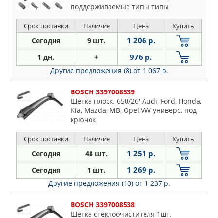
поддерживаемые типы типы
креплений-боковое, клемма-3вида
(16mm+19mm+верхнее
Срок поставки
Наличие
Цена
Купить
крепление),крепление на плоский
1 206 р.
Сегодня
9 шт.
рычаг
976 р.
1 дн.
+
Другие предложения (8)
от 1 067 р.
BOSCH 3397008539
Щетка плоск. 650/26' Audi, Ford, Honda,
Kia, Mazda, MB, Opel,VW универс. под
крючок
Срок поставки
Наличие
Цена
Купить
1 251 р.
Сегодня
48 шт.
1 269 р.
Сегодня
1 шт.
Другие предложения (10)
от 1 237 р.
BOSCH 3397008538
Щетка стеклоочистителя 1шт.