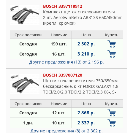
BOSCH 3397118912
Комплект щеток стеклоочистителя
2шт. AerotwinRetro AR813S 650/450mm
(крепл. крючок)
Срок поставки
Наличие
Цена
Купить
2 502 р.
Сегодня
159 шт.
3 210 р.
Сегодня
16 шт.
Другие предложения (13)
от 2 196 р.
BOSCH 3397007120
Щетки стеклоочистителя 750/650мм
бескаркасные, к-кт FORD: GALAXY 1.8
TDCi/2.0/2.0 TDCi/2.2 TDCi/2.3 06-, S-
MAX 1.8 TDCi/2.0/2.0 TDCi/2.2
TDCi/2.3/2.5 ST 06-
Срок поставки
Наличие
Цена
Купить
2 868 р.
Сегодня
12 шт.
2 337 р.
1 дн.
10 шт.
Другие предложения (8)
от 2 362 р.