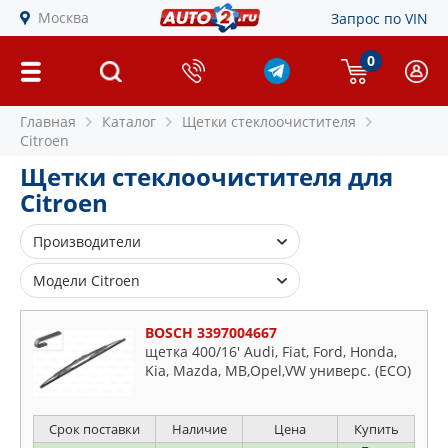
Москва
Запрос по VIN
0
Главная
Каталог
Щетки стеклоочистителя
Citroen
Щетки стеклоочистителя для
Citroen
Производители
ASHIKA
Модели Citroen
BOSCH
2
BSG
BOSCH 3397004667
Acadiane
щетка 400/16' Audi, Fiat, Ford, Honda,
CHAMPION
Kia, Mazda, MB,Opel,VW универс. (ECO)
Ax
DENSO
Berlingo
HELLA
Bx
Срок поставки
Наличие
Цена
Купить
JAPANPARTS