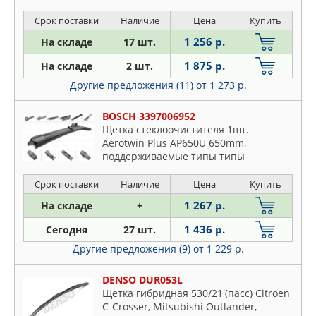
Срок поставки
Наличие
Цена
Купить
1 256 р.
На складе
17 шт.
1 875 р.
На складе
2 шт.
Другие предложения (11)
от 1 273 р.
BOSCH 3397006952
Щетка стеклоочистителя 1шт.
Aerotwin Plus AP650U 650mm,
поддерживаемые типы типы
креплений-боковое, клемма-3вида
(16mm+19mm+верхнее
Срок поставки
Наличие
Цена
Купить
крепление),крепление на плоский
1 267 р.
На складе
+
рычаг
1 436 р.
Сегодня
27 шт.
Другие предложения (9)
от 1 229 р.
DENSO DUR053L
Щетка гибридная 530/21'(пасс) Citroen
C-Crosser, Mitsubishi Outlander,