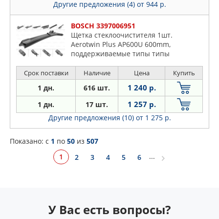
Другие предложения (4)
от 944 р.
BOSCH 3397006951
Щетка стеклоочистителя 1шт.
Aerotwin Plus AP600U 600mm,
поддерживаемые типы типы
креплений-боковое, клемма-3вида
(16mm+19mm+верхнее
Срок поставки
Наличие
Цена
Купить
крепление),крепление на плоский
1 240 р.
1 дн.
616 шт.
рычаг. Подходит на GEELY Atlas 17-
(стор.водит.)
1 257 р.
1 дн.
17 шт.
Другие предложения (10)
от 1 275 р.
Показано: c
1
по
50
из
507
...
1
2
3
4
5
6
У Вас есть вопросы?