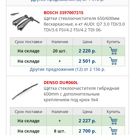
BOSCH 3397007215
Щетки стеклоочистителя 650/600мм
бескаркасные, к-кт AUDI: Q7 3.0 TDI/3.0
TDi/3.6 FSI/4.2 FSI/4.2 TDI 06-
MERCEDES-BENZ: SPRINTER 3,5 c
бортовой платформой 06-
Срок поставки
Наличие
Цена
Купить
2 220 р.
На складе
20 шт.
2 501 р.
На складе
+
Другие предложения (12)
от 2 156 р.
DENSO DUR060L
Щётка стеклоочистителя гибридная
600mm c дополнительным
креплением под крюк 9x4
Срок поставки
Наличие
Цена
Купить
2 227 р.
На складе
+
2 700 р.
На складе
8 шт.