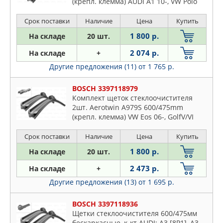
(крепл. клемма) AUDI A1 10-, VW Polo
09-
Срок поставки
Наличие
Цена
Купить
1 800 р.
На складе
20 шт.
2 074 р.
На складе
+
Другие предложения (11)
от 1 765 р.
BOSCH 3397118979
Комплект щеток стеклоочистителя
2шт. Aerotwin A979S 600/475mm
(крепл. клемма) VW Eos 06-, GolfV/VI
03-, 08-, Jetta III 05-10, Passat
05-,10-,Scirocco 08-, SKODA Yeti 09-
Срок поставки
Наличие
Цена
Купить
1 800 р.
На складе
20 шт.
2 473 р.
На складе
+
Другие предложения (13)
от 1 695 р.
BOSCH 3397118936
Щетки стеклоочистителя 600/475мм
бескаркасные, к-кт AUDI: A3 [8P1], A3