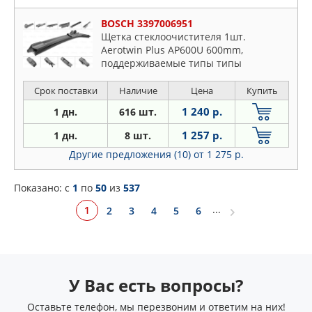
BOSCH 3397006951
Щетка стеклоочистителя 1шт.
Aerotwin Plus AP600U 600mm,
поддерживаемые типы типы
креплений-боковое, клемма-3вида
(16mm+19mm+верхнее
Срок поставки
Наличие
Цена
Купить
крепление),крепление на плоский
1 240 р.
1 дн.
616 шт.
рычаг. Подходит на GEELY Atlas 17-
(стор.водит.)
1 257 р.
1 дн.
8 шт.
Другие предложения (10)
от 1 275 р.
Показано: c
1
по
50
из
537
...
1
2
3
4
5
6
У Вас есть вопросы?
Оставьте телефон, мы перезвоним и ответим на них!