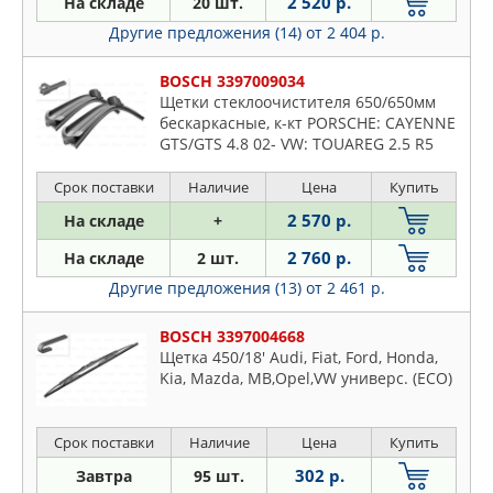
2 520 р.
На складе
20 шт.
Другие предложения (14)
от 2 404 р.
BOSCH 3397009034
Щетки стеклоочистителя 650/650мм
бескаркасные, к-кт PORSCHE: CAYENNE
GTS/GTS 4.8 02- VW: TOUAREG 2.5 R5
TDI/3.0 Tdi 4motion/3.0 V6 TDI/3.6 V6
FSI/4.2 V8 FSI/5.0 R50 TDI
Срок поставки
Наличие
Цена
Купить
2 570 р.
На складе
+
2 760 р.
На складе
2 шт.
Другие предложения (13)
от 2 461 р.
BOSCH 3397004668
Щетка 450/18' Audi, Fiat, Ford, Honda,
Kia, Mazda, MB,Opel,VW универс. (ECO)
Срок поставки
Наличие
Цена
Купить
302 р.
Завтра
95 шт.