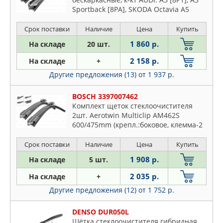
Sportback [8PA], SKODA Octavia A5
[1Z3], Octavia Combi A5 [1Z5], VW Golf V
[1K1], Jetta V [1K2]
Срок поставки
Наличие
Цена
Купить
1 860 р.
На складе
20 шт.
2 158 р.
На складе
+
Другие предложения (13)
от 1 937 р.
BOSCH 3397007462
Комплект щеток стеклоочистителя
2шт. Aerotwin Multiclip AM462S
600/475mm (крепл.:боковое, клемма-2
вар-та)
Срок поставки
Наличие
Цена
Купить
1 908 р.
На складе
5 шт.
2 035 р.
На складе
+
Другие предложения (12)
от 1 752 р.
DENSO DUR050L
Щётка стеклоочистителя гибридная