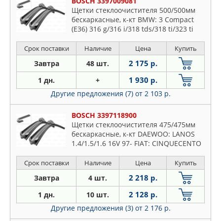
BOSCH 3397009081
Щетки стеклоочистителя 500/500мм
бескаркасные, к-кт BMW: 3 Compact
(E36) 316 g/316 i/318 tds/318 ti/323 ti
94-00 , Z3 1.8/1.9/2.0/2.2/2.8/3.0/M 3.2
95-03 , Z3 купе 97-03
Срок поставки
Наличие
Цена
Купить
2 175 р.
Завтра
48 шт.
1 930 р.
1 дн.
+
Другие предложения (7)
от 2 103 р.
BOSCH 3397118900
Щетки стеклоочистителя 475/475мм
бескаркасные, к-кт DAEWOO: LANOS
1.4/1.5/1.6 16V 97- FIAT: CINQUECENTO
0.7 /0.7 i /0.9 /0.9 i.e. /0.9 i.e. S /1.1
Sporting 91-99,
Срок поставки
Наличие
Цена
Купить
2 218 р.
Завтра
4 шт.
2 128 р.
1 дн.
10 шт.
Другие предложения (3)
от 2 176 р.