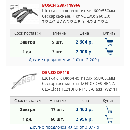
BOSCH 3397118966
Щетки стеклоочистителя 600/530мм
бескаркасные, к-кт VOLVO: S60 2.0
T/2.4/2.4 AWD/2.4 Bifuel/2.4 D/2.4
D5/2.4 T/2.4 T AWD/2.4 T5/2.5 T/2.5 T
AWD/R 2,5 T/R 2,5 T AWD 00-, S80
Срок поставки
Наличие
Цена
Купить
2 604 р.
Завтра
5 шт.
2 008 р.
1 дн.
2 шт.
Другие предложения (10)
от 2 209 р.
DENSO DF115
Щетки стеклоочистителя 650/650мм
бескаркасные, к-кт MERCEDES-BENZ:
CLS-Class [С219] 04-11, E-Class [W211]
02-09, E-Class T-Model [S211] 03-09, VW
Touareg [GP, 7L6] 06-10
Срок поставки
Наличие
Цена
Купить
3 463 р.
Завтра
17 шт.
2 956 р.
1 дн.
50 шт.
Другие предложения (3)
от 3 377 р.