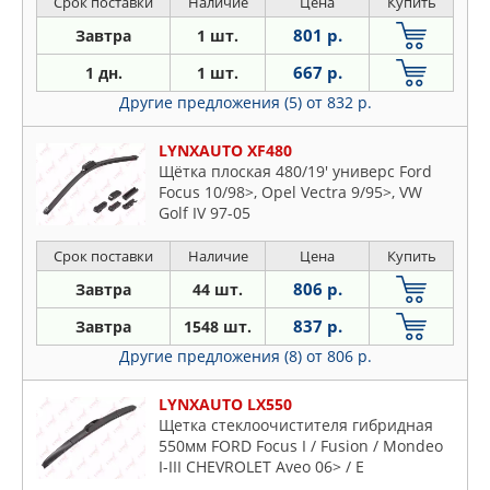
Срок поставки
Наличие
Цена
Купить
801 р.
Завтра
1 шт.
667 р.
1 дн.
1 шт.
Другие предложения (5)
от 832 р.
LYNXAUTO XF480
Щётка плоская 480/19' универс Ford
Focus 10/98>, Opel Vectra 9/95>, VW
Golf IV 97-05
Срок поставки
Наличие
Цена
Купить
806 р.
Завтра
44 шт.
837 р.
Завтра
1548 шт.
Другие предложения (8)
от 806 р.
LYNXAUTO LX550
Щетка стеклоочистителя гибридная
550мм FORD Focus I / Fusion / Mondeo
I-III CHEVROLET Aveo 06> / E