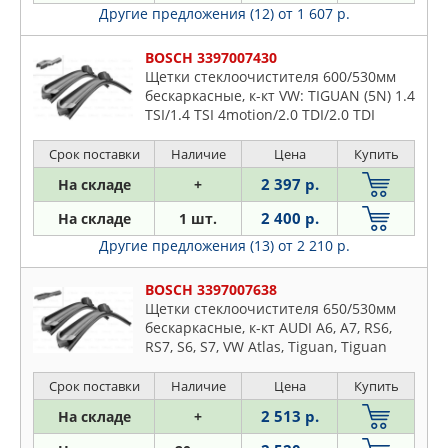
Другие предложения (12)
от 1 607 р.
BOSCH 3397007430
Щетки стеклоочистителя 600/530мм
бескаркасные, к-кт VW: TIGUAN (5N) 1.4
TSI/1.4 TSI 4motion/2.0 TDI/2.0 TDI
4motion/2.0 TFSI 4motion 07-
Срок поставки
Наличие
Цена
Купить
2 397 р.
На складе
+
2 400 р.
На складе
1 шт.
Другие предложения (13)
от 2 210 р.
BOSCH 3397007638
Щетки стеклоочистителя 650/530мм
бескаркасные, к-кт AUDI A6, A7, RS6,
RS7, S6, S7, VW Atlas, Tiguan, Tiguan
Allspace, Touareg, LAND ROVER Range
Rover Evoque, PORSCHE Cayenne
Срок поставки
Наличие
Цена
Купить
2 513 р.
На складе
+