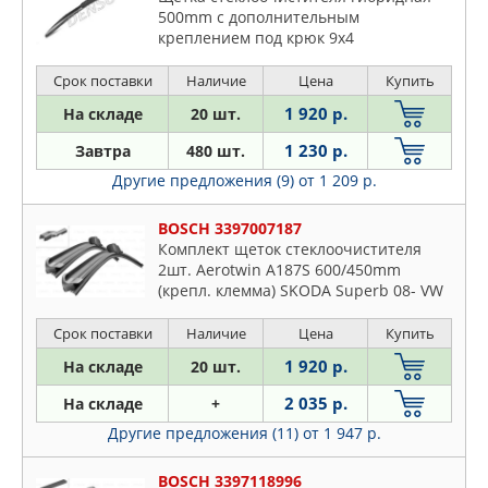
500mm c дополнительным
креплением под крюк 9x4
Срок поставки
Наличие
Цена
Купить
1 920 р.
На складе
20 шт.
1 230 р.
Завтра
480 шт.
Другие предложения (9)
от 1 209 р.
BOSCH 3397007187
Комплект щеток стеклоочистителя
2шт. Aerotwin A187S 600/450mm
(крепл. клемма) SKODA Superb 08- VW
Caddy III 04- VW Touran 03- FIAT Bravo
II 06- HYUNDAI i30 08- KIA Ceed 06-
Срок поставки
Наличие
Цена
Купить
LANCIA Delta 08-
1 920 р.
На складе
20 шт.
2 035 р.
На складе
+
Другие предложения (11)
от 1 947 р.
BOSCH 3397118996