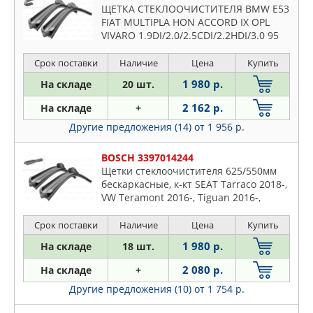
ЩЕТКА СТЕКЛООЧИСТИТЕЛЯ BMW E53
FIAT MULTIPLA HON ACCORD IX OPL
VIVARO 1.9DI/2.0/2.5CDI/2.2HDI/3.0 95
Срок поставки
Наличие
Цена
Купить
1 980 р.
На складе
20 шт.
2 162 р.
На складе
+
Другие предложения (14)
от 1 956 р.
BOSCH 3397014244
Щетки стеклоочистителя 625/550мм
бескаркасные, к-кт SEAT Tarraco 2018-,
VW Teramont 2016-, Tiguan 2016-,
ZEEKR 001 2022-
Срок поставки
Наличие
Цена
Купить
1 980 р.
На складе
18 шт.
2 080 р.
На складе
+
Другие предложения (10)
от 1 754 р.