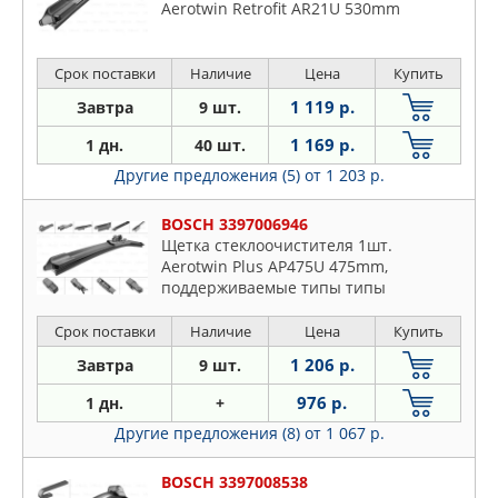
Aerotwin Retrofit AR21U 530mm
Срок поставки
Наличие
Цена
Купить
1 119 р.
Завтра
9 шт.
1 169 р.
1 дн.
40 шт.
Другие предложения (5)
от 1 203 р.
BOSCH 3397006946
Щетка стеклоочистителя 1шт.
Aerotwin Plus AP475U 475mm,
поддерживаемые типы типы
креплений-боковое, клемма-3вида
(16mm+19mm+верхнее
Срок поставки
Наличие
Цена
Купить
крепление),крепление на плоский
1 206 р.
Завтра
9 шт.
рычаг
976 р.
1 дн.
+
Другие предложения (8)
от 1 067 р.
BOSCH 3397008538