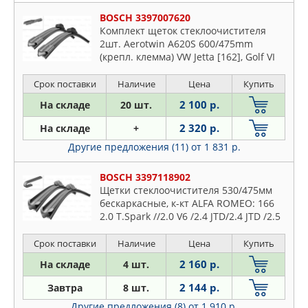
BOSCH 3397007620
Комплект щеток стеклоочистителя
2шт. Aerotwin A620S 600/475mm
(крепл. клемма) VW Jetta [162], Golf VI
Cabrio
Срок поставки
Наличие
Цена
Купить
2 100 р.
На складе
20 шт.
2 320 р.
На складе
+
Другие предложения (11)
от 1 831 р.
BOSCH 3397118902
Щетки стеклоочистителя 530/475мм
бескаркасные, к-кт ALFA ROMEO: 166
2.0 T.Spark //2.0 V6 /2.4 JTD/2.4 JTD /2.5
V6 24V /3.0 V6 24V /3.0 V6 24V /3.2 V6
24V 98- AUDI
Срок поставки
Наличие
Цена
Купить
2 160 р.
На складе
4 шт.
2 144 р.
Завтра
8 шт.
Другие предложения (8)
от 1 910 р.