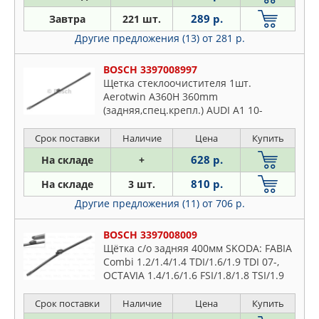
JAPKO
Crafter
289 р.
Завтра
221 шт.
LYNXAUTO
Eos
Другие предложения (13)
от 281 р.
MAPCO
Fox
METALCAUCHO
Gol
BOSCH 3397008997
MEYLE
Щетка стеклоочистителя 1шт.
Golf
STELLOX
Aerotwin A360H 360mm
Jetta
(задняя,спец.крепл.) AUDI A1 10-
SWF
PORSCHE Cayenne 10- VW Touareg 10-
Kaefer
TRICO
Срок поставки
Наличие
Цена
Купить
Load
TRUCKTEC AUTOMOTIVE
628 р.
На складе
+
Lt
VALEO
Lupo
810 р.
На складе
3 шт.
WEEN
Multivan
Другие предложения (11)
от 706 р.
Parati
BOSCH 3397008009
Passat
Щётка с/о задняя 400мм SKODA: FABIA
Phaeton
Combi 1.2/1.4/1.4 TDI/1.6/1.9 TDI 07-,
OCTAVIA 1.4/1.6/1.6 FSI/1.8/1.8 TSI/1.9
Polo
TDI/2.0 FSI/2.0 FSi/2.0 TDI 04-, OCTAVIA
Santana
Combi 1.4/1.
Срок поставки
Наличие
Цена
Купить
Saveiro