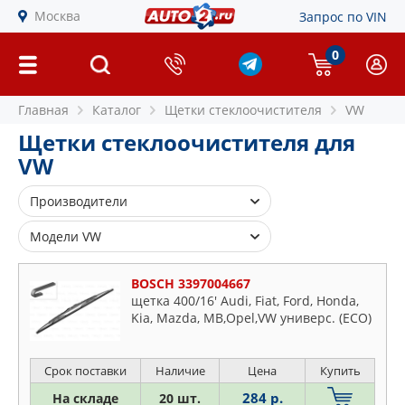
Москва
Запрос по VIN
0
Главная
Каталог
Щетки стеклоочистителя
VW
Щетки стеклоочистителя для
VW
Производители
ASHIKA
Модели VW
BOSCH
Amarok
BSG
BOSCH 3397004667
Arteon
щетка 400/16' Audi, Fiat, Ford, Honda,
CHAMPION
Kia, Mazda, MB,Opel,VW универс. (ECO)
Beetle
DENSO
Bora
HELLA
Caddy
Срок поставки
Наличие
Цена
Купить
JAPANPARTS
Corrado
284 р.
На складе
20 шт.