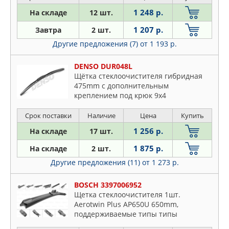
1 248 р.
На складе
12 шт.
1 207 р.
Завтра
2 шт.
Другие предложения (7)
от 1 193 р.
DENSO DUR048L
Щётка стеклоочистителя гибридная
475mm c дополнительным
креплением под крюк 9x4
Срок поставки
Наличие
Цена
Купить
1 256 р.
На складе
17 шт.
1 875 р.
На складе
2 шт.
Другие предложения (11)
от 1 273 р.
BOSCH 3397006952
Щетка стеклоочистителя 1шт.
Aerotwin Plus AP650U 650mm,
поддерживаемые типы типы
креплений-боковое, клемма-3вида