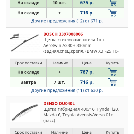
675 р.
На складе
10 шт.
Scirocco
716 р.
На складе
+
Sharan
Другие предложения (12)
от 671 р.
Taro
Tiguan
BOSCH 3397008006
Touareg
Щетка стеклоочистителя 1шт.
Aerotwin A330H 330mm
Touran
(задняя,спец.крепл.) BMW X3 F25 10-
Transporter
VW Golf V 03- GolfPlus 05- Golf V/VI
Variant 07-,09- Polo 01- Tiguan 07-
Срок поставки
Наличие
Цена
Купить
Up
Touareg 03-10 SKODA Fabia/Roomster
Vento
787 р.
На складе
+
06- SEAT Altea 04- ExeoST 09-
Voyage
716 р.
Завтра
7 шт.
Другие предложения (11)
от 630 р.
DENSO DU040L
Щетка гибридная 400/16' Hyndai i20,
Mazda 6, Toyota Avensis/Verso 01>
(пасс)
Срок поставки
Наличие
Цена
Купить