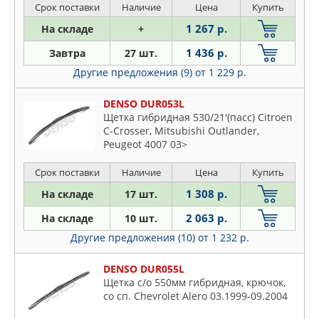
(16mm+19mm+верхнее
Срок поставки
Наличие
Цена
Купить
крепление),крепление на плоский
1 267 р.
На складе
+
рычаг
1 436 р.
Завтра
27 шт.
Другие предложения (9)
от 1 229 р.
DENSO DUR053L
Щетка гибридная 530/21'(пасс) Citroen
C-Crosser, Mitsubishi Outlander,
Peugeot 4007 03>
Срок поставки
Наличие
Цена
Купить
1 308 р.
На складе
17 шт.
2 063 р.
На складе
10 шт.
Другие предложения (10)
от 1 232 р.
DENSO DUR055L
Щетка с/о 550мм гибридная, крючок,
со сп. Chevrolet Alero 03.1999-09.2004