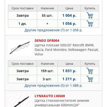
Срок поставки
Наличие
Цена
Купить
1 004 р.
Завтра
55 шт.
1 056 р.
1 дн.
+
Другие предложения (7)
от 1 058 р.
DENSO DFR004
Щетка плоская 500/20' Retrofit BMW,
Dacia, Ford Mondeo, Volkswagen Passat,
Volvo
Срок поставки
Наличие
Цена
Купить
1 031 р.
Завтра
159 шт.
1 211 р.
Завтра
3 шт.
Другие предложения (5)
от 1 088 р.
LYNXAUTO LW600
Щетка стеклоочистителя зимняя
универсальная 600mm/24''