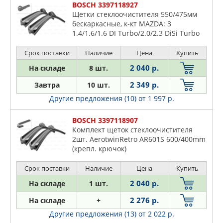
BOSCH 3397118927
Щетки стеклоочистителя 550/475мм
бескаркасные, к-кт MAZDA: 3
1.4/1.6/1.6 DI Turbo/2.0/2.3 DiSi Turbo
MPS/2.3 MPS 03-, 3 седан 1.6/1.6 DI
Turbo/2.0 03- VW: BORA
Срок поставки
Наличие
Цена
Купить
2 040 р.
На складе
8 шт.
2 349 р.
Завтра
10 шт.
Другие предложения (10)
от 1 997 р.
BOSCH 3397118907
Комплект щеток стеклоочистителя
2шт. AerotwinRetro AR601S 600/400mm
(крепл. крючок)
Срок поставки
Наличие
Цена
Купить
2 040 р.
На складе
1 шт.
2 276 р.
На складе
+
Другие предложения (13)
от 2 022 р.