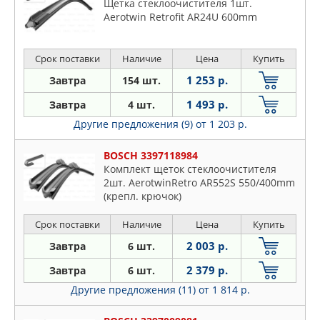
Щетка стеклоочистителя 1шт.
Aerotwin Retrofit AR24U 600mm
Срок поставки
Наличие
Цена
Купить
1 253 р.
Завтра
154 шт.
1 493 р.
Завтра
4 шт.
Другие предложения (9)
от 1 203 р.
BOSCH 3397118984
Комплект щеток стеклоочистителя
2шт. AerotwinRetro AR552S 550/400mm
(крепл. крючок)
Срок поставки
Наличие
Цена
Купить
2 003 р.
Завтра
6 шт.
2 379 р.
Завтра
6 шт.
Другие предложения (11)
от 1 814 р.