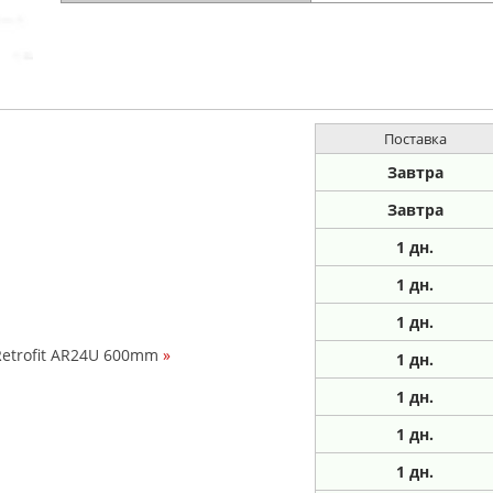
Поставка
Завтра
Завтра
1
дн.
1
дн.
1
дн.
Retrofit AR24U 600mm
»
1
дн.
1
дн.
1
дн.
1
дн.