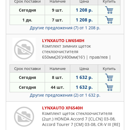
Срок поставки
Наличие
Цена
Купить
1 208 р.
Сегодня
9 шт.
1 208 р.
1 дн.
7 шт.
Другие предложения (7)
от 1 208 р.
LYNXAUTO LW6540H
Комплект зимних щеток
стеклоочистителя
650мм(26')/400мм(16') | прав/лев |
Срок поставки
Наличие
Цена
Купить
1 632 р.
Сегодня
8 шт.
1 632 р.
Сегодня
44 шт.
Другие предложения (2)
от 1 632 р.
LYNXAUTO XF6540H
Комплект щеток стеклоочистителя
(2шт.) HONDA Accord 7 [CL,CN] 03-08,
Accord Tourer 7 [CM] 03-08, CR-V III [RE]
07-12, CR-V IV [RM] 12-16, MAZDA 3