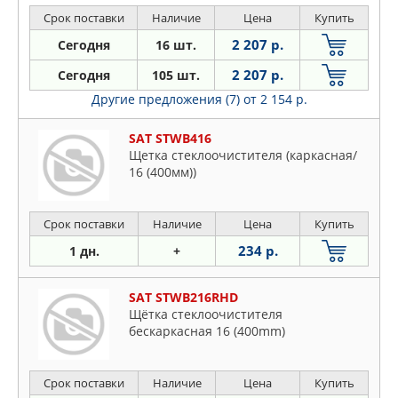
Hatchback [BP] 19>, 3 Sedan 19>, 5 [CR]
Срок поставки
Наличие
Цена
Купить
05-10, 5 [CW] 10>
2 207 р.
Сегодня
16 шт.
2 207 р.
Сегодня
105 шт.
Другие предложения (7)
от 2 154 р.
SAT STWB416
Щетка стеклоочистителя (каркасная/
16 (400мм))
Срок поставки
Наличие
Цена
Купить
234 р.
1 дн.
+
SAT STWB216RHD
Щётка стеклоочистителя
бескаркасная 16 (400mm)
Срок поставки
Наличие
Цена
Купить