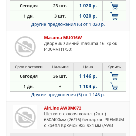
1 020 р.
Сегодня
23 шт.
1 020 р.
1 дн.
3 шт.
Другие предложения (6)
от 1 020 р.
Masuma MU016W
Дворник зимний masuma 16, крюк
(400мм) (1/50)
Срок поставки
Наличие
Цена
Купить
1 146 р.
Сегодня
36 шт.
1 104 р.
1 дн.
+
Другие предложения (5)
от 1 146 р.
AirLine AWBM072
Щетки стеклооч компл. (2шт.)
650/400мм (26/16) бескаркас PREMIUM
с крепл Крючок 9x3 9x4 мм (AWB