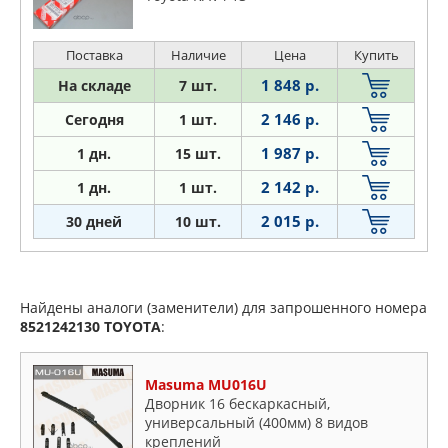
Поставка
Наличие
Цена
Купить
1 848 р.
На складе
7 шт.
2 146 р.
Сегодня
1 шт.
1 987 р.
1
дн.
15 шт.
2 142 р.
1
дн.
1 шт.
2 015 р.
30 дней
10 шт.
Найдены аналоги (заменители) для запрошенного номера
8521242130
TOYOTA
:
Masuma MU016U
Дворник 16 бескаркасный,
универсальный (400мм) 8 видов
креплений