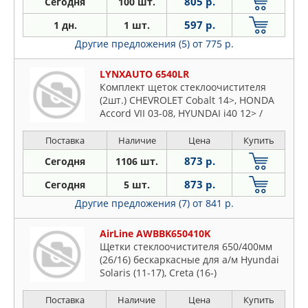
805 р.
Сегодня
100 шт.
597 р.
1 дн.
1 шт.
Другие предложения (5)
от 775 р.
LYNXAUTO 6540LR
Комплект щеток стеклоочистителя
(2шт.) CHEVROLET Cobalt 14>, HONDA
Accord VII 03-08, HYUNDAI i40 12> /
Solaris 10> / Tucson(TLE) 15>, INFINITI G
07>, KIA Carens III 09> / Rio III 11> /
Поставка
Наличие
Цена
Купить
Sorento(UM) 15> / Sportage(QL) 15>,
873 р.
Сегодня
1106 шт.
MAZDA 5(CR/CW) 05> / CX-7 07> /
873 р.
Сегодня
5 шт.
Другие предложения (7)
от 841 р.
AirLine AWBBK650410K
Щетки стеклоочистителя 650/400мм
(26/16) бескаркасные для а/м Hyundai
Solaris (11-17), Creta (16-)
Поставка
Наличие
Цена
Купить