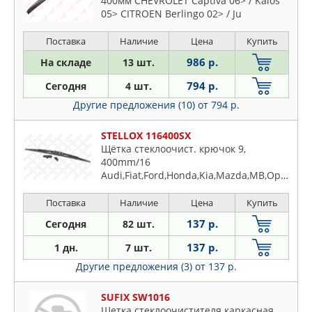
400мм CHEVROLET Captiva 06> / Kalos
05> CITROEN Berlingo 02> / Ju
Поставка
Наличие
Цена
Купить
986 р.
На складе
13 шт.
794 р.
Сегодня
4 шт.
Другие предложения (10)
от 794 р.
STELLOX 116400SX
Щётка стеклоочист. крючок 9,
400mm/16
Audi,Fiat,Ford,Honda,Kia,Mazda,MB,Opel,VW
Поставка
Наличие
Цена
Купить
137 р.
Сегодня
82 шт.
137 р.
1 дн.
7 шт.
Другие предложения (3)
от 137 р.
SUFIX SW1016
Щетка стеклоочистителя каркасная,