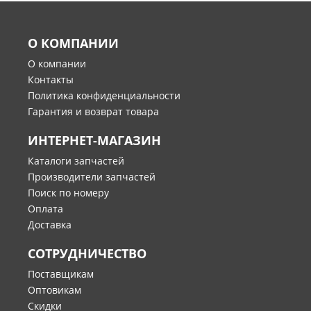
Porsche
Renault
О КОМПАНИИ
Seat
О компании
Skoda
Контакты
Ssangyong
Политика конфиденциальности
Subaru
Гарантия и возврат товара
Suzuki
ИНТЕРНЕТ-МАГАЗИН
Toyota
VW
Каталоги запчастей
Производители запчастей
Volvo
Поиск по номеру
Оплата
Доставка
СОТРУДНИЧЕСТВО
Поставщикам
Оптовикам
Скидки