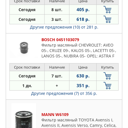
Срок поставки
Наличие
Цена
Купить
405 р.
Сегодня
8 шт.
618 р.
Сегодня
3 шт.
Другие предложения (10)
от 281 р.
BOSCH 0451103079
Фильтр масляный CHEVROLET: AVEO
05-, CRUZE 09-, KALOS 05-, LACETTI 05-,
LANOS 05-, NUBIRA 05- OPEL: ASTRA F
91-, ASTRA G 98-, CORSA A 82-, CORSA B
93-, OMEGA B 94-
Срок поставки
Наличие
Цена
Купить
630 р.
Сегодня
7 шт.
351 р.
1 дн.
+
Другие предложения (7)
от 356 р.
MANN W6109
Фильтр масляный TOYOTA Avensis I,
Avensis II, Avensis Verso, Camry, Celica,