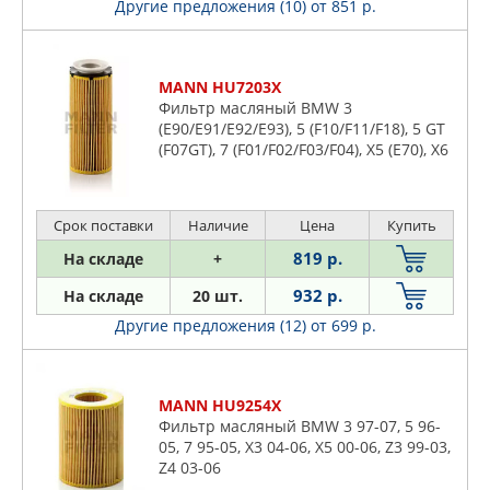
Другие предложения (10)
от 851 р.
SSANGYONG
STELLOX
SUBARU
MANN HU7203X
Фильтр масляный BMW 3
SUFIX
(E90/E91/E92/E93), 5 (F10/F11/F18), 5 GT
SUZUKI
(F07GT), 7 (F01/F02/F03/F04), X5 (E70), X6
(E71)
TATSUMI
TECNECO
Срок поставки
Наличие
Цена
Купить
TOTACHI
819 р.
На складе
+
TOYOTA
TRIALLI
932 р.
На складе
20 шт.
TRUCKTEC AUTOMOTIVE
Другие предложения (12)
от 699 р.
TSN
UAZ
MANN HU9254X
UFI
Фильтр масляный BMW 3 97-07, 5 96-
VAG
05, 7 95-05, X3 04-06, X5 00-06, Z3 99-03,
Z4 03-06
VALEO