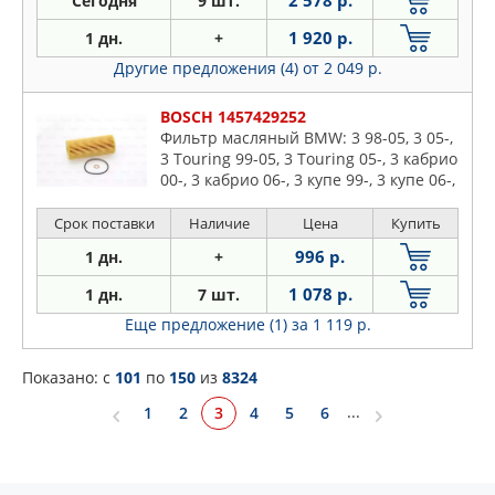
Сегодня
9 шт.
1 920 р.
1 дн.
+
Другие предложения (4)
от 2 049 р.
BOSCH 1457429252
Фильтр масляный BMW: 3 98-05, 3 05-,
3 Touring 99-05, 3 Touring 05-, 3 кабрио
00-, 3 кабрио 06-, 3 купе 99-, 3 купе 06-,
5 03-, 5 Touring 04-, 6 04-, 6 кабрио 04
Срок поставки
Наличие
Цена
Купить
996 р.
1 дн.
+
1 078 р.
1 дн.
7 шт.
Еще предложение (1)
за 1 119 р.
Показано: c
101
по
150
из
8324
...
3
1
2
4
5
6