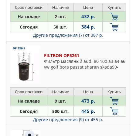
CLASS 00-, C-CLASS T-Model 01-, C-
HYUNDAI-KIA
CLASS купе 01-, C-CLASS ун
Срок поставки
Наличие
Цена
Купить
ISUZU
432 р.
На складе
2 шт.
IVECO
384 р.
Сегодня
50 шт.
JAGUAR
Другие предложения (7)
от 387 р.
JAPANPARTS
JAPKO
JP GROUP
FILTRON OP5261
JS ASAKASHI
Фильтр масляный audi 80 100 a3 a4 a6
vw golf bora passat sharan skoda90-
KIA
KNECHT
KOLBENSCHMIDT
Срок поставки
Наличие
Цена
Купить
KORMAX
473 р.
KORTEX
На складе
9 шт.
KRAFT
445 р.
Сегодня
500 шт.
KRAUF
Другие предложения (9)
от 455 р.
LAND ROVER
LIVCAR