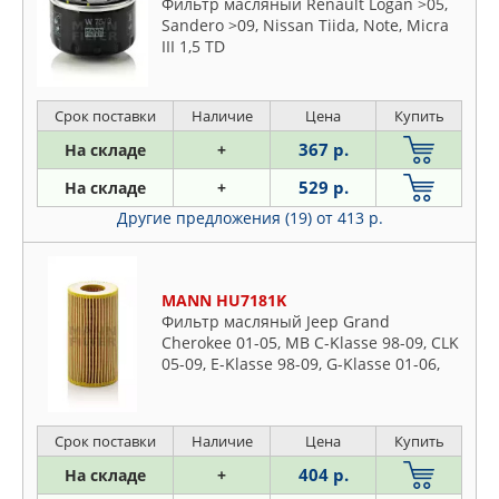
Фильтр масляный Renault Logan >05,
CLEAN FILTERS
Sandero >09, Nissan Tiida, Note, Micra
Lexus
COMLINE
III 1,5 TD
Lincoln
CWORKS
Mazda
DAEWOO
Срок поставки
Наличие
Цена
Купить
Mercedes
DAF
Mitsubishi
367 р.
На складе
+
DENCKERMAN
Nissan
529 р.
На складе
+
DOMINANT
Opel
Другие предложения (19)
от 413 р.
DOUBLE FORCE
Peugeot
EKOFIL
Plymouth
ELRING
Pontiac
MANN HU7181K
EUROREPAR
Фильтр масляный Jeep Grand
Porsche
Cherokee 01-05, MB C-Klasse 98-09, CLK
FEBI
Proton
05-09, E-Klasse 98-09, G-Klasse 01-06,
FIAT
M-Klasse 99-05, Sprinter I, II >00, V-
Renault
FIL FILTER
Klasse 99-03, Viano >03, Vito I,II >03 2,0-
Rover
4,0 TD
FILTRON
Срок поставки
Наличие
Цена
Купить
Saab
FINWHALE
404 р.
На складе
+
Seat
FLEETGUARD