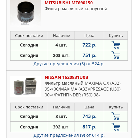
MITSUBISHI MZ690150
Фильтр масляный корпусной
Срок поставки
Наличие
Цена
Купить
722 р.
Сегодня
4 шт.
751 р.
Сегодня
203 шт.
Другие предложения (5)
от 524 р.
NISSAN 1520831U0B
Фильтр масляный MAXIMA QX (A32)
95->00/MAXIMA (A33)/PRESAGE (U30)
00->/PATHFINDER (R50) 98-
>00/PATHFINDER (R51)05->
Срок поставки
Наличие
Цена
Купить
743 р.
Сегодня
8 шт.
817 р.
Сегодня
392 шт.
Другие предложения (9)
от 614 р.