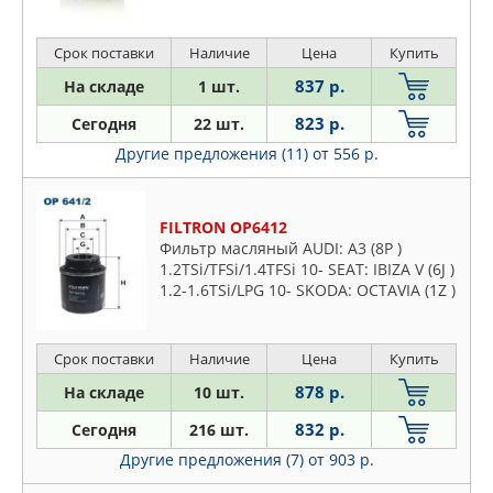
VALEO PHC
VIC
Срок поставки
Наличие
Цена
Купить
VIKA
837 р.
На складе
1 шт.
VOLVO
823 р.
Сегодня
22 шт.
WEEN
Другие предложения (11)
от 556 р.
WINKOD
YUIL
ZEKKERT
FILTRON OP6412
ZENTPARTS
Фильтр масляный AUDI: A3 (8P )
1.2TSi/TFSi/1.4TFSi 10- SEAT: IBIZA V (6J )
ZIKMAR
1.2-1.6TSi/LPG 10- SKODA: OCTAVIA (1Z )
ZOMMER
1.2TSi/1.4TSi 10-, RAPID (NH ) 1.2-
1.6i/TSi 12-
ЛАДА
Срок поставки
Наличие
Цена
Купить
878 р.
На складе
10 шт.
832 р.
Сегодня
216 шт.
Другие предложения (7)
от 903 р.