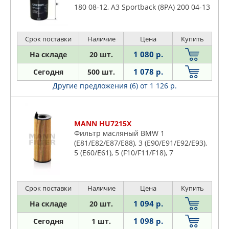
180 08-12, A3 Sportback (8PA) 200 04-13
200 04-13 180 06-13 180 08-13, A3
Кабриолет (8P7) 180
Срок поставки
Наличие
Цена
Купить
1 080 р.
На складе
20 шт.
1 078 р.
Сегодня
500 шт.
Другие предложения (6)
от 1 126 р.
MANN HU7215X
Фильтр масляный BMW 1
(E81/E82/E87/E88), 3 (E90/E91/E92/E93),
5 (E60/E61), 5 (F10/F11/F18), 7
(F01/F02/F03/F04), X1 (E84), X3 (E83),
BMW ALPINA B. BOVENSIEPEN D3
(E90/91/92)
Срок поставки
Наличие
Цена
Купить
1 094 р.
На складе
20 шт.
1 098 р.
Сегодня
1 шт.