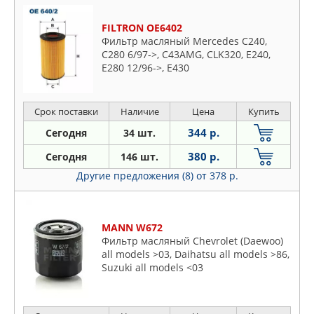
FILTRON OE6402
Фильтр масляный Mercedes C240,
C280 6/97->, C43AMG, CLK320, E240,
E280 12/96->, E430
Срок поставки
Наличие
Цена
Купить
344 р.
Сегодня
34 шт.
380 р.
Сегодня
146 шт.
Другие предложения (8)
от 378 р.
MANN W672
Фильтр масляный Chevrolet (Daewoo)
all models >03, Daihatsu all models >86,
Suzuki all models <03