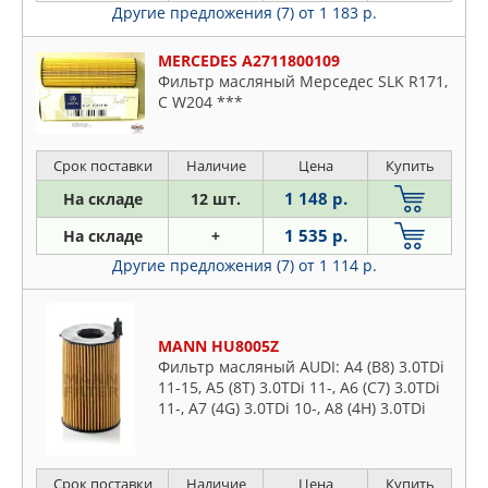
Другие предложения (7)
от 1 183 р.
MERCEDES A2711800109
Фильтр масляный Мерседес SLK R171,
C W204 ***
Срок поставки
Наличие
Цена
Купить
1 148 р.
На складе
12 шт.
1 535 р.
На складе
+
Другие предложения (7)
от 1 114 р.
MANN HU8005Z
Фильтр масляный AUDI: A4 (B8) 3.0TDi
11-15, A5 (8T) 3.0TDi 11-, A6 (C7) 3.0TDi
11-, A7 (4G) 3.0TDi 10-, A8 (4H) 3.0TDi
10-, Q5 (8R) 3.0TDi 12-, Q7 (4L) 3.0TDi
10-
Срок поставки
Наличие
Цена
Купить