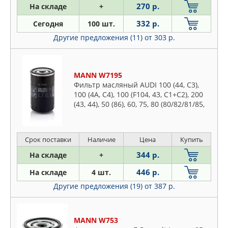
ASHIKA
270 р.
На складе
+
Citroen
AUGER
Daewoo
332 р.
Сегодня
100 шт.
AUTOMEGA
Daihatsu
Другие предложения (11)
от 303 р.
AVANTECH
Dodge
AZUMI
Fiat
BIG FILTER
MANN W7195
Ford
BLUE PRINT
Фильтр масляный AUDI 100 (44, C3),
Honda
100 (4A, C4), 100 (F104, 43, C1+C2), 200
BM MOTORSPORT
Hummer
(43, 44), 50 (86), 60, 75, 80 (80/82/81/85,
BMW
B1+B2), 80 (89/8C, B3+B4), 90 (81/85, B2),
Hyundai
90
BORSEHUNG
Infiniti
BOSCH
Срок поставки
Наличие
Цена
Купить
Isuzu
BRONCO
344 р.
На складе
+
Iveco
BSG
446 р.
Jaguar
На складе
4 шт.
CARBERRY
Jeep
Другие предложения (19)
от 387 р.
CARVILLE RACING
KIA
CHAMPION
Lancia
MANN W753
CHRYSLER
Land Rover