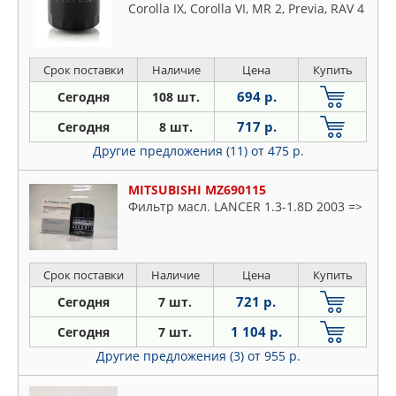
Corolla IX, Corolla VI, MR 2, Previa, RAV 4
I, RAV 4 II, GEELY ATLAS, EMGRAND X7
2.4
Срок поставки
Наличие
Цена
Купить
694 р.
Сегодня
108 шт.
717 р.
Сегодня
8 шт.
Другие предложения (11)
от 475 р.
MITSUBISHI MZ690115
Фильтр масл. LANCER 1.3-1.8D 2003 =>
Срок поставки
Наличие
Цена
Купить
721 р.
Сегодня
7 шт.
1 104 р.
Сегодня
7 шт.
Другие предложения (3)
от 955 р.