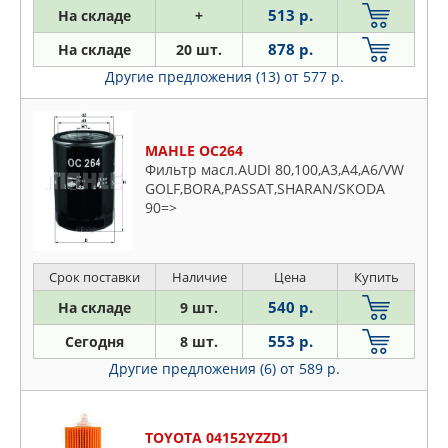
MEYLE
513 р.
На складе
+
MFILTER
878 р.
На складе
20 шт.
MILES
Другие предложения (13)
от 577 р.
MITSUBISHI
MOTORCRAFT
NAC
MAHLE OC264
NAKAMOTO
Фильтр масл.AUDI 80,100,A3,A4,A6/VW
GOLF,BORA,PASSAT,SHARAN/SKODA
NAKAYAMA
90=>
NEVSKY FILTER
NIPPARTS
NISSAN
Срок поставки
Наличие
Цена
Купить
NORDFIL
540 р.
На складе
9 шт.
NSP
553 р.
Сегодня
8 шт.
NTY
Другие предложения (6)
от 589 р.
ONNURI
OPEL
OSSCA
TOYOTA 04152YZZD1