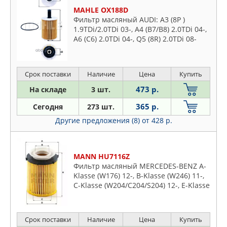
LONGHO
MAHLE OX188D
Фильтр масляный AUDI: A3 (8P )
LYNXAUTO
1.9TDi/2.0TDi 03-, A4 (B7/B8) 2.0TDi 04-,
MAGNETI MARELLI
A6 (C6) 2.0TDi 04-, Q5 (8R) 2.0TDi 08-
VW: PASSAT (B6) 1.9TDi/2.0TDi 05-,
MAHLE
TIGUAN 2.0TDi 07-
MANDO
Срок поставки
Наличие
Цена
Купить
MANN
473 р.
На складе
3 шт.
MAPCO
MARSHALL
365 р.
Сегодня
273 шт.
MASUMA
Другие предложения (8)
от 428 р.
MAZDA
MEAT & DORIA
MANN HU7116Z
MECAFILTER
Фильтр масляный MERCEDES-BENZ A-
MERCEDES
Klasse (W176) 12-, B-Klasse (W246) 11-,
C-Klasse (W204/C204/S204) 12-, E-Klasse
METACO
(W/S212), CLA (C117) 13-
METALCAUCHO
METZGER
Срок поставки
Наличие
Цена
Купить