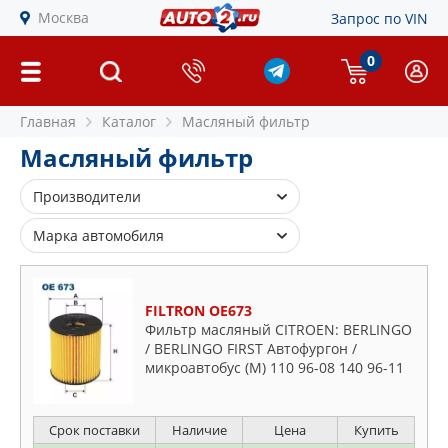
Москва
Запрос по VIN
0
Главная
Каталог
Масляный фильтр
Масляный фильтр
Производители
AC DELCO
Марка автомобиля
ACQ
Alfa Romeo
AJUSA
Audi
FILTRON OE673
ALCO FILTER
BMW
Фильтр масляный CITROEN: BERLINGO
AMC FILTER
/ BERLINGO FIRST Автофургон /
Buick
микроавтобус (M) 110 96-08 140 96-11
AMD
Cadillac
140 03-05 140 02-11 160 00-08,
AMIWA
BERLINGO / BERLINGO FIRST вэн (MF
Chevrolet
ASAM S.A.
Срок поставки
Наличие
Цена
Купить
Chrysler