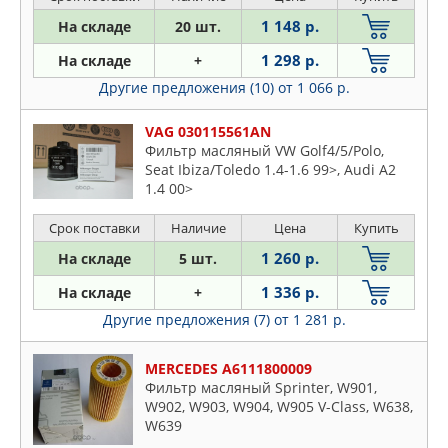
1 148 р.
На складе
20 шт.
1 298 р.
На складе
+
Другие предложения (10)
от 1 066 р.
VAG 030115561AN
Фильтр масляный VW Golf4/5/Polo,
Seat Ibiza/Toledo 1.4-1.6 99>, Audi A2
1.4 00>
Срок поставки
Наличие
Цена
Купить
1 260 р.
На складе
5 шт.
1 336 р.
На складе
+
Другие предложения (7)
от 1 281 р.
MERCEDES A6111800009
Фильтр масляный Sprinter, W901,
W902, W903, W904, W905 V-Class, W638,
W639