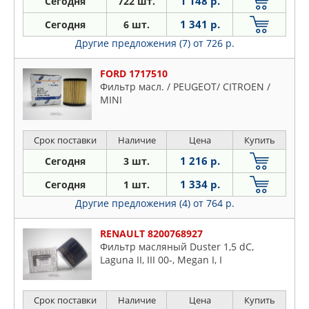
1 148 р.
Сегодня
722 шт.
1 341 р.
Сегодня
6 шт.
Другие предложения (7)
от 726 р.
FORD 1717510
Фильтр масл. / PEUGEOT/ CITROEN /
MINI
Срок поставки
Наличие
Цена
Купить
1 216 р.
Сегодня
3 шт.
1 334 р.
Сегодня
1 шт.
Другие предложения (4)
от 764 р.
RENAULT 8200768927
Фильтр масляный Duster 1,5 dC,
Laguna II, III 00-, Megan I, I
Срок поставки
Наличие
Цена
Купить