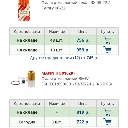
Фильтр масляный Lexus RX 08-22 /
PART-ONE
Camry 06-22
PARTS MALL
PATRON
PEUGEOT
Срок поставки
Наличие
Цена
Купить
PIAA
756 р.
На складе
43 шт.
PILENGA
959 р.
На складе
13 шт.
PORSCHE
Другие предложения (12)
от 745 р.
PURFLUX
QML
MANN HU816ZKIT
QUATTRO FRENI
Фильтр масляный BMW
RENAULT
E60/E61/E90/E91/X3/X5/Z4 2.0-3.0 05>
ROLF
SAKURA
Срок поставки
Наличие
Цена
Купить
SASIC
SAT
819 р.
На складе
+
SCT
722 р.
Сегодня
3 шт.
SHINKO