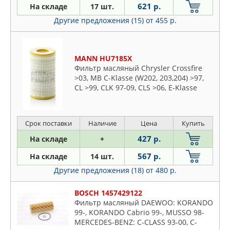
Skoda
621 р.
На складе
17 шт.
FORD
Ssangyong
Другие предложения (15)
от 455 р.
FORTECH
Subaru
FRAM
Suzuki
FRANCECAR
MANN HU7185X
Toyota
GALLANT
Фильтр масляный Chrysler Crossfire
VW
>03, MB C-Klasse (W202, 203,204) >97,
GANZ
CL >99, CLK 97-09, CLS >06, E-Klasse
Volvo
GEELY
(W210,211, 212) >97, G-Klasse >98, GLK
>08, M-Klasse >97, R-Klasse >05, S-
GM
Klasse (W220,221) >97, Sprinter >06,
GOODWILL
Срок поставки
Наличие
Цена
Купить
Viano >03, Vito II >03
GOODYEAR
427 р.
На складе
+
GP
567 р.
На складе
14 шт.
GREEN FILTER
Другие предложения (18)
от 480 р.
HENGST
HIFLO
BOSCH 1457429122
Фильтр масляный DAEWOO: KORANDO
HOLA
99-, KORANDO Cabrio 99-, MUSSO 98-
HONDA
MERCEDES-BENZ: C-CLASS 93-00, C-