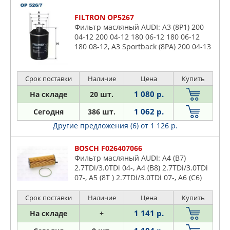
FILTRON OP5267
Фильтр масляный AUDI: A3 (8P1) 200
04-12 200 04-12 180 06-12 180 06-12
180 08-12, A3 Sportback (8PA) 200 04-13
200 04-13 180 06-13 180 08-13, A3
Кабриолет (8P7) 180
Срок поставки
Наличие
Цена
Купить
1 080 р.
На складе
20 шт.
1 062 р.
Сегодня
386 шт.
Другие предложения (6)
от 1 126 р.
BOSCH F026407066
Фильтр масляный AUDI: A4 (B7)
2.7TDi/3.0TDi 04-, A4 (B8) 2.7TDi/3.0TDi
07-, A5 (8T ) 2.7TDi/3.0TDi 07-, A6 (C6)
2.7TDi/3.0TDi 04-, A8 (4E )
3.0TDi/4.0TDi/4.2TDi 03-
Срок поставки
Наличие
Цена
Купить
1 141 р.
На складе
+