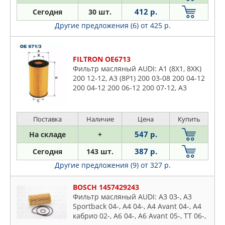
412 р.
Сегодня
30 шт.
Другие предложения (6)
от 425 р.
FILTRON OE6713
Фильтр масляный AUDI: A1 (8X1, 8XK)
200 12-12, A3 (8P1) 200 03-08 200 04-12
200 04-12 200 06-12 200 07-12, A3
Limousine (8VS, 8VM) 250 17-20, A3
Sportback (8PA) 250
Поставка
Наличие
Цена
Купить
547 р.
На складе
+
387 р.
Сегодня
143 шт.
Другие предложения (9)
от 327 р.
BOSCH 1457429243
Фильтр масляный AUDI: A3 03-, A3
Sportback 04-, A4 04-, A4 Avant 04-, A4
кабрио 02-, A6 04-, A6 Avant 05-, TT 06-,