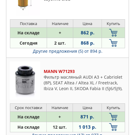
Поставка
Наличие
Цена
Купить
862 р.
На складе
+
868 р.
Сегодня
2 шт.
Другие предложения (5)
от 894 р.
MANN W71293
Фильтр масляный AUDI A3 + Cabriolet
(8P), SEAT Altea / Altea XL / Freetrack,
Ibiza V, Leon II, SKODA Fabia II (5J6/5J9),
Octavia II, Superb II (3T), VW
(VOLKSWAGEN) E
Срок поставки
Наличие
Цена
Купить
871 р.
На складе
+
1 013 р.
На складе
12 шт.