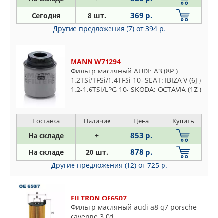
369 р.
Сегодня
8 шт.
Другие предложения (7)
от 394 р.
MANN W71294
Фильтр масляный AUDI: A3 (8P )
1.2TSi/TFSi/1.4TFSi 10- SEAT: IBIZA V (6J )
1.2-1.6TSi/LPG 10- SKODA: OCTAVIA (1Z )
1.2TSi/1.4TSi 10-, RAPID (NH ) 1.2-
1.6i/TSi 12-
Поставка
Наличие
Цена
Купить
853 р.
На складе
+
878 р.
На складе
20 шт.
Другие предложения (12)
от 725 р.
FILTRON OE6507
Фильтр масляный audi a8 q7 porsche
cayenne 3.0d