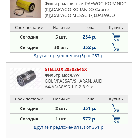
Фильтр масляный DAEWOO KORANDO
(KJ),DAEWOO KORANDO Cabrio
(KJ),DAEWOO MUSSO (FJ),DAEWOO
REXTON (GAB),MB: CABRIOLET
(A124),MB: CLASSE C (W202),MB: CLASSE
Срок поставки
Наличие
Цена
Купить
C (W203),MB:
254 р.
Сегодня
5 шт.
352 р.
Сегодня
50 шт.
Другие предложения (5)
от 257 р.
STELLOX 2050264SX
Фильтр масл.VW
GOLF/PASSAT/SHARAN, AUDI
A4/A6/A8/S6 1.6-2.8 91>
Срок поставки
Наличие
Цена
Купить
351 р.
Сегодня
2 шт.
372 р.
Сегодня
1 шт.
Другие предложения (5)
от 351 р.