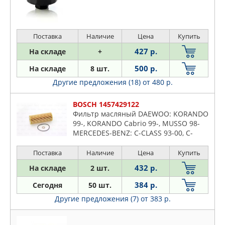
Поставка
Наличие
Цена
Купить
427 р.
На складе
+
500 р.
На складе
8 шт.
Другие предложения (18)
от 480 р.
BOSCH 1457429122
Фильтр масляный DAEWOO: KORANDO
99-, KORANDO Cabrio 99-, MUSSO 98-
MERCEDES-BENZ: C-CLASS 93-00, C-
CLASS 00-, C-CLASS T-Model 01-, C-
CLASS купе 01-, C-CLASS ун
Поставка
Наличие
Цена
Купить
432 р.
На складе
2 шт.
384 р.
Сегодня
50 шт.
Другие предложения (7)
от 383 р.