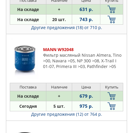
Поставка
Наличие
Цена
Купить
631 р.
На складе
+
743 р.
На складе
20 шт.
Другие предложения (18)
от 710 р.
MANN W92048
Фильтр масляный Nissan Almera, Tino
>00, Navara >05, NP 300 >08, X-Trail I
01-07, Primera III >03, Pathfinder >05
2,2-2,5 TD
Поставка
Наличие
Цена
Купить
679 р.
На складе
+
975 р.
Сегодня
5 шт.
Другие предложения (12)
от 764 р.