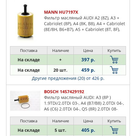
MANN HU7197X
Фильтр масляный AUDI A2 (8Z), A3 +
Cabriolet (8P), A4 (8K, B8), A4 + Cabriolet
(8E/8H, B6+B7), A5 + Cabriolet (8T, 8F),
A6 (4F/C6), Q5 (8R), TT / TTS / TTRS II (8J)
Поставка
Наличие
Цена
Купить
397 р.
На складе
+
459 р.
На складе
20 шт.
Другие предложения (20)
от 426 р.
BOSCH 1457429192
Фильтр масляный AUDI: A3 (8P )
1.9TDi/2.0TDi 03-, A4 (B7/B8) 2.0TDi 04-,
A6 (C6) 2.0TDi 04-, Q5 (8R) 2.0TDi 08-
VW: PASSAT (B6) 1.9TDi/2.0TDi 05-,
TIGUAN 2.0TDi 07-
Поставка
Наличие
Цена
Купить
405 р.
На складе
5 шт.