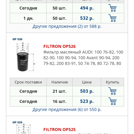
494 р.
Сегодня
50 шт.
532 р.
1 дн.
50 шт.
Другие предложения (2)
от 588 р.
FILTRON OP526
Фильтр масляный AUDI: 100 76-82, 100
82-90, 100 90-94, 100 Avant 90-94, 200
79-82, 200 83-91, 50 74-78, 80 72-78, 80
78-86, 80 86-91, 80 91-94, 80 Avant 91-
96, 9
Срок поставки
Наличие
Цена
Купить
503 р.
Сегодня
21 шт.
523 р.
Сегодня
16 шт.
Другие предложения (6)
от 550 р.
FILTRON OP525