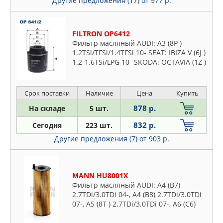
Другие предложения (17)
от 977 р.
FILTRON OP6412
Фильтр масляный AUDI: A3 (8P )
1.2TSi/TFSi/1.4TFSi 10- SEAT: IBIZA V (6J )
1.2-1.6TSi/LPG 10- SKODA: OCTAVIA (1Z )
1.2TSi/1.4TSi 10-, RAPID (NH ) 1.2-
1.6i/TSi 12-
Срок поставки
Наличие
Цена
Купить
878 р.
На складе
5 шт.
832 р.
Сегодня
223 шт.
Другие предложения (7)
от 903 р.
MANN HU8001X
Фильтр масляный AUDI: A4 (B7)
2.7TDi/3.0TDi 04-, A4 (B8) 2.7TDi/3.0TDi
07-, A5 (8T ) 2.7TDi/3.0TDi 07-, A6 (C6)
2.7TDi/3.0TDi 04-, A8 (4E )
3.0TDi/4.0TDi/4.2TDi 03-