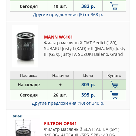
DENCKERMAN
Eos
382 р.
Сегодня
19 шт.
FEBI
Fox
Другие предложения (5)
от 368 р.
FILTRON
Gol
FRAM
Golf
GOODWILL
Iltis
MANN W6101
JAPANPARTS
Фильтр масляный FIAT Sedici (189),
Jetta
SUBARU Justy I (KAD) + II (JMA, MS), Justy
JAPKO
Kaefer
III (G3X), Justy IV, SUZUKI Baleno, Grand
JP GROUP
Vitara, Ignis I, Ignis II, Jimny, Kizashi, Lia
Load
JS ASAKASHI
Lt
KOLBENSCHMIDT
Поставка
Наличие
Цена
Купить
Lupo
LYNXAUTO
303 р.
На складе
+
Multivan
MANN
Parati
395 р.
Сегодня
26 шт.
MAPCO
Passat
Другие предложения (10)
от 340 р.
MEAT & DORIA
Phaeton
MECAFILTER
Polo
FILTRON OP641
MEYLE
Routan
Фильтр масляный SEAT: ALTEA (5P1)
MFILTER
140 06-, ALTEA XL (5P5, 5P8) 140 06-,
Santana