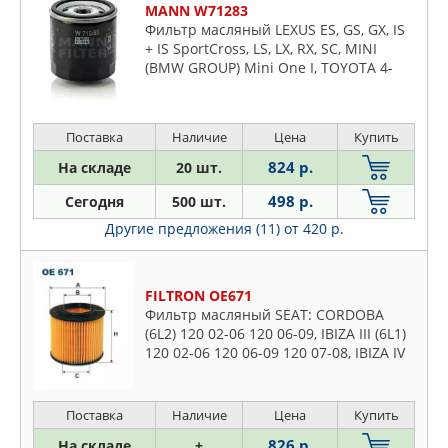
MANN W71283
Фильтр масляный LEXUS ES, GS, GX, IS
+ IS SportCross, LS, LX, RX, SC, MINI
(BMW GROUP) Mini One I, TOYOTA 4-
Runner, Auris, Camry, Carina I, Carina II,
Celica, Coaster
Поставка
Наличие
Цена
Купить
824 р.
На складе
20 шт.
498 р.
Сегодня
500 шт.
Другие предложения (11)
от 420 р.
FILTRON OE671
Фильтр масляный SEAT: CORDOBA
(6L2) 120 02-06 120 06-09, IBIZA III (6L1)
120 02-06 120 06-09 120 07-08, IBIZA IV
(6J5, 6P1) 120 09-11 120 08-15 120 08-11,
IBIZA IV S
Поставка
Наличие
Цена
Купить
826 р.
На складе
+