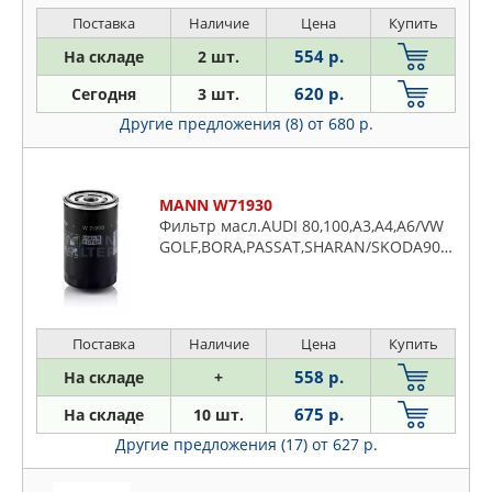
TT Roadster 07- SEAT: ALTEA 04-, ALTEA
XL 06
Поставка
Наличие
Цена
Купить
554 р.
На складе
2 шт.
620 р.
Сегодня
3 шт.
Другие предложения (8)
от 680 р.
MANN W71930
Фильтр масл.AUDI 80,100,A3,A4,A6/VW
GOLF,BORA,PASSAT,SHARAN/SKODA90=>
Поставка
Наличие
Цена
Купить
558 р.
На складе
+
675 р.
На складе
10 шт.
Другие предложения (17)
от 627 р.