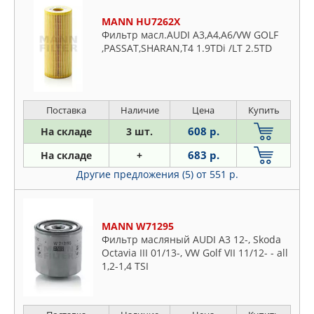
MANN HU7262X
Фильтр масл.AUDI A3,A4,A6/VW GOLF
,PASSAT,SHARAN,T4 1.9TDi /LT 2.5TD
Поставка
Наличие
Цена
Купить
608 р.
На складе
3 шт.
683 р.
На складе
+
Другие предложения (5)
от 551 р.
MANN W71295
Фильтр масляный AUDI A3 12-, Skoda
Octavia III 01/13-, VW Golf VII 11/12- - all
1,2-1,4 TSI