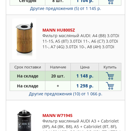
1 104 р.
Сегодня
8 шт.
Другие предложения (5)
от 1 145 р.
MANN HU8005Z
Фильтр масляный AUDI: A4 (B8) 3.0TDi
11-15, A5 (8T) 3.0TDi 11-, A6 (C7) 3.0TDi
11-, A7 (4G) 3.0TDi 10-, A8 (4H) 3.0TDi
10-, Q5 (8R) 3.0TDi 12-, Q7 (4L) 3.0TDi
10-
Срок поставки
Наличие
Цена
Купить
1 148 р.
На складе
20 шт.
1 298 р.
На складе
+
Другие предложения (10)
от 1 066 р.
MANN W71945
Фильтр масляный AUDI A3 + Cabriolet
(8P), A4 (8K, B8), A5 + Cabriolet (8T, 8F),