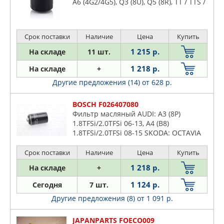
A6 (4G2/4G5), Q3 (8U), Q5 (8R), TT / TTS /
TTRS II (8J), SEAT Alhambra II (71), Altea
Срок поставки
Наличие
Цена
Купить
1 215 р.
На складе
11 шт.
1 218 р.
На складе
+
Другие предложения (14)
от 628 р.
BOSCH F026407080
Фильтр масляный AUDI: A3 (8P)
1.8TFSi/2.0TFSi 06-13, A4 (B8)
1.8TFSi/2.0TFSi 08-15 SKODA: OCTAVIA
(1Z) 1.8TSi/2.0RS 07-13 VW: PASSAT
1.8TSi/2.0TSi/FSi 07-14
Срок поставки
Наличие
Цена
Купить
1 218 р.
На складе
+
1 124 р.
Сегодня
7 шт.
Другие предложения (8)
от 1 091 р.
JAPANPARTS FOECO009