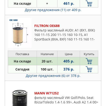
461 р.
На складе
+
Другие предложения (11)
от 409 р.
FILTRON OE688
Фильтр масляный AUDI: A1 (8X1, 8XK)
160 11-15 200 11-15 160 10-15, A1
Sportback (8XA, 8XF) 160 11-15 160 11-
15 200 11-15, A3 (8P1) 200 03-12 200 03-
12 200 03-08 200
Поставка
Наличие
Цена
Купить
405 р.
На складе
20 шт.
376 р.
Сегодня
100 шт.
Другие предложения (6)
от 378 р.
MANN W71252
фильтр масляный VW Golf/Polo, Seat
Ibiza/Toledo 1.4-1.6 99>, Audi A2 1.4 00>