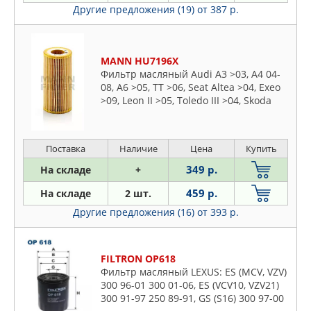
Другие предложения (19)
от 387 р.
MANN HU7196X
Фильтр масляный Audi A3 >03, A4 04-
08, A6 >05, TT >06, Seat Altea >04, Exeo
>09, Leon II >05, Toledo III >04, Skoda
Octavia II >04, VW Golf V, VI >03, Jetta III
>05, Passat >05, Scirocco >09, Touran
>03
Поставка
Наличие
Цена
Купить
349 р.
На складе
+
459 р.
На складе
2 шт.
Другие предложения (16)
от 393 р.
FILTRON OP618
Фильтр масляный LEXUS: ES (MCV, VZV)
300 96-01 300 01-06, ES (VCV10, VZV21)
300 91-97 250 89-91, GS (S16) 300 97-00