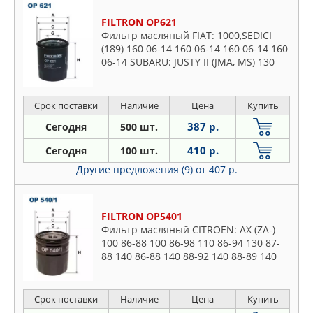
FILTRON OP621
Фильтр масляный FIAT: 1000,SEDICI
(189) 160 06-14 160 06-14 160 06-14 160
06-14 SUBARU: JUSTY II (JMA, MS) 130
95-03, JUSTY III (G3X) 130 03- 150 03-
SUZUKI: BALE
Срок поставки
Наличие
Цена
Купить
387 р.
Сегодня
500 шт.
410 р.
Сегодня
100 шт.
Другие предложения (9)
от 407 р.
FILTRON OP5401
Фильтр масляный CITROEN: AX (ZA-)
100 86-88 100 86-98 110 86-94 130 87-
88 140 86-88 140 88-92 140 88-89 140
88-92 140 91-97 110 86-97 140 87-97
140 91-96 150 94-97 1
Срок поставки
Наличие
Цена
Купить