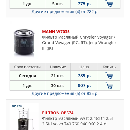
775 р.
1 дн.
5 шт.
Другие предложения (4)
от 782 р.
MANN W7035
Фильтр масляный Chrysler Voyager /
Grand Voyager (RG, RT), Jeep Wrangler
III (JK)
Срок поставки
Наличие
Цена
Купить
789 р.
Сегодня
21 шт.
807 р.
1 дн.
30 шт.
Другие предложения (5)
от 835 р.
FILTRON OP574
Фильтр масляный vw lt 2.4td t4 2.5l
2.5td volvo 740 760 940 960 2.4td