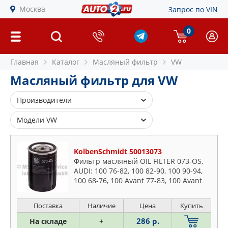
Москва
Запрос по VIN
0
Главная
Каталог
Масляный фильтр
VW
Масляный фильтр для VW
Производители
ALCO FILTER
Модели VW
AUTOMEGA
Amarok
BLUE PRINT
KolbenSchmidt 50013073
Arteon
BOSCH
Фильтр масляный OIL FILTER 073-OS,
Beetle
AUDI: 100 76-82, 100 82-90, 100 90-94,
BSG
Bora
100 68-76, 100 Avant 77-83, 100 Avant
CHAMPION
82-90, 100 Avant 90-94, 100 купе 70-76,
Caddy
200 79-82
CLEAN FILTERS
Поставка
Наличие
Цена
Купить
Corrado
COMLINE
286 р.
Crafter
На складе
+