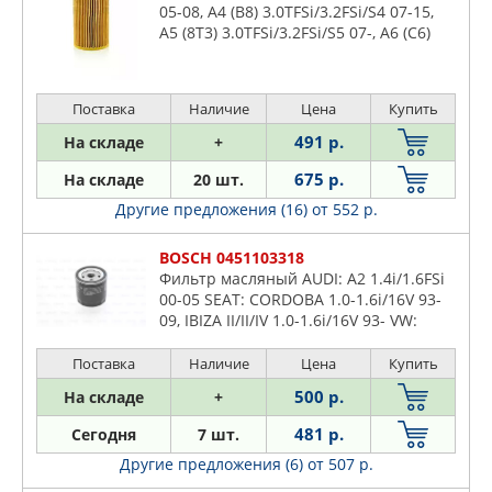
05-08, A4 (B8) 3.0TFSi/3.2FSi/S4 07-15,
A5 (8T3) 3.0TFSi/3.2FSi/S5 07-, A6 (C6)
2.4-3.2i/FSi/TFSi 04-, A6 (C7)
2.8FSi/3.0TFSi 10-
Поставка
Наличие
Цена
Купить
491 р.
На складе
+
675 р.
На складе
20 шт.
Другие предложения (16)
от 552 р.
BOSCH 0451103318
Фильтр масляный AUDI: A2 1.4i/1.6FSi
00-05 SEAT: CORDOBA 1.0-1.6i/16V 93-
09, IBIZA II/II/IV 1.0-1.6i/16V 93- VW:
CADDY II/III 1.4i/1.6i 95-10, GOLF
1.4i/1.6i 91-
Поставка
Наличие
Цена
Купить
500 р.
На складе
+
481 р.
Сегодня
7 шт.
Другие предложения (6)
от 507 р.