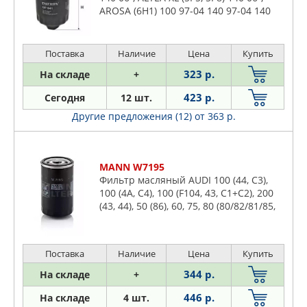
OSSCA
AROSA (6H1) 100 97-04 140 97-04 140
Saveiro
00-04 100 98-01, CORDOBA (6K1, 6K2)
PARTS MALL
Scirocco
140 94-02 160 93-02 1
PATRON
Поставка
Наличие
Цена
Купить
Sharan
PURFLUX
T-roc
323 р.
На складе
+
SCT
Taro
423 р.
Сегодня
12 шт.
STELLOX
Tiguan
Другие предложения (12)
от 363 р.
TRUCKTEC AUTOMOTIVE
Touareg
UFI
Touran
VALEO
Transporter
MANN W7195
VIKA
Фильтр масляный AUDI 100 (44, C3),
Up
100 (4A, C4), 100 (F104, 43, C1+C2), 200
ZEKKERT
Vento
(43, 44), 50 (86), 60, 75, 80 (80/82/81/85,
B1+B2), 80 (89/8C, B3+B4), 90 (81/85, B2),
Voyage
90
Поставка
Наличие
Цена
Купить
344 р.
На складе
+
446 р.
На складе
4 шт.