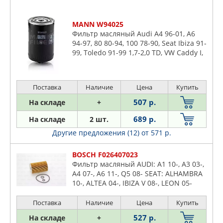
MANN W94025
Фильтр масляный Audi A4 96-01, A6
94-97, 80 80-94, 100 78-90, Seat Ibiza 91-
99, Toledo 91-99 1,7-2,0 TD, VW Caddy I,
II 82-04, Golf I-III 76-99, Jetta I, II 79-91,
LT 28, 31, 35, 45 82-96, Passat 77-97,
Polo 86-98, Transporter 81-92
Поставка
Наличие
Цена
Купить
507 р.
На складе
+
689 р.
На складе
2 шт.
Другие предложения (12)
от 571 р.
BOSCH F026407023
Фильтр масляный AUDI: A1 10-, A3 03-,
A4 07-, A6 11-, Q5 08- SEAT: ALHAMBRA
10-, ALTEA 04-, IBIZA V 08-, LEON 05-
SKODA: FABIA 06-, OCTAVIA 04-,
ROOMSTER 06-
Поставка
Наличие
Цена
Купить
527 р.
На складе
+