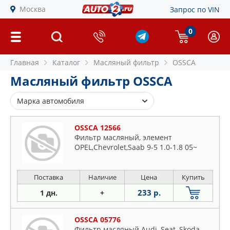
Москва
Запрос по VIN
0
Главная
Каталог
Масляный фильтр
OSSCA
Масляный фильтр OSSCA
Марка автомобиля
Alfa Romeo
OSSCA 12566
Audi
Фильтр масляный, элемент
OPEL,Chevrolet,Saab 9-5 1.0-1.8 05~
BMW
Buick
Cadillac
Поставка
Наличие
Цена
Купить
Chevrolet
233 р.
1 дн.
+
Chrysler
Citroen
OSSCA 05776
Фильтр масляный Audi, Seat, Skoda,