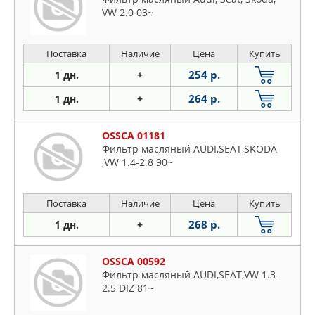
Daewoo
VW 2.0 03~
Daihatsu
Dodge
Поставка
Наличие
Цена
Купить
Fiat
254 р.
1 дн.
+
Ford
Honda
264 р.
1 дн.
+
Hyundai
Infiniti
OSSCA 01181
Фильтр масляный AUDI,SEAT,SKODA
Isuzu
,VW 1.4-2.8 90~
Jaguar
Jeep
Поставка
Наличие
Цена
Купить
KIA
268 р.
1 дн.
+
Lancia
Land Rover
OSSCA 00592
Lexus
Фильтр масляный AUDI,SEAT,VW 1.3-
Mazda
2.5 DIZ 81~
Mercedes