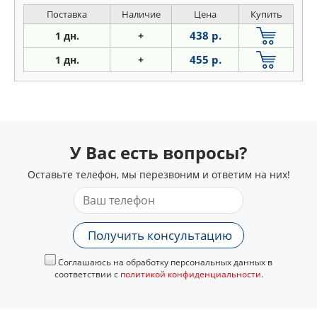
Mitsubishi
Поставка
Наличие
Цена
Купить
Nissan
438 р.
1 дн.
+
Opel
455 р.
1 дн.
+
Peugeot
Pontiac
Porsche
Proton
Renault
У Вас есть вопросы?
Rover
Оставьте телефон, мы перезвоним и ответим на них!
Saab
Seat
Skoda
Получить консультацию
Subaru
Suzuki
Соглашаюсь на обработку персональных данных в
соответствии с
политикой конфиденциальности
.
Toyota
VW
Volvo