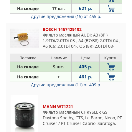
621 р.
На складе
17 шт.
Другие предложения (15)
от 455 р.
BOSCH 1457429192
Фильтр масляный AUDI: A3 (8P )
1.9TDi/2.0TDi 03-, A4 (B7/B8) 2.0TDi 04-,
A6 (C6) 2.0TDi 04-, Q5 (8R) 2.0TDi 08-
VW: PASSAT (B6) 1.9TDi/2.0TDi 05-,
TIGUAN 2.0TDi 07-
Поставка
Наличие
Цена
Купить
405 р.
На складе
5 шт.
461 р.
На складе
+
Другие предложения (11)
от 409 р.
MANN W71221
Фильтр масляный CHRYSLER GS
Daytona Shelby, GTS, Le Baron, Neon, PT
Cruiser / PT Cruiser Cabrio, Saratoga,
Sebring, Stratus, Stratus Cabrio, Voyager