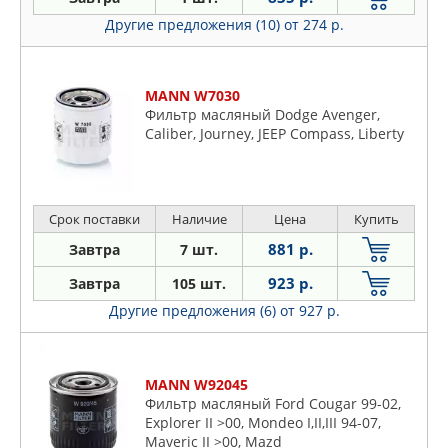
Другие предложения (10)
от 274 р.
MANN W7030
Фильтр масляный Dodge Avenger,
Caliber, Journey, JEEP Compass, Liberty
Срок поставки
Наличие
Цена
Купить
881 р.
Завтра
7 шт.
923 р.
Завтра
105 шт.
Другие предложения (6)
от 927 р.
MANN W92045
Фильтр масляный Ford Cougar 99-02,
Explorer II >00, Mondeo I,II,III 94-07,
Maveric II >00, Mazd