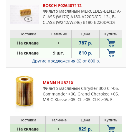
BOSCH F026407112
Фильтр масляный MERCEDES-BENZ: A-
CLASS (W176) A180-A220D/CDi 12-, B-
CLASS (W242/W246) B180-B220D/CDi
12-, C-CLASS (S204/S205/W204/W205)
C180-C300D/CDi/BlueTEC 08-
Поставка
Наличие
Цена
Купить
787 р.
На складе
+
810 р.
На складе
9 шт.
Другие предложения (6)
от 800 р.
MANN HU821X
Фильтр масляный Chrysler 300 C >05,
Commander >06, Grand Cherokee >05,
MB C-Klasse >05, CL >05, CLK >05, E-
Klaase >05, G-Klasse >06, GL, GLK >08,
M-Klasse >05, R-Klas
Поставка
Наличие
Цена
Купить
829 р.
На складе
+