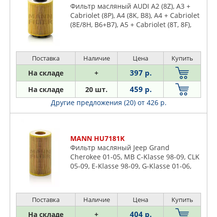
Фильтр масляный AUDI A2 (8Z), A3 +
Cabriolet (8P), A4 (8K, B8), A4 + Cabriolet
(8E/8H, B6+B7), A5 + Cabriolet (8T, 8F),
A6 (4F/C6), Q5 (8R), TT / TTS / TTRS II (8J)
Поставка
Наличие
Цена
Купить
397 р.
На складе
+
459 р.
На складе
20 шт.
Другие предложения (20)
от 426 р.
MANN HU7181K
Фильтр масляный Jeep Grand
Cherokee 01-05, MB C-Klasse 98-09, CLK
05-09, E-Klasse 98-09, G-Klasse 01-06,
M-Klasse 99-05, Sprinter I, II >00, V-
Klasse 99-03, Viano >03, Vito I,II >03 2,0-
4,0 TD
Поставка
Наличие
Цена
Купить
404 р.
На складе
+