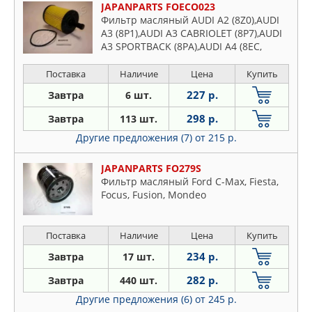
JAPANPARTS FOECO023
Фильтр масляный AUDI A2 (8Z0),AUDI
A3 (8P1),AUDI A3 CABRIOLET (8P7),AUDI
A3 SPORTBACK (8PA),AUDI A4 (8EC,
B7),AUDI A4 (8K2, B8),AUDI A4 ALLROAD
(8KH, B8),AUDI A4 AVA
Поставка
Наличие
Цена
Купить
227 р.
Завтра
6 шт.
298 р.
Завтра
113 шт.
Другие предложения (7)
от 215 р.
JAPANPARTS FO279S
Фильтр масляный Ford C-Max, Fiesta,
Focus, Fusion, Mondeo
Поставка
Наличие
Цена
Купить
234 р.
Завтра
17 шт.
282 р.
Завтра
440 шт.
Другие предложения (6)
от 245 р.