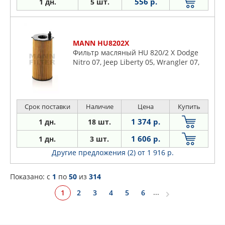
556 р.
1 дн.
5 шт.
MANN HU8202X
Фильтр масляный HU 820/2 X Dodge
Nitro 07, Jeep Liberty 05, Wrangler 07,
Срок поставки
Наличие
Цена
Купить
1 374 р.
1 дн.
18 шт.
1 606 р.
1 дн.
3 шт.
Другие предложения (2)
от 1 916 р.
Показано: c
1
по
50
из
314
...
1
2
3
4
5
6