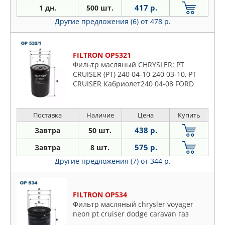
417 р.
1 дн.
500 шт.
Другие предложения (6)
от 478 р.
FILTRON OP5321
Фильтр масляный CHRYSLER: PT
CRUISER (PT) 240 04-10 240 03-10, PT
CRUISER Кабриолет240 04-08 FORD
USA: MUSTANG Convertible (C) 380 93-
99, MUSTANG купе (C) 380 93-9
Поставка
Наличие
Цена
Купить
438 р.
Завтра
50 шт.
575 р.
Завтра
8 шт.
Другие предложения (7)
от 344 р.
FILTRON OP534
Фильтр масляный chrysler voyager
neon pt cruiser dodge caravan газ