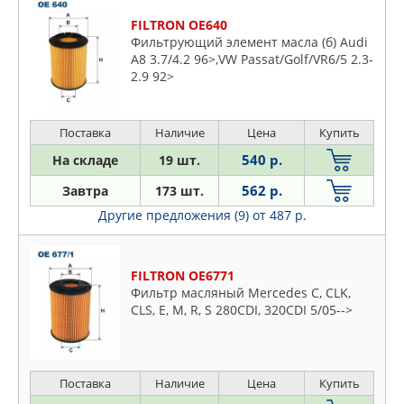
FILTRON OE640
Фильтрующий элемент маcла (б) Audi
A8 3.7/4.2 96>,VW Passat/Golf/VR6/5 2.3-
2.9 92>
Поставка
Наличие
Цена
Купить
540 р.
На складе
19 шт.
562 р.
Завтра
173 шт.
Другие предложения (9)
от 487 р.
FILTRON OE6771
Фильтр масляный Mercedes C, CLK,
CLS, E, M, R, S 280CDI, 320CDI 5/05-->
Поставка
Наличие
Цена
Купить