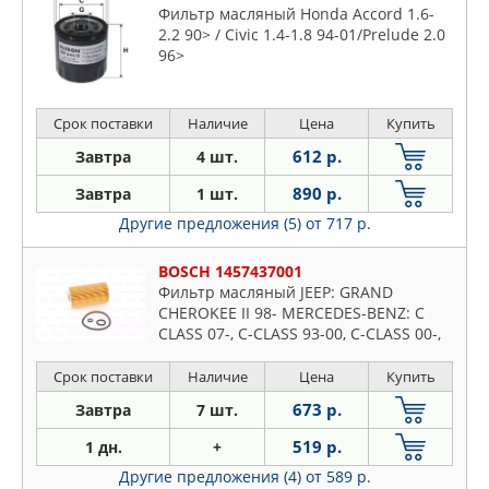
Фильтр масляный Honda Accord 1.6-
2.2 90> / Civic 1.4-1.8 94-01/Prelude 2.0
96>
Срок поставки
Наличие
Цена
Купить
612 р.
Завтра
4 шт.
890 р.
Завтра
1 шт.
Другие предложения (5)
от 717 р.
BOSCH 1457437001
Фильтр масляный JEEP: GRAND
CHEROKEE II 98- MERCEDES-BENZ: C
CLASS 07-, C-CLASS 93-00, C-CLASS 00-,
CLC-CLASS 08-, CLK 02-, E-CLASS 95-02,
E-CLASS 02-
Срок поставки
Наличие
Цена
Купить
673 р.
Завтра
7 шт.
519 р.
1 дн.
+
Другие предложения (4)
от 589 р.