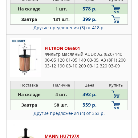
OSSCA
378 р.
На складе
1 шт.
PATRON
399 р.
Завтра
131 шт.
PURFLUX
Другие предложения (3)
от 418 р.
SCT
STELLOX
TRUCKTEC AUTOMOTIVE
FILTRON OE6501
UFI
Фильтр масляный AUDI: A2 (8Z0) 140
00-05 120 01-05 140 03-05, A3 (8P1) 200
VALEO
03-12 190 03-10 200 03-12 320 03-09
WEEN
200 03-08 200 04-12 200 06-12 200 06-
12 200 05-08 200
ZEKKERT
Поставка
Наличие
Цена
Купить
392 р.
На складе
4 шт.
359 р.
Завтра
58 шт.
Другие предложения (4)
от 353 р.
MANN HU7197X