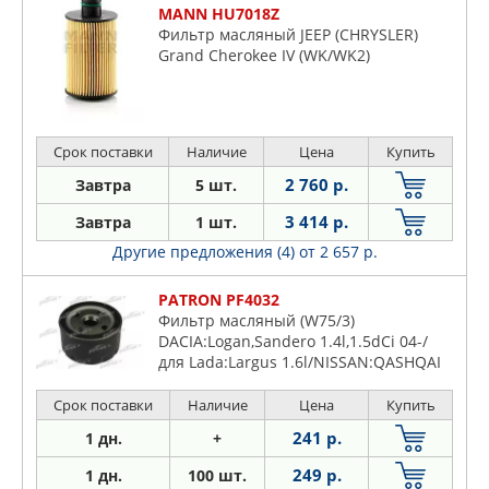
MANN HU7018Z
Фильтр масляный JEEP (CHRYSLER)
Grand Cherokee IV (WK/WK2)
Срок поставки
Наличие
Цена
Купить
2 760 р.
Завтра
5 шт.
3 414 р.
Завтра
1 шт.
Другие предложения (4)
от 2 657 р.
PATRON PF4032
Фильтр масляный (W75/3)
DACIA:Logan,Sandero 1.4l,1.5dCi 04-/
для Lada:Largus 1.6l/NISSAN:QASHQAI
06-13,Kubistar 1.5dCi,1.6l 03-
/RENAULT:Laguna I-III ,Kangoo,Megane
Срок поставки
Наличие
Цена
Купить
1.5dCi
241 р.
1 дн.
+
249 р.
1 дн.
100 шт.