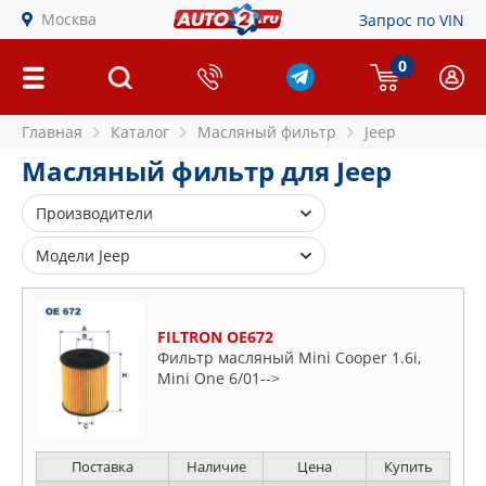
Москва
Запрос по VIN
0
Главная
Каталог
Масляный фильтр
Jeep
Масляный фильтр для Jeep
Производители
ALCO FILTER
Модели Jeep
AUTOMEGA
Cherokee
BLUE PRINT
Cj5
FILTRON OE672
BOSCH
Commander
Фильтр масляный Mini Cooper 1.6i,
BSG
Mini One 6/01-->
Compass
CHAMPION
Grand
CLEAN FILTERS
Patriot
COMLINE
Поставка
Наличие
Цена
Купить
Renegade