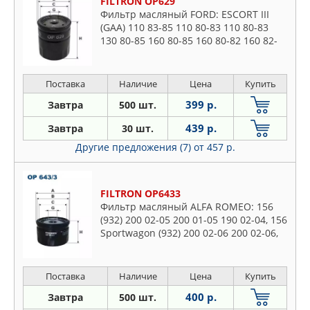
FILTRON OP629
Фильтр масляный FORD: ESCORT III
(GAA) 110 83-85 110 80-83 110 80-83
130 80-85 160 80-85 160 80-82 160 82-
85 160 84-85 160 85-85 160 82-85,
ESCORT III Express (AVA)
Поставка
Наличие
Цена
Купить
399 р.
Завтра
500 шт.
439 р.
Завтра
30 шт.
Другие предложения (7)
от 457 р.
FILTRON OP6433
Фильтр масляный ALFA ROMEO: 156
(932) 200 02-05 200 01-05 190 02-04, 156
Sportwagon (932) 200 02-06 200 02-06,
GT (937) 200 03-10, GTV (916) 200 03-05,
SPIDER (916)
Поставка
Наличие
Цена
Купить
400 р.
Завтра
500 шт.