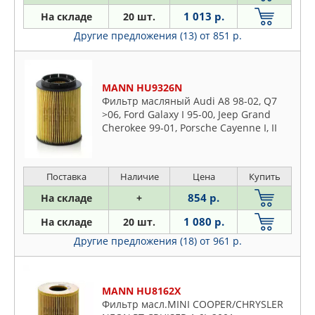
1 013 р.
На складе
20 шт.
Другие предложения (13)
от 851 р.
MANN HU9326N
Фильтр масляный Audi A8 98-02, Q7
>06, Ford Galaxy I 95-00, Jeep Grand
Cherokee 99-01, Porsche Cayenne I, II
>03, MB V-Klasse 97-03, VW Caravelle,
Multivan, Transporter 03-10, Golf III 92-
99, Passat 91-05, Phaeton >02, Tuareg
Поставка
Наличие
Цена
Купить
>02, Sharan 95-00
854 р.
На складе
+
1 080 р.
На складе
20 шт.
Другие предложения (18)
от 961 р.
MANN HU8162X
Фильтр масл.MINI COOPER/CHRYSLER