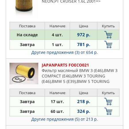
NEON,PT CRUISER 1.6L 2001=>
Поставка
Наличие
Цена
Купить
972 р.
На складе
4 шт.
781 р.
Завтра
1 шт.
Другие предложения (3)
от 654 р.
JAPANPARTS FOECO021
Фильтр масляный BMW 3 (E46),BMW 3
COMPACT (E46),BMW 3 TOURING
(E46),BMW 5 (E39),BMW 5 TOURING
(E39),CHRYSLER PT CRUISER (PT),HONDA
ACCORD VII (CL),HONDA ACCORD VII
Поставка
Наличие
Цена
Купить
218 р.
Завтра
17 шт.
324 р.
Завтра
60 шт.
Другие предложения (5)
от 213 р.