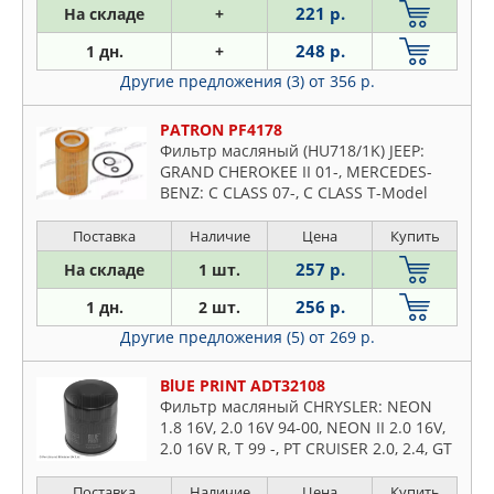
DENCKERMAN
221 р.
На складе
+
Wrangler
FEBI
248 р.
1 дн.
+
FILTRON
Другие предложения (3)
от 356 р.
FRAM
GOODWILL
PATRON PF4178
Фильтр масляный (HU718/1K) JEEP:
JAPANPARTS
GRAND CHEROKEE II 01-, MERCEDES-
JAPKO
BENZ: C CLASS 07-, C CLASS T-Model
JP GROUP
07-, C-CLASS 97-00, C-CLASS 00-, C-
CLASS T-Model 01-
Поставка
Наличие
Цена
Купить
JS ASAKASHI
257 р.
На складе
1 шт.
KOLBENSCHMIDT
LYNXAUTO
256 р.
1 дн.
2 шт.
MANN
Другие предложения (5)
от 269 р.
MAPCO
BlUE PRINT ADT32108
MEAT & DORIA
Фильтр масляный CHRYSLER: NEON
MECAFILTER
1.8 16V, 2.0 16V 94-00, NEON II 2.0 16V,
2.0 16V R, T 99 -, PT CRUISER 2.0, 2.4, GT
MEYLE
2.4 00 -, PT CRUISER кабрио 2.4, 2.4 GT
MFILTER
04 -, ST
Поставка
Наличие
Цена
Купить