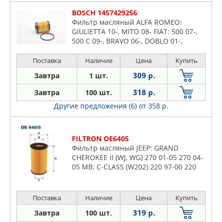
BOSCH 1457429256
Фильтр масляный ALFA ROMEO:
GIULIETTA 10-, MITO 08- FIAT: 500 07-,
500 C 09-, BRAVO 06-, DOBLO 01-,
DOBLO 10-, DOBLO Cargo 01-, DOBLO
Cargo 10-, FIORINO фургон
Поставка
Наличие
Цена
Купить
309 р.
Завтра
1 шт.
318 р.
Завтра
100 шт.
Другие предложения (6)
от 358 р.
FILTRON OE6405
Фильтр масляный JEEP: GRAND
CHEROKEE II (WJ, WG) 270 01-05 270 04-
05 MB: C-CLASS (W202) 220 97-00 220
98-00, C-CLASS (W203) 220 00-03 270 00-
07 220 00-07 220 01-03
Поставка
Наличие
Цена
Купить
319 р.
Завтра
100 шт.