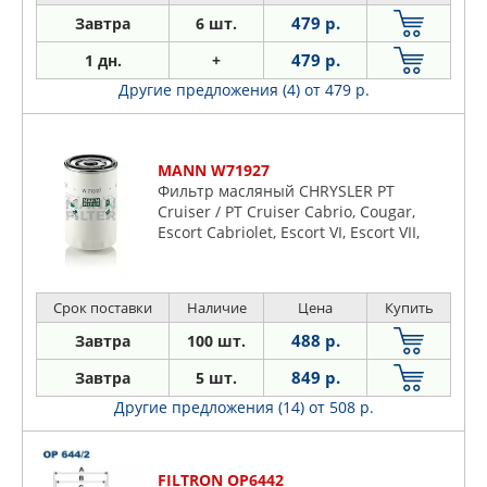
479 р.
Завтра
6 шт.
479 р.
1 дн.
+
Другие предложения (4)
от 479 р.
MANN W71927
Фильтр масляный CHRYSLER PT
Cruiser / PT Cruiser Cabrio, Cougar,
Escort Cabriolet, Escort VI, Escort VII,
Fiesta III, Fiesta IV, Fiesta V, Focus I,
Galaxy I, KA I, Mo
Срок поставки
Наличие
Цена
Купить
488 р.
Завтра
100 шт.
849 р.
Завтра
5 шт.
Другие предложения (14)
от 508 р.
FILTRON OP6442